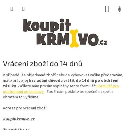
Přejít
NÁKUP
na
obsah
KOŠÍK
Vrácení zboží do 14 dnů
V případě, že objednané zboží nebude vyhovovat vašim představám,
máte právo jej
bez udání důvodu vrátit do 14 dnů po obdržení
zásilky
. Z
ašlete nám prosím vyplněný tento formulář:
Formulář pro
odstoupení od smlouvy
. Zboží nám
pošlete bezpečně nazpět a
obratem to vyřídíme.
Adresa pro vrácení zboží:
Koupit-krmivo.cz