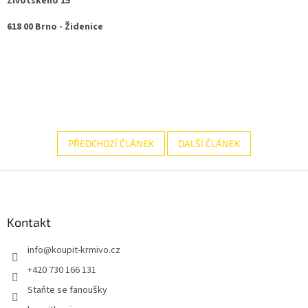
Životského 15
618 00 Brno - Židenice
PŘEDCHOZÍ ČLÁNEK
DALŠÍ ČLÁNEK
Z
á
p
a
Kontakt
t
info
@
koupit-krmivo.cz
í
+420 730 166 131
Staňte se fanoušky