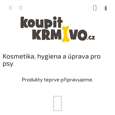
Přejít
NÁKUP
na
obsah
KOŠÍK
Kosmetika, hygiena a úprava pro
psy
Produkty teprve připravujeme.