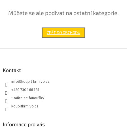
Můžete se ale podívat na ostatní kategorie.
ZPĚT DO OBCHODU
Z
á
p
a
Kontakt
t
info
@
koupit-krmivo.cz
í
+420 730 166 131
Staňte se fanoušky
koupitkrmivo.cz
Informace pro vás