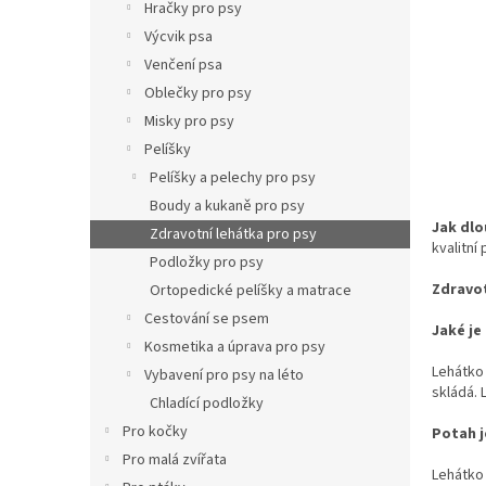
p
Hračky pro psy
a
Výcvik psa
n
Venčení psa
e
Oblečky pro psy
l
Misky pro psy
Pelíšky
Pelíšky a pelechy pro psy
Boudy a kukaně pro psy
Jak dlo
Zdravotní lehátka pro psy
kvalitní
Podložky pro psy
Zdravot
Ortopedické pelíšky a matrace
Cestování se psem
Jaké je
Kosmetika a úprava pro psy
Lehátko
Vybavení pro psy na léto
skládá. 
Chladící podložky
Pro kočky
Potah j
Pro malá zvířata
Lehátko 