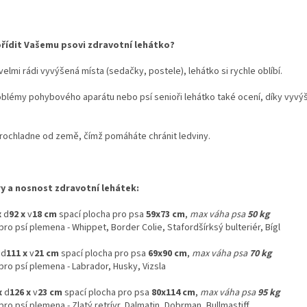
řídit Vašemu psovi zdravotní lehátko?
 velmi rádi vyvýšená místa (sedačky, postele), lehátko si rychle oblíbí.
oblémy pohybového aparátu nebo psí senioři lehátko také ocení, díky vyvýš
rochladne od země, čímž pomáháte chránit ledviny.
 a nosnost zdravotní lehátek:
x
d
92 x
v
18 cm
spací plocha pro psa
59x73 cm
,
max váha psa
50 kg
ro psí plemena - Whippet, Border Colie, Stafordšírksý bulteriér, Bígl
x
d
111 x
v
21 cm
spací plocha pro psa
69x90 cm
,
max váha psa
70 kg
ro psí plemena - Labrador, Husky, Vizsla
x
d
126 x
v
23 cm
spací plocha pro psa
80x114 cm
,
max váha psa
95 kg
ro psí plemena - Zlatý retrívr, Dalmatin, Dobrman, Bullmastiff