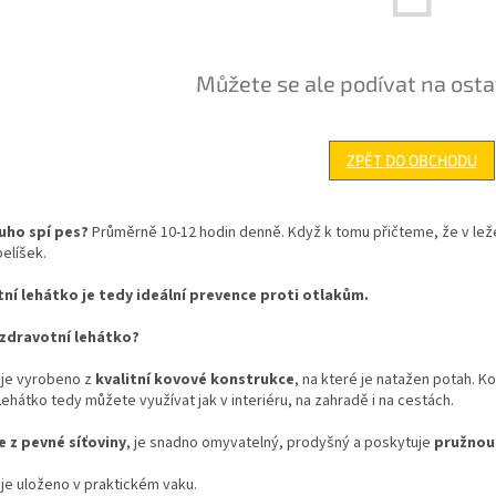
Můžete se ale podívat na osta
ZPĚT DO OBCHODU
uho spí pes?
Průměrně 10-12 hodin denně. Když k tomu přičteme, že v leže s
 pelíšek.
ní lehátko je tedy ideální prevence proti otlakům.
 zdravotní lehátko?
 je vyrobeno z
kvalitní kovové konstrukce
, na které je natažen potah. K
Lehátko tedy můžete využívat jak v interiéru, na zahradě i na cestách.
e z pevné síťoviny
, je snadno omyvatelný, prodyšný a poskytuje
pružnou
je uloženo v praktickém vaku.