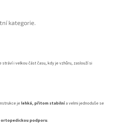
tní kategorie.
tráví i velkou část času, kdy je vzhůru, zaslouží si
onstrukce je
lehká, přitom stabilní
a velmi jednoduše se
 ortopedickou podporu
.