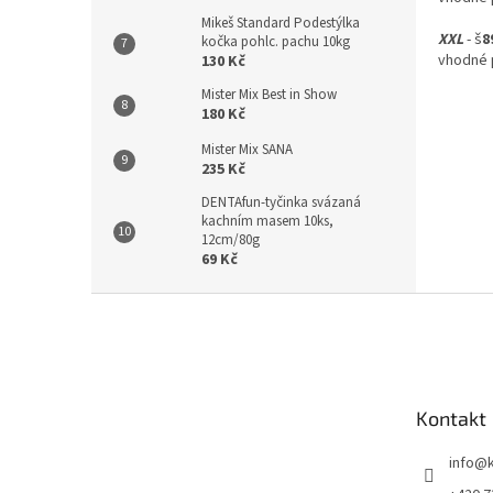
Mikeš Standard Podestýlka
XXL
- š
8
kočka pohlc. pachu 10kg
vhodné 
130 Kč
Mister Mix Best in Show
180 Kč
Mister Mix SANA
235 Kč
DENTAfun-tyčinka svázaná
kachním masem 10ks,
12cm/80g
69 Kč
Z
á
p
a
t
Kontakt
í
info
@