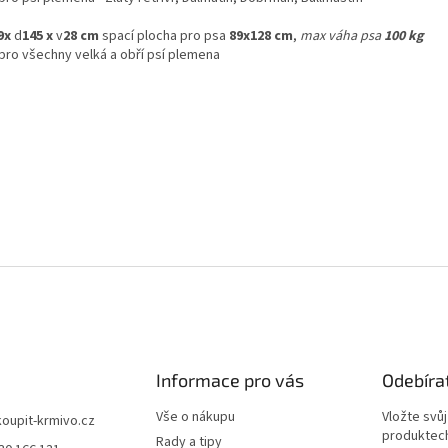
9x
d
145 x
v
28 cm
spací plocha pro psa
89x128 cm
,
max váha psa
100 kg
pro všechny velká a obří psí plemena
Informace pro vás
Odebíra
Vše o nákupu
Vložte svů
koupit-krmivo.cz
produktech
Rady a tipy