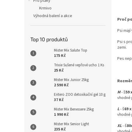
Pro ptáky
Krmivo
Výhodná balení a akce
Proč po
Psi mají
Top 10 produktů
Psi s pr
zemi.
Mister Mix Salute Top
175 Kč
Pes nep
Trixie Sušené vepřové ucho 1 Ks
25 Kč
Mister Mix Junior 25kg
Rozměry
2 590 Kč
M
- š
59 
Entero ZOO detoxikační gel 10 g
vhodné p
37 Kč
L
- š
69 
Mister Mix Benessere 25kg
1 990 Kč
vhodné p
Mister Mix Senior Light
XL
- š
80
235 Kč
vhodné p