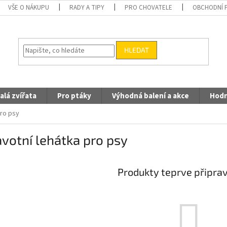
VŠE O NÁKUPU
RADY A TIPY
PRO CHOVATELE
OBCHODNÍ 
HLEDAT
alá zvířata
Pro ptáky
Výhodná balení a akce
Hodn
pro psy
votní lehátka pro psy
Produkty teprve připra