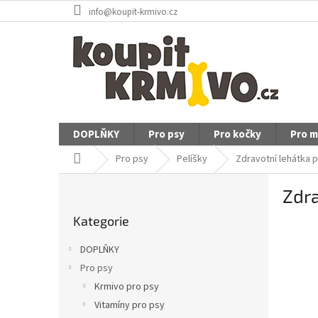
Přejít
info@koupit-krmivo.cz
na
obsah
DOPLŇKY
Pro psy
Pro kočky
Pro m
Domů
Pro psy
Pelíšky
Zdravotní lehátka 
P
Zdra
o
Přeskočit
s
Kategorie
kategorie
t
r
DOPLŇKY
a
Pro psy
n
Krmivo pro psy
n
í
Vitamíny pro psy