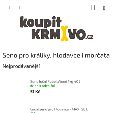
Přejít
NÁKUP
na
obsah
KOŠÍK
Seno pro králíky, hlodavce i morčata
Nejprodávanější
Seno luční RabbitWeed 1kg 40 l
Ihned k odeslání
51 Kč
Luční seno pro hlodavce - MAXI 50 L