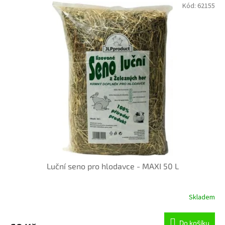
Kód:
62155
Luční seno pro hlodavce - MAXI 50 L
Skladem
Průměrné
hodnocení
produktu
Do košíku