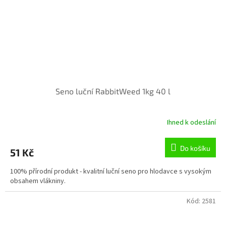
Seno luční RabbitWeed 1kg 40 l
Ihned k odeslání
Průměrné
hodnocení
produktu
Do košíku
51 Kč
je
5,0
100% přírodní produkt - kvalitní luční seno pro hlodavce s vysokým
z
obsahem vlákniny.
5
hvězdiček.
Kód:
2581