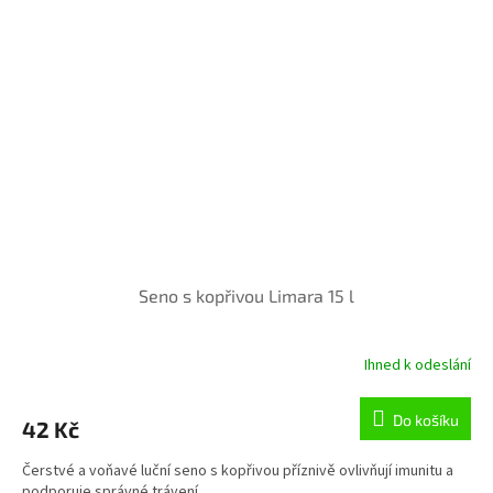
Seno s kopřivou Limara 15 l
Ihned k odeslání
Do košíku
42 Kč
Čerstvé a voňavé luční seno s kopřivou příznivě ovlivňují imunitu a
podporuje správné trávení.