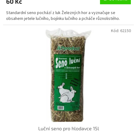
60 Kč
je
5,0
Standardní seno pochází z luk Železných hor a vyznačuje se
z
obsahem jetele lučního, bojínku lučního a pcháče různolistého.
5
hvězdiček.
Kód:
62150
Luční seno pro hlodavce 15l