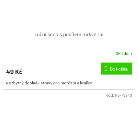
Luční seno s podílem mrkve 15l
Skladem
Do košíku
49 Kč
Nezbytný doplněk stravy pro morčata a králíky
Kód:
HS-79340