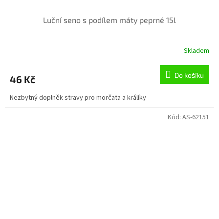
Luční seno s podílem máty peprné 15l
Skladem
Do košíku
46 Kč
Nezbytný doplněk stravy pro morčata a králíky
Kód:
AS-62151