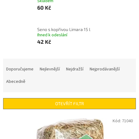
Skladem
60 Kč
Seno s kopřivou Limara 15 l
Ihned k odeslání
42 Kč
Ř
a
Doporučujeme
Nejlevnější
Nejdražší
Nejprodávanější
z
e
Abecedně
n
í
p
OTEVŘÍT FILTR
r
o
V
Kód:
71040
d
ý
u
p
k
i