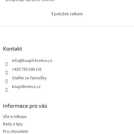
7
položek celkem
O
v
l
Z
á
á
d
p
a
a
Kontakt
c
t
í
info
@
koupit-krmivo.cz
í
p
r
+420 730 166 131
v
Staňte se fanoušky
k
y
koupitkrmivo.cz
v
ý
p
Informace pro vás
i
s
Vše o nákupu
u
Rady a tipy
Pro chovatele