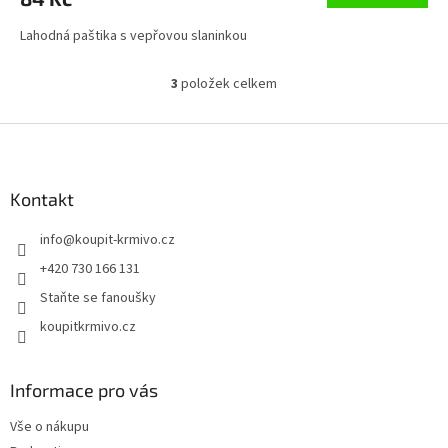
Lahodná paštika s vepřovou slaninkou
3
položek celkem
O
v
l
Z
á
á
d
p
a
a
Kontakt
c
t
í
info
@
koupit-krmivo.cz
í
p
r
+420 730 166 131
v
Staňte se fanoušky
k
y
koupitkrmivo.cz
v
ý
p
Informace pro vás
i
s
Vše o nákupu
u