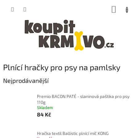
Přejít
NÁKUP
na
obsah
KOŠÍK
Plnící hračky pro psy na pamlsky
Nejprodávanější
Premio BACON PATÉ - slaninová paštika pro psy
110g
Skladem
84 Kč
Hračka textil Ballistic plnící míč KONG