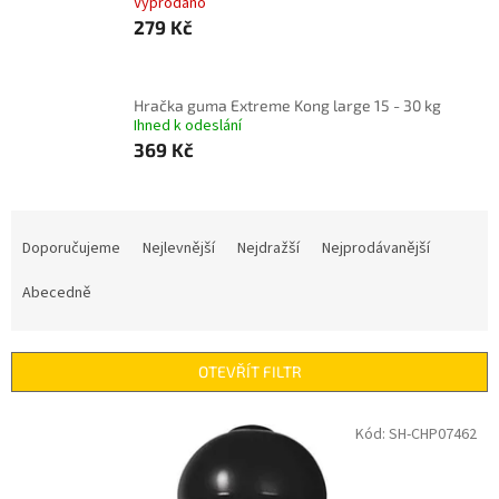
Vyprodáno
279 Kč
Hračka guma Extreme Kong large 15 - 30 kg
Ihned k odeslání
369 Kč
Ř
a
Doporučujeme
Nejlevnější
Nejdražší
Nejprodávanější
z
e
Abecedně
n
í
p
OTEVŘÍT FILTR
r
o
V
Kód:
SH-CHP07462
d
ý
u
p
k
i