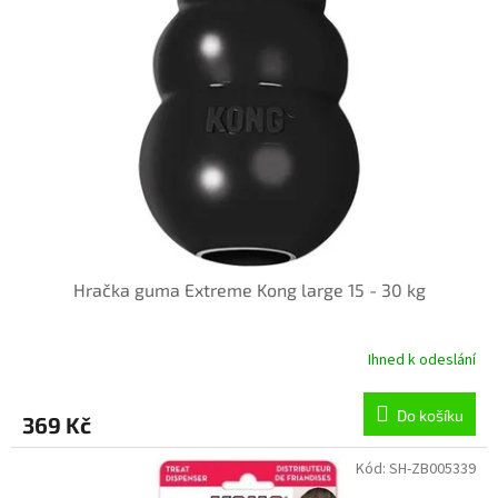
t
s
ů
p
r
o
d
u
k
t
ů
Hračka guma Extreme Kong large 15 - 30 kg
Ihned k odeslání
Do košíku
369 Kč
Kód:
SH-ZB005339