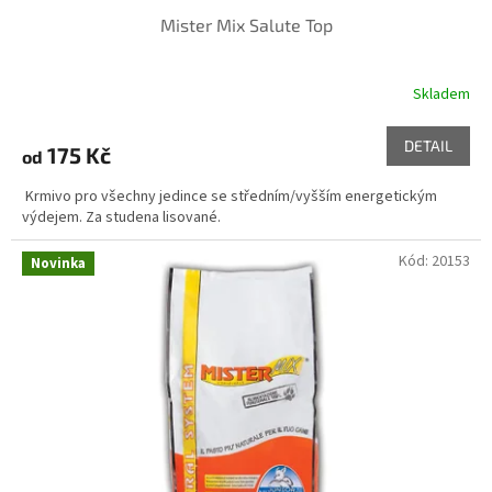
Mister Mix Salute Top
Skladem
Průměrné
hodnocení
produktu
DETAIL
175 Kč
od
je
5,0
Krmivo pro všechny jedince se středním/vyšším energetickým
z
výdejem. Za studena lisované.
5
hvězdiček.
Kód:
20153
Novinka