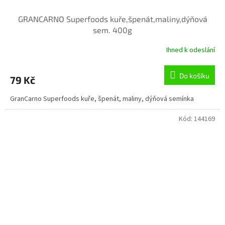
GRANCARNO Superfoods kuře,špenát,maliny,dýňová
sem. 400g
Ihned k odeslání
Do košíku
79 Kč
GranCarno Superfoods kuře, špenát, maliny, dýňová semínka
Kód:
144169