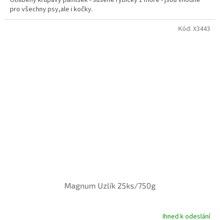
Oblíbený křupavý pamlsek - sušené rybičky z moře - jsou vhodné
pro všechny psy,ale i kočky.
Kód:
X3443
Magnum Uzlík 25ks/750g
Ihned k odeslání