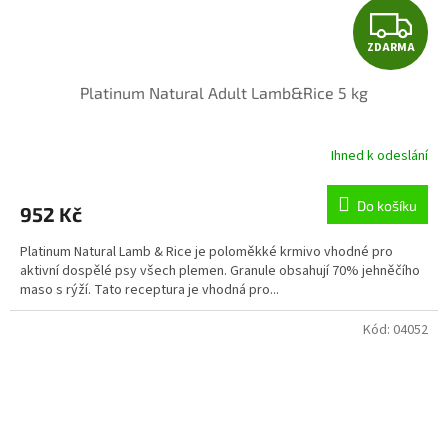
Z
ZDARMA
D
Platinum Natural Adult Lamb&Rice 5 kg
A
R
Ihned k odeslání
Průměrné
hodnocení
M
produktu
Do košíku
952 Kč
je
A
5,0
Platinum Natural Lamb & Rice je poloměkké krmivo vhodné pro
z
aktivní dospělé psy všech plemen. Granule obsahují 70% jehněčího
5
maso s rýží. Tato receptura je vhodná pro...
hvězdiček.
Kód:
04052