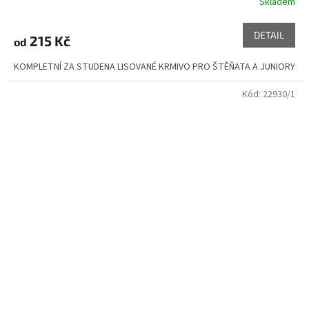
Skladem
Průměrné
hodnocení
produktu
DETAIL
215 Kč
od
je
5,0
KOMPLETNÍ ZA STUDENA LISOVANÉ KRMIVO PRO ŠTĚŇATA A JUNIORY
z
5
Kód:
22930/1
hvězdiček.