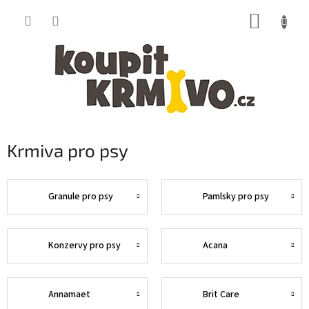
Přejít
NÁKUP
na
obsah
KOŠÍK
Krmiva pro psy
Granule pro psy
Pamlsky pro psy
Konzervy pro psy
Acana
Annamaet
Brit Care