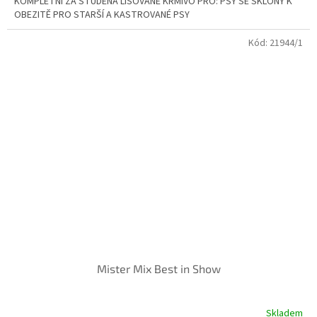
KOMPLETNÍ ZA STUDENA LISOVANÉ KRMIVO PRO: PSY SE SKLONY K
z
OBEZITĚ PRO STARŠÍ A KASTROVANÉ PSY
5
hvězdiček.
Kód:
21944/1
Mister Mix Best in Show
Skladem
Průměrné