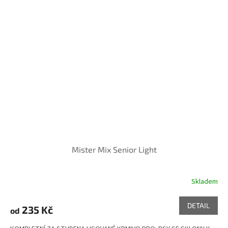
Mister Mix Senior Light
Skladem
Průměrné
hodnocení
produktu
DETAIL
235 Kč
od
je
5,0