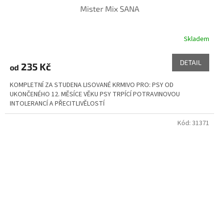
Mister Mix SANA
Skladem
Průměrné
hodnocení
produktu
DETAIL
235 Kč
od
je
5,0
KOMPLETNÍ ZA STUDENA LISOVANÉ KRMIVO PRO: PSY OD
z
UKONČENÉHO 12. MĚSÍCE VĚKU PSY TRPÍCÍ POTRAVINOVOU
5
INTOLERANCÍ A PŘECITLIVĚLOSTÍ
hvězdiček.
Kód:
31371