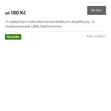
hodnocení
produktu
DETAIL
180 Kč
od
je
5,0
To nejlepší pro dokonalou formu! Ideální pro dospělé psy. Za
z
studena lisované 100% funkční krmivo.
5
hvězdiček.
Kód:
21947/1
Novinka