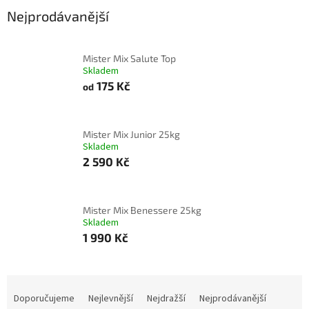
Nejprodávanější
Mister Mix Salute Top
Skladem
175 Kč
od
Mister Mix Junior 25kg
Skladem
2 590 Kč
Mister Mix Benessere 25kg
Skladem
1 990 Kč
Ř
a
Doporučujeme
Nejlevnější
Nejdražší
Nejprodávanější