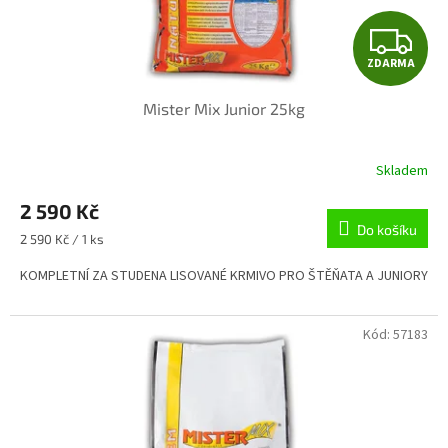
Z
ZDARMA
D
Mister Mix Junior 25kg
A
R
Skladem
Průměrné
hodnocení
M
2 590 Kč
produktu
je
Do košíku
A
Měrná
2 590 Kč / 1 ks
4,9
cena:
z
KOMPLETNÍ ZA STUDENA LISOVANÉ KRMIVO PRO ŠTĚŇATA A JUNIORY
5
hvězdiček.
Kód:
57183