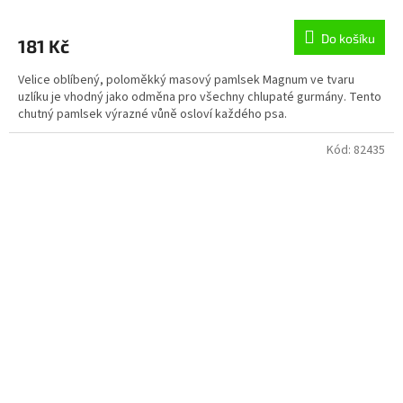
Do košíku
181 Kč
Velice oblíbený, poloměkký masový pamlsek Magnum ve tvaru
uzlíku je vhodný jako odměna pro všechny chlupaté gurmány. Tento
chutný pamlsek výrazné vůně osloví každého psa.
Kód:
82435