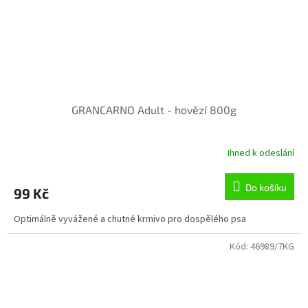
GRANCARNO Adult - hovězí 800g
Ihned k odeslání
Průměrné
hodnocení
produktu
Do košíku
99 Kč
je
5,0
Optimálně vyvážené a chutné krmivo pro dospělého psa
z
5
hvězdiček.
Kód:
46989/7KG