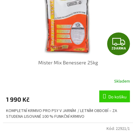
Z
ZDARMA
D
Mister Mix Benessere 25kg
A
R
Skladem
Průměrné
hodnocení
M
produktu
Do košíku
1 990 Kč
je
A
5,0
KOMPLETNÍ KRMIVO PRO PSY V JARNÍM / LETNÍM OBDOBÍ – ZA
z
STUDENA LISOVANÉ 100 % FUNKČNÍ KRMIVO
5
hvězdiček.
Kód:
22921/1