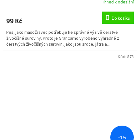
Ihned k odeslání
Do košíku
99 Kč
Pes, jako masožravec potřebuje ke správné výživě čerstvé
živočišné suroviny. Proto je GranCarno vyrobeno výhradně z
čerstvých živočišných surovin, jako jsou srdce, játra a...
Kód:
873
–1 %