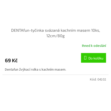
DENTAfun-tyčinka svázaná kachním masem 10ks,
12cm/80g
Ihned k odeslání
Do košíku
69 Kč
Dentafun žvýkací rolka s kachním masem.
Kód:
04102