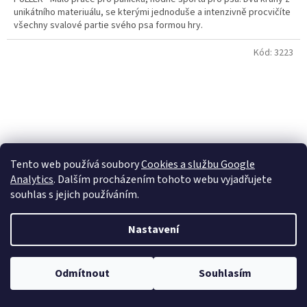
unikátního materiuálu, se kterými jednoduše a intenzivně procvičíte
všechny svalové partie svého psa formou hry.
Kód:
3223
Tento web používá soubory
Cookies a službu Google
Analytics
. Dalším procházením tohoto webu vyjadřujete
souhlas s jejich používáním.
Nastavení
–2 %
Hračka pes Činka dřevo 400g 22,5 cm TR 1ks
Omlouvame se, v terminu 20-27.7 nefunguje zavaznych zdravotnich
Odmítnout
Souhlasím
duvodu zakaznicka linka. Budeme vas kontaktovat 28.7