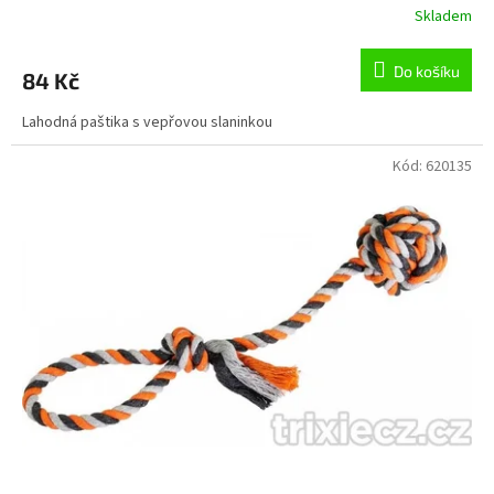
Skladem
Do košíku
84 Kč
Lahodná paštika s vepřovou slaninkou
Kód:
620135