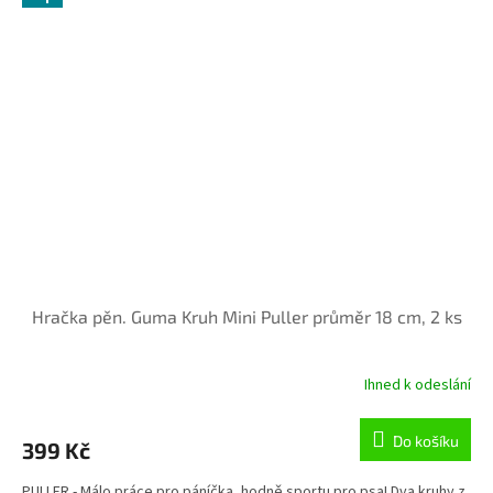
Hračka pěn. Guma Kruh Mini Puller průměr 18 cm, 2 ks
Ihned k odeslání
Do košíku
399 Kč
PULLER - Málo práce pro páníčka, hodně sportu pro psa! Dva kruhy z