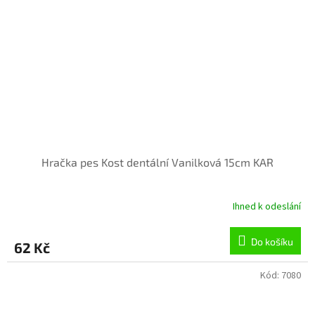
Hračka pes Kost dentální Vanilková 15cm KAR
Ihned k odeslání
Průměrné
hodnocení
produktu
Do košíku
62 Kč
je
1,0
z
Kód:
7080
5
hvězdiček.