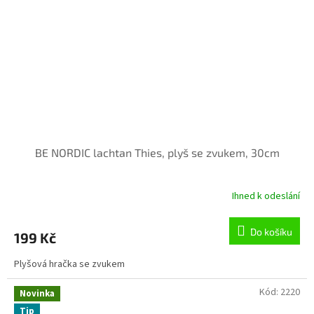
BE NORDIC lachtan Thies, plyš se zvukem, 30cm
Ihned k odeslání
Do košíku
199 Kč
Plyšová hračka se zvukem
Kód:
2220
Novinka
Tip