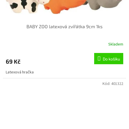
BABY ZOO latexová zvířátka 9cm 1ks
Skladem
Do košíku
69 Kč
Latexová hračka
Kód:
401322