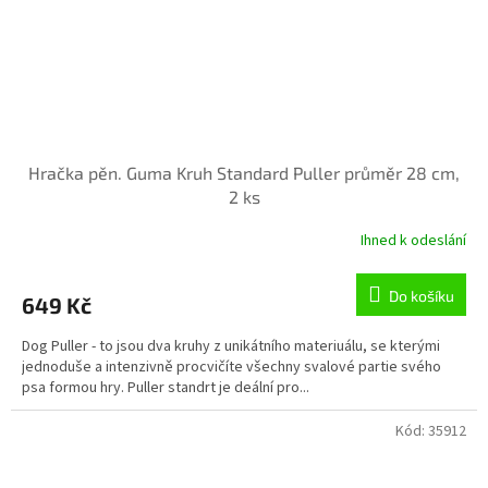
Hračka pěn. Guma Kruh Standard Puller průměr 28 cm,
2 ks
Ihned k odeslání
Průměrné
hodnocení
produktu
Do košíku
649 Kč
je
5,0
Dog Puller - to jsou dva kruhy z unikátního materiuálu, se kterými
z
jednoduše a intenzivně procvičíte všechny svalové partie svého
5
psa formou hry. Puller standrt je deální pro...
hvězdiček.
Kód:
35912