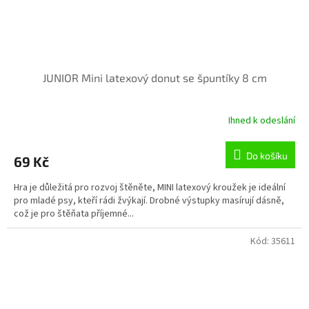
JUNIOR Mini latexový donut se špuntíky 8 cm
Ihned k odeslání
Do košíku
69 Kč
Hra je důležitá pro rozvoj štěněte, MINI latexový kroužek je ideální
pro mladé psy, kteří rádi žvýkají. Drobné výstupky masírují dásně,
což je pro štěňata příjemné...
Kód:
35611