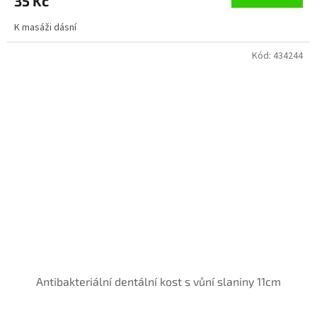
35 Kč
K masáži dásní
Kód:
434244
Antibakteriální dentální kost s vůní slaniny 11cm