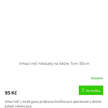
Vrhací míč hrbolatý na šňůře 7cm/30cm
Skladem
Do košíku
95 Kč
Vrhací míč z tvrdé gumy je lákavou hračkou pro aportování a aktivní
pohyb vašeho psa.