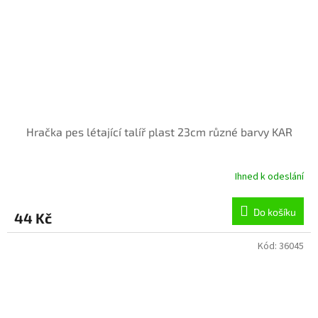
Hračka pes létající talíř plast 23cm různé barvy KAR
Ihned k odeslání
Do košíku
44 Kč
Kód:
36045