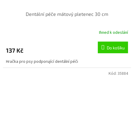
Dentální péče mátový pletenec 30 cm
Ihned k odeslání
Průměrné
hodnocení
produktu
Do košíku
137 Kč
je
5,0
Hračka pro psy podporující dentální péči
z
5
hvězdiček.
Kód:
35884