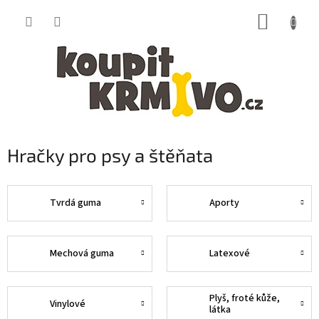
Přejít
NÁKUP
na
obsah
KOŠÍK
Hračky pro psy a štěňata
Tvrdá guma
Aporty
Mechová guma
Latexové
Plyš, froté kůže,
Vinylové
látka