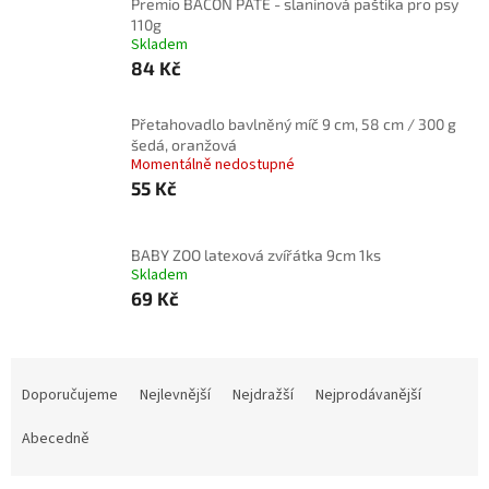
Premio BACON PATÉ - slaninová paštika pro psy
110g
Skladem
84 Kč
Přetahovadlo bavlněný míč 9 cm, 58 cm / 300 g
šedá, oranžová
Momentálně nedostupné
55 Kč
BABY ZOO latexová zvířátka 9cm 1ks
Skladem
69 Kč
Ř
a
Doporučujeme
Nejlevnější
Nejdražší
Nejprodávanější
z
e
Abecedně
n