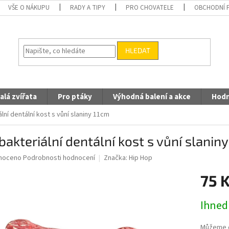
VŠE O NÁKUPU
RADY A TIPY
PRO CHOVATELE
OBCHODNÍ 
HLEDAT
alá zvířata
Pro ptáky
Výhodná balení a akce
Hodn
ální dentální kost s vůní slaniny 11cm
bakteriální dentální kost s vůní slanin
né
noceno
Podrobnosti hodnocení
Značka:
Hip Hop
ní
75 
u
Měrná
Ihned
cena:
ek.
Můžeme d