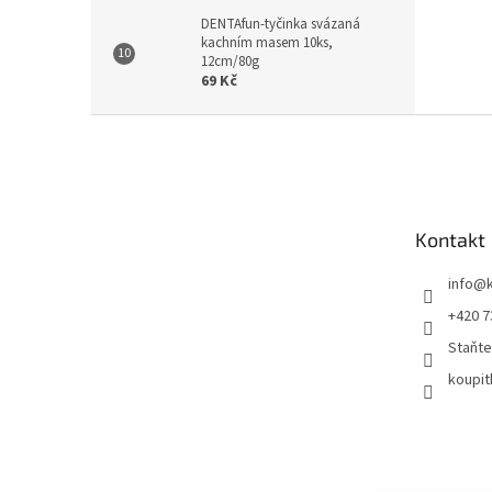
DENTAfun-tyčinka svázaná
kachním masem 10ks,
12cm/80g
69 Kč
Z
á
p
a
t
Kontakt
í
info
@
+420 7
Staňte
koupit