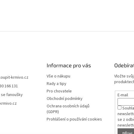
Informace pro vás
Odebíra
Vše o nákupu
Vložte svů
koupit-krmivo.cz
produktech
Rady a tipy
30 166 131
Pro chovatele
 se fanoušky
E-mail
Obchodní podmínky
krmivo.cz
Ochrana osobních údajů
Souhl
(GDPR)
newslett
Prohlášení o používání cookies
se z odb
newslett
PŘIHL