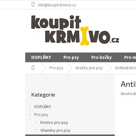
Přejít
info@koupit-krmivo.cz
na
obsah
DOPLŇKY
Pro psy
Pro kočky
Pro m
Domů
Pro psy
Hračky pro psy
Antibakteri
P
Anti
o
Přeskočit
s
Průměr
Neohod
Kategorie
kategorie
t
hodnoce
r
produkt
DOPLŇKY
a
je
Pro psy
0,0
n
z
Krmivo pro psy
n
5
í
Vitamíny pro psy
hvězdič