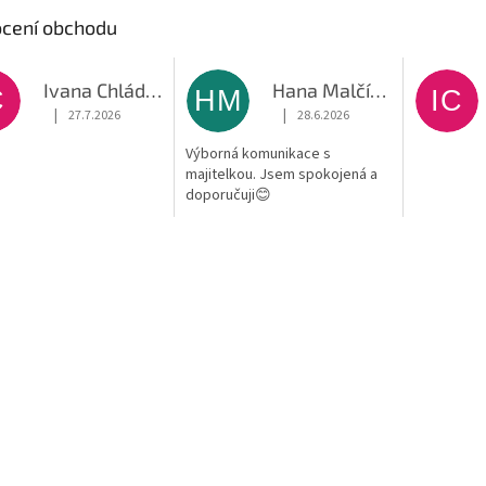
cení obchodu
Ivana Chládková
Hana Malčíková
C
HM
IC
|
|
27.7.2026
28.6.2026
Hodnocení obchodu je 5 z 5 hvězdiček.
Hodnocení obchodu je 5 z 5 hvěz
Výborná komunikace s
majitelkou. Jsem spokojená a
doporučuji😊