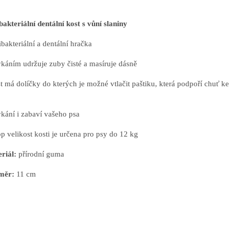
bakteriální dentální kost s vůní slaniny
ibakteriální a dentální hračka
ýkáním udržuje zuby čisté a masíruje dásně
st má dolíčky do kterých je možné vtlačit paštiku, která podpoří chuť k
ýkání i zabaví vašeho psa
top velikost kosti je určena pro psy do 12 kg
riál:
přírodní guma
měr:
11 cm