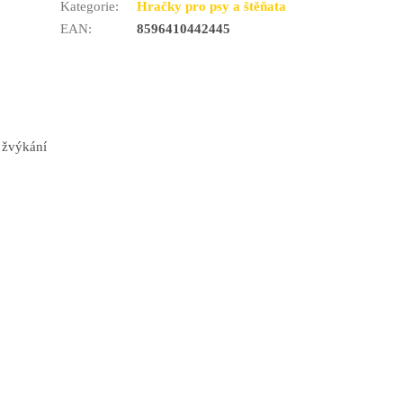
Kategorie
:
Hračky pro psy a štěňata
EAN
:
8596410442445
e žvýkání