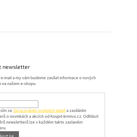
t newsletter
j e-mail a my vám budeme zasílat informace o nových
 na našem e-shopu.
asím se
Zpracováním osobních údajů
a zasíláním
erů o novinkách a akcích od Koupit-krmivo.cz.
Odhlásit
ěrů newsletterů lze v každém takto zaslaném
eru.
ÁSIT SE