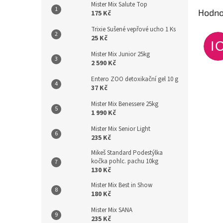
Mister Mix Salute Top
Hodno
175 Kč
Trixie Sušené vepřové ucho 1 Ks
25 Kč
I
Mister Mix Junior 25kg
2 590 Kč
Entero ZOO detoxikační gel 10 g
37 Kč
Mister Mix Benessere 25kg
1 990 Kč
Mister Mix Senior Light
235 Kč
Mikeš Standard Podestýlka
kočka pohlc. pachu 10kg
130 Kč
Mister Mix Best in Show
180 Kč
Mister Mix SANA
235 Kč