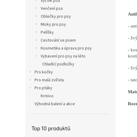
Výcvik psa
Venčení psa
Anti
Oblečky pro psy
Misky pro psy
- ant
Pelíšky
- žv
Cestování se psem
Kosmetika a úprava pro psy
- ko
Vybavení pro psy na léto
kosti
Chladící podložky
- žv
Pro kočky
Pro malá zvířata
- ta
Pro ptáky
Mate
Krmivo
Výhodná balení a akce
Roz
Top 10 produktů