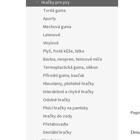
p
Hračky pro psy
a
Tvrdá guma
n
Aporty
e
Mechová guma
l
Latexové
Vinylové
Plyš, froté kůže, látka
Bavlna, neopren, tenisové míče
Termoplastická guma, silikon
Přírodní guma, kaučuk
Hlavolamy, plnitelné hračky
Interaktivní a chytré hračky
Odolné hračky
Plnící hračky na pamlsky
Popi
Hračky do vody
Přetahovadla
Dentální hračky
Deta