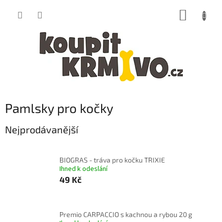
Přejít
NÁKUP
na
obsah
KOŠÍK
Pamlsky pro kočky
Nejprodávanější
BIOGRAS - tráva pro kočku TRIXIE
Ihned k odeslání
49 Kč
Premio CARPACCIO s kachnou a rybou 20 g