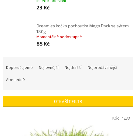
Ihned k odeslání
23 Kč
Dreamies kočka pochoutka Mega Pack se sýrem
180g
Momentálně nedostupné
85 Kč
Ř
a
Doporučujeme
Nejlevnější
Nejdražší
Nejprodávanější
z
e
Abecedně
n
í
p
OTEVŘÍT FILTR
r
o
V
Kód:
4233
d
ý
u
p
k
i