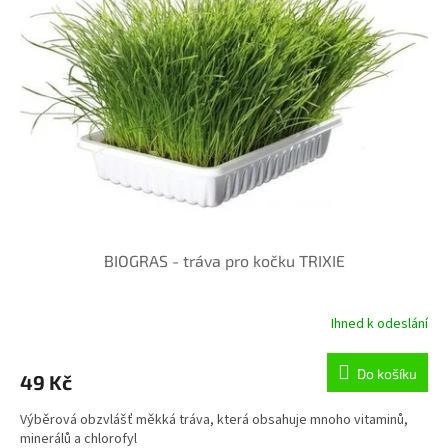
t
s
ů
p
r
o
d
u
k
t
ů
BIOGRAS - tráva pro kočku TRIXIE
Ihned k odeslání
Do košíku
49 Kč
Výběrová obzvlášť měkká tráva, která obsahuje mnoho vitaminů,
minerálů a chlorofyl