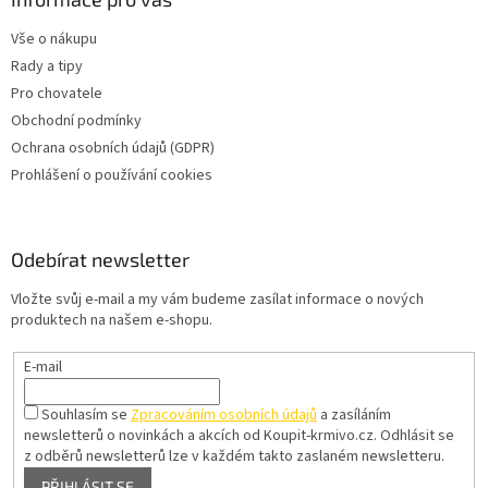
i
s
Vše o nákupu
u
Rady a tipy
Pro chovatele
Obchodní podmínky
Ochrana osobních údajů (GDPR)
Prohlášení o používání cookies
Odebírat newsletter
Vložte svůj e-mail a my vám budeme zasílat informace o nových
produktech na našem e-shopu.
E-mail
Souhlasím se
Zpracováním osobních údajů
a zasíláním
newsletterů o novinkách a akcích od Koupit-krmivo.cz.
Odhlásit se
z odběrů newsletterů lze v každém takto zaslaném newsletteru.
PŘIHLÁSIT SE