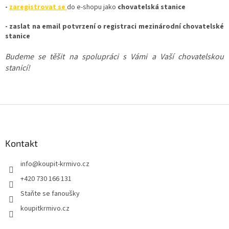
-
zaregistrovat se
do e-shopu jako
chovatelská stanice
- zaslat na email potvrzení o registraci mezinárodní chovatelské
stanice
Budeme se těšit na spolupráci s Vámi a Vaší chovatelskou
stanicí!
Z
á
p
a
Kontakt
t
info
@
koupit-krmivo.cz
í
+420 730 166 131
Staňte se fanoušky
koupitkrmivo.cz