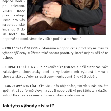
nejvíce hodí -
po telefonu,
emailu nebo
přes e-shop.
Jsme pro vás
na poradenské
lince od 9 do
20 hodin. Na
dopravě se domluvíme dle vašich potřeb a možností.
-
PORADENSKÝ SERVIS
- Vybereme a doporučíme produkty na míru za
výhodnější ceny. Můžeme také poptat produkty,
které nejsou běžně na
eshopu.
-
CHOVATELSKÉ CENY
- Po dokončení registrace a naší autorizaci Vám
zaktivujeme chovatelský ceník a vy budete mít vybraná krmiva a
chovatelské potřeby za lepší ceny (není podmíněno výší odběru).
-
BONUSOVÝ SYSTÉM
- Čím víc u nás objednáte, tím víc u nás získáte
zpět, ať už ve formě slevy na zboží nebo balíčků pro štěňata a dalších
výhod. Nabídka je řešena s chovnou stanicí individuálně.
Jak tyto výhody získat?