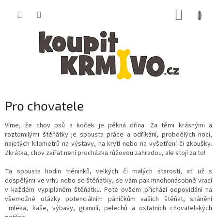
Přejít
NÁKUP
na
obsah
KOŠÍK
Pro chovatele
Víme, že chov psů a koček je pěkná dřina. Za těmi krásnými a
roztomilými štěňátky je spousta práce a odříkání, probdělých nocí,
najetých kilometrů na výstavy, na krytí nebo na vyšetření či zkoušky.
Zkrátka, chov zvířat není procházka růžovou zahradou, ale stojí za to!
Ta spousta hodin tréninků, velkých či malých starostí, ať už s
dospělými ve vrhu nebo se štěňátky, se vám pak mnohonásobně vrací
v každém vypiplaném štěňátku. Poté ovšem přichází odpovídání na
všemožné otázky potenciálním páníčkům vašich štěňat, shánění
mléka, kaše, výbavy, granulí, pelechů a ostatních chovatelských