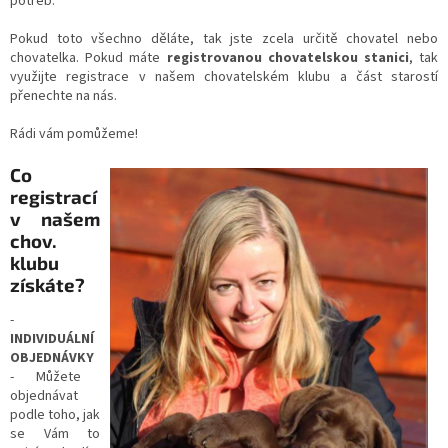
potřeb.
Pokud toto všechno děláte, tak jste zcela určitě chovatel nebo
chovatelka. Pokud máte
registrovanou chovatelskou stanici
, tak
využijte registrace v našem chovatelském klubu a část starostí
přenechte na nás.
Rádi vám pomůžeme!
Co
registrací
v našem
chov.
klubu
získáte?
-
INDIVIDUÁLNÍ
OBJEDNÁVKY
- Můžete
objednávat
podle toho, jak
se Vám to