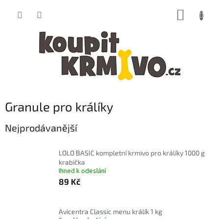
Přejít
NÁKUP
na
obsah
KOŠÍK
Granule pro králíky
Nejprodávanější
LOLO BASIC kompletní krmivo pro králíky 1000 g
krabička
Ihned k odeslání
89 Kč
Avicentra Classic menu králík 1 kg