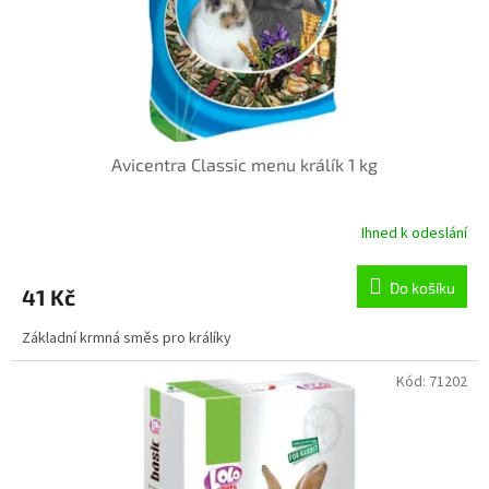
u
k
t
ů
Avicentra Classic menu králík 1 kg
Ihned k odeslání
Do košíku
41 Kč
Základní krmná směs pro králíky
Kód:
71202