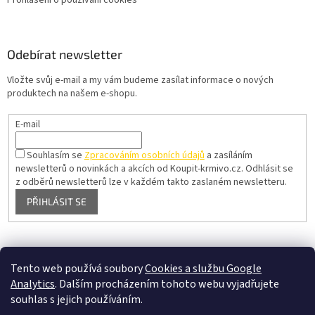
Odebírat newsletter
Vložte svůj e-mail a my vám budeme zasílat informace o nových
produktech na našem e-shopu.
E-mail
Souhlasím se
Zpracováním osobních údajů
a zasíláním
newsletterů o novinkách a akcích od Koupit-krmivo.cz.
Odhlásit se
z odběrů newsletterů lze v každém takto zaslaném newsletteru.
PŘIHLÁSIT SE
Pelíšky pro psy
Tento web používá soubory
Cookies a službu Google
Analytics
. Dalším procházením tohoto webu vyjadřujete
souhlas s jejich používáním.