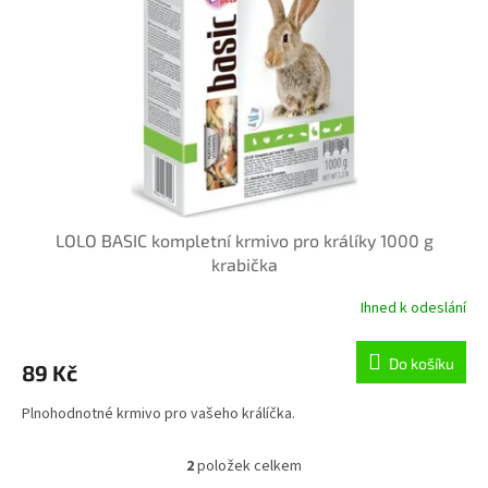
LOLO BASIC kompletní krmivo pro králíky 1000 g
krabička
Ihned k odeslání
Do košíku
89 Kč
Plnohodnotné krmivo pro vašeho králíčka.
2
položek celkem
O