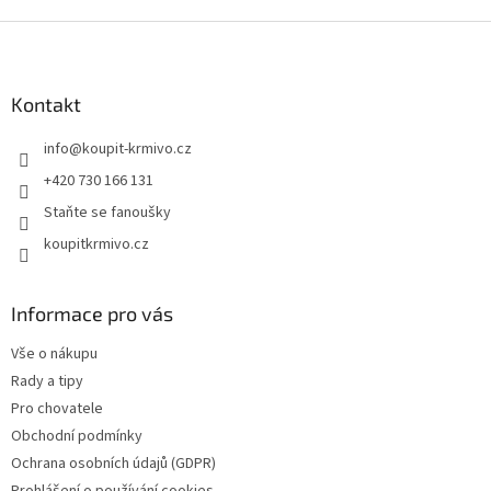
v
l
Z
á
á
d
p
a
a
Kontakt
c
t
í
info
@
koupit-krmivo.cz
í
p
r
+420 730 166 131
v
Staňte se fanoušky
k
y
koupitkrmivo.cz
v
ý
p
Informace pro vás
i
s
Vše o nákupu
u
Rady a tipy
Pro chovatele
Obchodní podmínky
Ochrana osobních údajů (GDPR)
Prohlášení o používání cookies