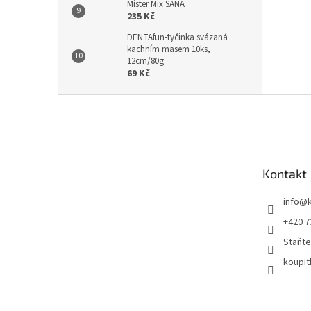
Mister Mix SANA
235 Kč
DENTAfun-tyčinka svázaná
kachním masem 10ks,
12cm/80g
69 Kč
Z
á
p
a
t
Kontakt
í
info
@
+420 7
Staňte
koupit