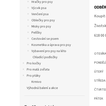
p
Hračky pro psy
a
ODBĚR
Výcvik psa
n
Venčení psa
Koupit
e
Oblečky pro psy
l
Životsk
Misky pro psy
Pelíšky
618 00 
Cestování se psem
Kosmetika a úprava pro psy
Vybavení pro psy na léto
OTEVÍRA
Chladící podložky
PONDĚLÍ 
Pro kočky
Pro malá zvířata
ÚTERÝ 1
Pro ptáky
STŘEDA 
Krmivo
Výhodná balení a akce
ČTVRTEK
PÁTEK 1