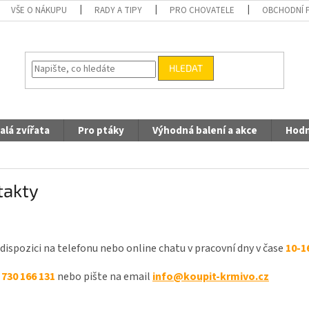
VŠE O NÁKUPU
RADY A TIPY
PRO CHOVATELE
OBCHODNÍ 
HLEDAT
alá zvířata
Pro ptáky
Výhodná balení a akce
Hodn
takty
dispozici na telefonu nebo online chatu v pracovní dny v čase
10-1
e
730 166 131
nebo pište na email
info@koupit-krmivo.cz