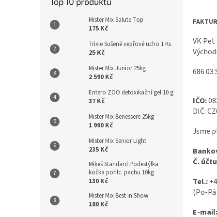
Top 10 produktů
Mister Mix Salute Top
FAKTUR
175 Kč
VK Pet s
Trixie Sušené vepřové ucho 1 Ks
Východ
25 Kč
Mister Mix Junior 25kg
686 03
2 590 Kč
Entero ZOO detoxikační gel 10 g
IČO:
08
37 Kč
DIČ: C
Mister Mix Benessere 25kg
1 990 Kč
Jsme p
Mister Mix Senior Light
235 Kč
Bankov
Č. účtu
Mikeš Standard Podestýlka
kočka pohlc. pachu 10kg
Tel.:
+4
130 Kč
(Po-Pá 
Mister Mix Best in Show
180 Kč
E-mail