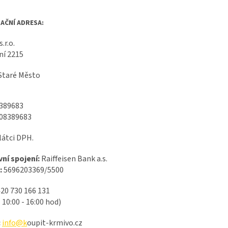
AČNÍ ADRESA:
.r.o.
ní 2215
 Staré Město
389683
Z08389683
látci DPH.
ní spojení:
Raiffeisen Bank a.s.
:
5696203369/5500
20 730 166 131
10:00 - 16:00 hod)
:
info@k
oupit-krmivo.cz