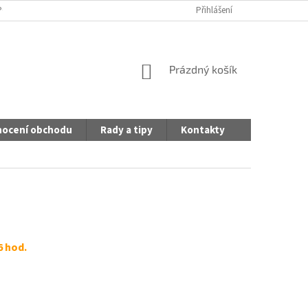
PODMÍNKY
OCHRANA OSOBNÍCH ÚDAJŮ (GDPR)
Přihlášení
PROHLÁŠENÍ O POUŽ
NÁKUPNÍ
Prázdný košík
KOŠÍK
ocení obchodu
Rady a tipy
Kontakty
6 hod.