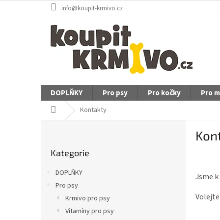
Přejít
info@koupit-krmivo.cz
na
obsah
DOPLŇKY
Pro psy
Pro kočky
Pro m
Domů
Kontakty
P
Kon
o
Přeskočit
s
Kategorie
kategorie
t
r
DOPLŇKY
Jsme k 
a
Pro psy
n
Volejt
Krmivo pro psy
n
í
Vitamíny pro psy