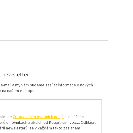
t newsletter
j e-mail a my vám budeme zasílat informace o nových
 na našem e-shopu.
asím se
Zpracováním osobních údajů
a zasíláním
erů o novinkách a akcích od Koupit-krmivo.cz.
Odhlásit
ěrů newsletterů lze v každém takto zaslaném