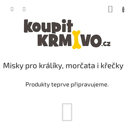
Přejít
NÁKUP
na
obsah
KOŠÍK
Misky pro králíky, morčata i křečky
Produkty teprve připravujeme.