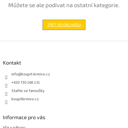
Můžete se ale podívat na ostatní kategorie.
ZPĚT DO OBCHODU
Z
á
p
a
Kontakt
t
info
@
koupit-krmivo.cz
í
+420 730 166 131
Staňte se fanoušky
koupitkrmivo.cz
Informace pro vás
Vše o nákupu