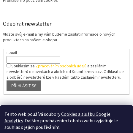
Prohlášení o používání cookies
Odebírat newsletter
Vložte svůj e-mail a my vám budeme zasílat informace o nových
produktech na našem e-shopu.
E-mail
Souhlasím se
Zpracováním osobních údajů
a zasíláním
newsletterů o novinkách a akcích od Koupit-krmivo.cz.
Odhlásit se
z odběrů newsletterů lze v každém takto zaslaném newsletteru.
PŘIHLÁSIT SE
Pelíšky pro psy
Tento web používá soubory
Cookies a službu Google
Analytics
. Dalším procházením tohoto webu vyjadřujete
souhlas s jejich používáním.