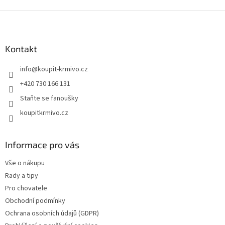
Z
á
p
a
Kontakt
t
info
@
koupit-krmivo.cz
í
+420 730 166 131
Staňte se fanoušky
koupitkrmivo.cz
Informace pro vás
Vše o nákupu
Rady a tipy
Pro chovatele
Obchodní podmínky
Ochrana osobních údajů (GDPR)