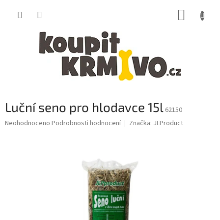
Přejít
NÁKUP
na
obsah
KOŠÍK
Luční seno pro hlodavce 15l
62150
Průměrné
Neohodnoceno
Podrobnosti hodnocení
Značka:
JLProduct
hodnocení
produktu
je
0,0
z
5
hvězdiček.