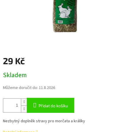
29 Kč
Měrná
Skladem
cena:
Můžeme doručit do:
11.8.2026
Přidat do košíku
Nezbytný doplněk stravy pro morčata a králíky