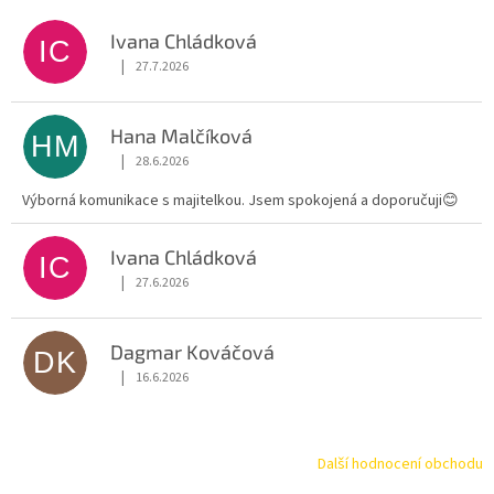
Ivana Chládková
IC
|
27.7.2026
Hodnocení obchodu je 5 z 5 hvězdiček.
Hana Malčíková
HM
|
28.6.2026
Hodnocení obchodu je 5 z 5 hvězdiček.
Výborná komunikace s majitelkou. Jsem spokojená a doporučuji😊
Ivana Chládková
IC
|
27.6.2026
Hodnocení obchodu je 5 z 5 hvězdiček.
Dagmar Kováčová
DK
|
16.6.2026
Hodnocení obchodu je 5 z 5 hvězdiček.
Další hodnocení obchodu