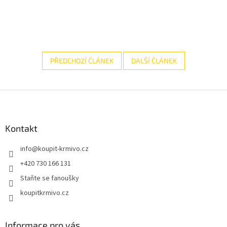
PŘEDCHOZÍ ČLÁNEK
DALŠÍ ČLÁNEK
Z
á
p
a
Kontakt
t
info
@
koupit-krmivo.cz
í
+420 730 166 131
Staňte se fanoušky
koupitkrmivo.cz
Informace pro vás