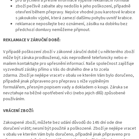
pro urychlení a přesné informace vyplňte reklamační formulář
zboží pečlivě zabalte aby nedošlo k jeho poškození, případně
otevření během přepravy. Nejvíce vhodné jsou karotové krabice
s jakoukoliv výplní, která zamezí dalšímu pohybu uvnitř krabice.
reklamace neposílejte bez oznámení, zásilku na dobírku bez
předchozí domluvy nemůžeme přijmout.
REKLAMACE V ZÁRUČNÍ DOBĚ:
V případě poškození zboží v zákonné záruční době ( u některého zboží
může být záruka prodloužena), nás neprodleně telefonicky nebo e-
mailem kontaktujte pro upřesnění informací. Naše společnost zajišťuje
vyzvednutí zásliky přímo u Vás do druhého dne a to zcela
zdarma. Zboží je nejlépe vracet v obalu ve kterém Vám bylo doručeno,
případně jinak připraveno pro přepravu s níže vyplněným
formulářem, přesným popisem vady a dokladem o koupi. Záruka se
nevztahuje na běžné opotřebení věci (nebo jejich dílů) způsobené
používáním.
VRÁCENÍ ZBOŽÍ:
Zakoupené zboží, můžete bez udání důvodů do 14ti dní ode dne
doručení vrátit; nesmí být použité a poškozené. Zboží je nejlépe vracet
v obalu ve kterém Vám bylo doručeno, případně jinak připraveno pro