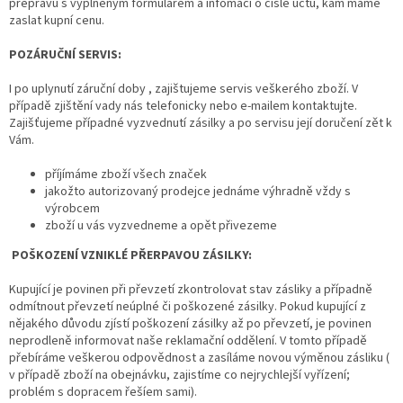
přepravu s vyplněným formulářem a infomací o čísle účtu, kam máme
zaslat kupní cenu.
POZÁRUČNÍ SERVIS:
I po uplynutí záruční doby , zajištujeme servis veškerého zboží. V
případě zjištění vady nás telefonicky nebo e-mailem kontaktujte.
Zajišťujeme případné vyzvednutí zásilky a po servisu její doručení zět k
Vám.
příjímáme zboží všech značek
jakožto autorizovaný prodejce jednáme výhradně vždy s
výrobcem
zboží u vás vyzvedneme a opět přivezeme
POŠKOZENÍ VZNIKLÉ PŘERPAVOU ZÁSILKY:
Kupující je povinen při převzetí zkontrolovat stav zásliky a případně
odmítnout převzetí neúplné či poškozené zásilky. Pokud kupující z
nějakého důvodu zjístí poškození zásilky až po převzetí, je povinen
neprodleně informovat naše reklamační oddělení. V tomto případě
přebíráme veškerou odpovědnost a zasíláme novou výměnou zásliku (
v případě zboží na obejnávku, zajistíme co nejrychlejší vyřízení;
problém s dopracem řešíem sami).