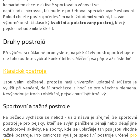
kamarádem chcete aktivně sportovat a věnovat se
například canicrossu, tak budete potřebovat specializované vybavení.
Pokud chcete postroj především na každodenní venčení, tak vám
výborně postačí klasický
kvalitní a polstrovaný postroj
, který
pejska nebude nikde škrtit.
Druhy postrojů
Při výběru si důkladně promyslete, na jaké účely postroj potřebujete -
dle toho budete vybírat konkrétní kus. Měření psa přijde až následně.
Klasické postroje
Jsou velmi oblíbené, protože mají univerzální uplatnění. Můžete je
využít při venčení, delší procházce a hodí se pro všechna plemena.
Nevýhodou je trochu oblékání, pejsek musí být trpělivý.
Sportovní a tažné postroje
Na běžnou vycházku se nehod - už z názvu je zřejmé, že sportovní
postroj je pro pejsky, kteří se svým páníčkem běhají nebo dělají jiné
outdoorové aktivity. Na sporty, kde se uplatňuje tah psa jsou vhodné
tažné postroje. Pro canicross využijte speciální postroje určené
pro