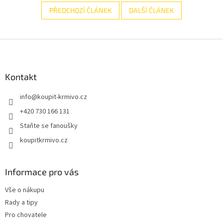
PŘEDCHOZÍ ČLÁNEK
DALŠÍ ČLÁNEK
Z
á
p
a
Kontakt
t
info
@
koupit-krmivo.cz
í
+420 730 166 131
Staňte se fanoušky
koupitkrmivo.cz
Informace pro vás
Vše o nákupu
Rady a tipy
Pro chovatele