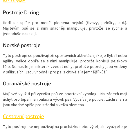
běh se psem
.
Postroje D-ring
Hodí se spíše pro menší plemena pejsků (čivavy, jorkšíry, atd.).
Majitelům psů se s nimi snadněji manipuluje, protože se rychle a
jednoduše nasazují.
Norské postroje
Tyto postroje se používají při sportovních aktivitách jako je flyball nebo
agility. Velice dobře se s nimi manipuluje, protože kopírují pejskovo
tělo. Nemusíte jim nikterak
zvedat nohy, protože popruhy jsou vedeny
v půlkruzích. Jsou vhodné i pro psi s citlivější a jemnější kůží.
Obranářské postroje
Mají své využití při výcviku psů ve sportovní kynologii. Na zádech mají
úchyt pro lepší manipulaci a výcvik psa. Využívá je policie, záchranáři a
jsou vhodné spíše pro střední a velká plemena.
Cestovní postroje
Tyto postroje se nepoužívají na procházku nebo výlet, ale využijete je