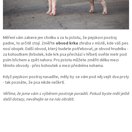
Měření vám zabere jen chvilku a za tu jistotu, že pejskovi postroj
padne, to určitě stojí. Změřte
obvod krku
zhruba v místě, kde váš pes
nosí obojek. Další obvod, který budete potřebovat, je obvod hrudníku -
za kohoutkem (hrbolek, kde krk psa přechází v hřbet) oviňte metr pod
psím břichem a zpět nahoru. Pro jistotu můžete změřit délku mezi
těmito obvody - přes kohoutek a mezi předníma nohama.
Když pejskovi postroj nasadíte, měly by se vám pod něj vejít dva prsty
- tak poznáte, že psa nikde neškrtí.
Věříme, že jsme vám s výběrem postroje poradili. Pokud byste měli ještě
další dotazy, neváhejte se na nás obrátit.