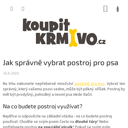
Přejít
NÁKUP
na
obsah
KOŠÍK
Jak správně vybrat postroj pro psa
30.4.2020
Na trhu naleznete nepřeberné množství
postrojů pro psy
. Vybrat ten
správný, který vašemu psovi sedne, může být pěkný oříšek. Postroj by
měl být prodyšný, pohodlný a nesmí psa nikde tlačit.
Na co budete postroj využívat?
Nejdříve si odpovězte na základní otázku - na co budete postroj
používat. Chodíte se svým psem často na
dlouhé túry
? Nebo
potřebujete postroj
na speciální výcvik
? Pokud se svým psím