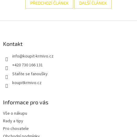
PŘEDCHOZÍ ČLÁNEK
DALŠÍ ČLÁNEK
Z
á
p
a
Kontakt
t
info
@
koupit-krmivo.cz
í
+420 730 166 131
Staňte se fanoušky
koupitkrmivo.cz
Informace pro vás
Vše o nákupu
Rady a tipy
Pro chovatele
Obchodní podmínky