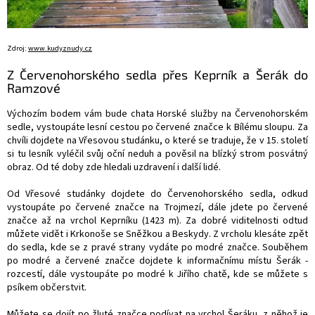
Zdroj:
www.kudyznudy.cz
Z Červenohorského sedla přes Keprník a Šerák do
Ramzové
Výchozím bodem vám bude chata Horské služby na Červenohorském
sedle, vystoupáte lesní cestou po červené značce k Bílému sloupu. Za
chvíli dojdete na Vřesovou studánku, o které se traduje, že v 15. století
si tu lesník vyléčil svůj oční neduh a pověsil na blízký strom posvátný
obraz. Od té doby zde hledali uzdravení i další lidé.
Od Vřesové studánky dojdete do Červenohorského sedla, odkud
vystoupáte po červené značce na Trojmezí, dále jdete po červené
značce až na vrchol Keprníku (1423 m). Za dobré viditelnosti odtud
můžete vidět i Krkonoše se Sněžkou a Beskydy. Z vrcholu klesáte zpět
do sedla, kde se z pravé strany vydáte po modré značce. Souběhem
po modré a červené značce dojdete k informačnímu místu Šerák -
rozcestí, dále vystoupáte po modré k Jiřího chatě, kde se můžete s
psíkem občerstvit.
Můžete se dojít po žluté značce podívat na vrchol Šeráku, z něhož je