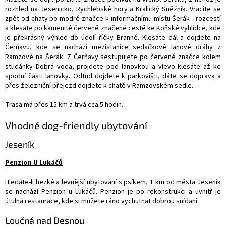
rozhled na Jesenicko, Rychlebské hory a Kralický Sněžník. Vracíte se
zpět od chaty po modré značce k informačnímu místu Šerák - rozcestí
a klesáte po kamenité červeně značené cestě ke Koňské vyhlídce, kde
je překrásný výhled do údolí říčky Branné. Klesáte dál a dojdete na
Čerňavu, kde se nachází mezistanice sedačkové lanové dráhy z
Ramzové na Šerák. Z Čerňavy sestupujete po červené značce kolem
studánky Dobrá voda, projdete pod lanovkou a vlevo klesáte až ke
spodní části lanovky. Odtud dojdete k parkovišti, dáte se doprava a
přes železniční přejezd dojdete k chatě v Ramzovském sedle.
Trasa má přes 15 km a trvá cca 5 hodin.
Vhodné dog-friendly ubytování
Jeseník
Penzion U Lukáčů
Hledáte-li hezké a levnější ubytování s psíkem, 1 km od města Jeseník
se nachází Penzion u Lukáčů. Penzion je po rekonstrukci a uvnitř je
útulná restaurace, kde si můžete ráno vychutnat dobrou snídani.
Loučná nad Desnou