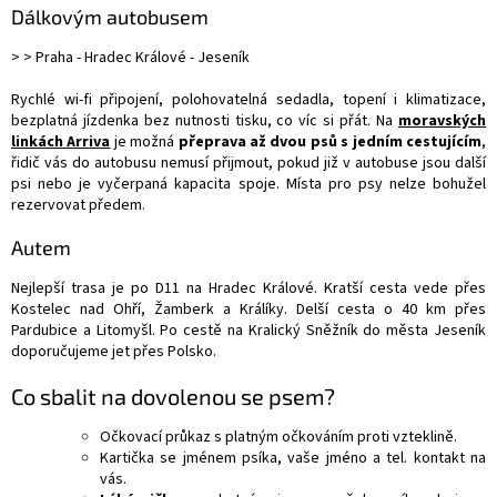
Dálkovým autobusem
> > Praha - Hradec Králové - Jeseník
Rychlé wi-fi připojení, polohovatelná sedadla, topení i klimatizace,
bezplatná jízdenka bez nutnosti tisku, co víc si přát. Na
moravských
linkách Arriva
je možná
přeprava až dvou psů s jedním cestujícím
,
řidič vás do autobusu nemusí přijmout, pokud již v autobuse jsou další
psi nebo je vyčerpaná kapacita spoje. Místa pro psy nelze bohužel
rezervovat předem.
Autem
Nejlepší trasa je po D11 na Hradec Králové. Kratší cesta vede přes
Kostelec nad Ohří, Žamberk a Králíky. Delší cesta o 40 km přes
Pardubice a Litomyšl. Po cestě na Kralický Sněžník do města Jeseník
doporučujeme jet přes Polsko.
Co sbalit na dovolenou se psem?
Očkovací průkaz s platným očkováním proti vzteklině.
Kartička se jménem psíka, vaše jméno a tel. kontakt na
vás.