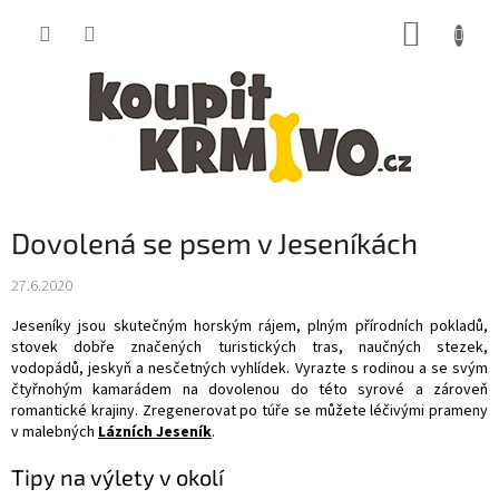
Přejít
NÁKUP
na
obsah
KOŠÍK
Dovolená se psem v Jeseníkách
27.6.2020
Jeseníky jsou skutečným horským rájem, plným přírodních pokladů,
stovek dobře značených turistických tras, naučných stezek,
vodopádů, jeskyň a nesčetných vyhlídek. Vyrazte s rodinou a se svým
čtyřnohým kamarádem na dovolenou do této syrové a zároveň
romantické krajiny. Zregenerovat po túře se můžete léčivými prameny
v malebných
Lázních Jeseník
.
Tipy na výlety v okolí