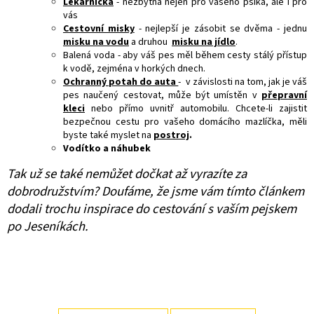
Lékárnička
- nezbytná nejen pro vašeho psíka, ale i pro
vás
Cestovní misky
- nejlepší je zásobit se dvěma - jednu
misku na vodu
a druhou
misku na jídlo
.
Balená voda - aby váš pes měl během cesty stálý přístup
k vodě, zejména v horkých dnech.
Ochranný potah do auta
- v závislosti na tom, jak je váš
pes naučený cestovat, může být umístěn v
přepravní
kleci
nebo přímo uvnitř automobilu. Chcete-li zajistit
bezpečnou cestu pro vašeho domácího mazlíčka, měli
byste také myslet na
postroj
.
Vodítko a náhubek
Tak už se také nemůžet dočkat až vyrazíte za
dobrodružstvím? Doufáme, že jsme vám tímto článkem
dodali trochu inspirace do cestování s vaším pejskem
po Jeseníkách.