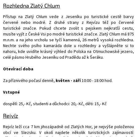
Rozhledna Zlatý Chlum
Přístup na Zlatý Chlum vede z Jeseníku po turistické cestě barvy
červené nebo modré. Z druhé strany z Rejvízu též po červené
turistické značce. Pokud chcete zvolit s pejskem nejkratší cestu,
musíte vyjít z České Vsi po modré turistické značce. Zlatý Chlum má 875
m.n.m. a na jeho vrcholu se tyčí kamenná, 26 metrů vysoká rozhledna.
Nechte svého psího kamaráda dole u rozhledny a vyšlápněte si to
nahoru, kde uvidíte krásný výhled do Polska na Otmuchowské jezero,
celé pásmo Hrubého Jeseníku od Pradědu až k Šeráku.
Otevírací doba
Za příznivého počasí denně,
květen - září
10:00 - 18:00 hod.
Vstupné
dospělí: 25,- Kč, studenti a důchodci: 20,- Kč, děti: 15,- Kč
Rejvíz
Rejvíz leží cca 7 km jihozápadně od Zlatých Hor, je nejvýše položenou
obcí ve Slezsku. V okolí najdete několik turistických zajímavostí: