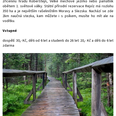
zříceninu hradu Koberštejn, Velké mechové jezírko nebo památník
obětem 1. světové války. Státní přírodní rezervace Rejvíz má rozlohu
350 ha a je největším rašeliništěm Moravy a Slezska. Nachází se zde
2km naučná stezka, kam můžete i s psíkem, musíte ho mít ale na
vodítku.
Vstupné
dospělí: 30,- Kč, děti od 6 let a studenti do 26 let: 20,- Kč a děti do 6 let
zdarma