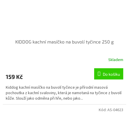
KIDDOG kachní masíčko na buvolí tyčince 250 g
Skladem
Průměrné
hodnocení
produktu
Do košíku
159 Kč
je
5,0
Kiddog kachní masíčko na buvolí tyčince je přírodní masová
z
pochoutka z kachní svaloviny, která je namotaná na tyčince z buvolí
5
kůže. Slouží jako odměna při hře, nebo jako...
hvězdiček.
Kód:
AS-04623