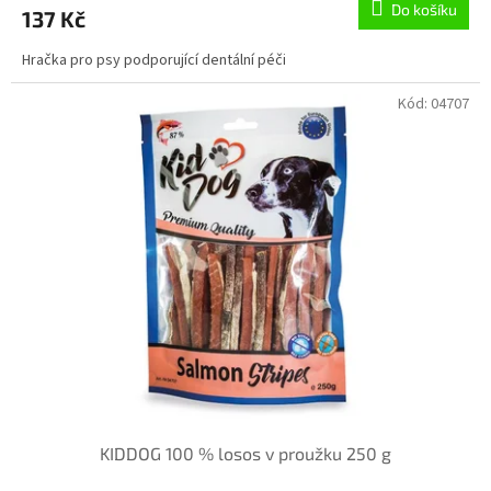
Do košíku
137 Kč
je
5,0
Hračka pro psy podporující dentální péči
z
5
hvězdiček.
Kód:
04707
KIDDOG 100 % losos v proužku 250 g