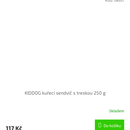
hvězdiček.
Kód:
04507
KIDDOG kuřecí sendvič s treskou 250 g
Skladem
Do košíku
117 Kč