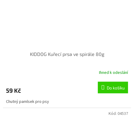
KIDDOG Kuřecí prsa ve spirále 80g
Ihned k odeslání
Do košíku
59 Kč
Chutný pamlsek pro psy
Kód:
04537