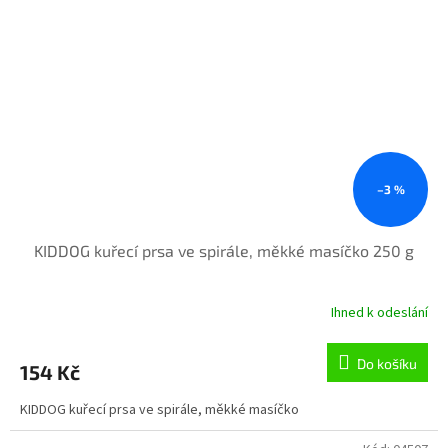
–3 %
KIDDOG kuřecí prsa ve spirále, měkké masíčko 250 g
Ihned k odeslání
Průměrné
hodnocení
produktu
Do košíku
154 Kč
je
5,0
KIDDOG kuřecí prsa ve spirále, měkké masíčko
z
5