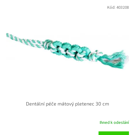
V
p
Kód:
403208
ý
r
p
o
i
d
s
u
p
k
r
t
o
ů
d
u
k
t
ů
Dentální péče mátový pletenec 30 cm
Ihned k odeslání
Průměrné
hodnocení
produktu