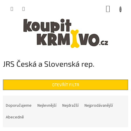
Přejít
NÁKUP
na
obsah
KOŠÍK
JRS Česká a Slovenská rep.
OTEVŘÍT FILTR
Ř
a
Doporučujeme
Nejlevnější
Nejdražší
Nejprodávanější
z
e
Abecedně
n
í