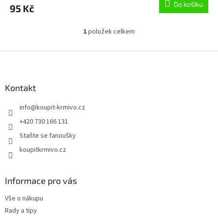
Do košíku
95 Kč
1
položek celkem
O
v
l
Z
á
á
d
p
a
a
Kontakt
c
t
í
info
@
koupit-krmivo.cz
í
p
r
+420 730 166 131
v
Staňte se fanoušky
k
y
koupitkrmivo.cz
v
ý
p
Informace pro vás
i
s
Vše o nákupu
u
Rady a tipy