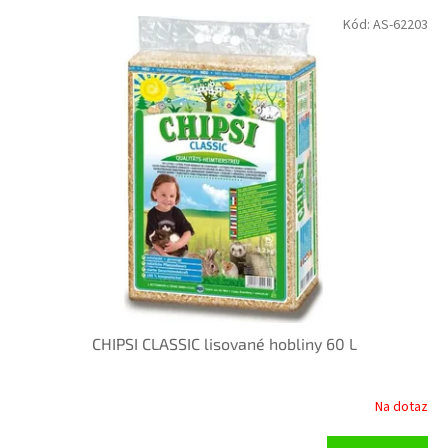
V
p
Kód:
AS-62203
ý
r
p
o
i
d
s
u
p
k
r
t
o
ů
d
u
k
t
ů
CHIPSI CLASSIC lisované hobliny 60 L
Na dotaz