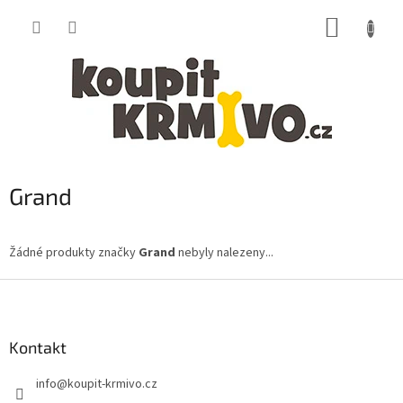
Přejít
NÁKUP
na
obsah
KOŠÍK
Grand
Žádné produkty značky
Grand
nebyly nalezeny...
Z
á
p
a
Kontakt
t
info
@
koupit-krmivo.cz
í