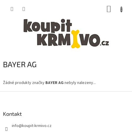
Přejít
NÁKUP
na
obsah
KOŠÍK
BAYER AG
Žádné produkty značky
BAYER AG
nebyly nalezeny...
Z
á
p
a
Kontakt
t
info
@
koupit-krmivo.cz
í