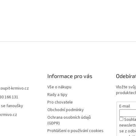
Informace pro vás
Odebíra
Vše o nákupu
Vložte svů
koupit-krmivo.cz
produktech
Rady a tipy
30 166 131
Pro chovatele
 se fanoušky
E-mail
Obchodní podmínky
krmivo.cz
Ochrana osobních údajů
Souhl
(GDPR)
newslett
Prohlášení o používání cookies
se z odb