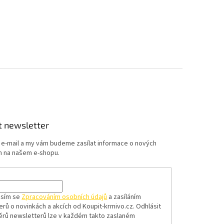
t newsletter
j e-mail a my vám budeme zasílat informace o nových
 na našem e-shopu.
asím se
Zpracováním osobních údajů
a zasíláním
erů o novinkách a akcích od Koupit-krmivo.cz.
Odhlásit
ěrů newsletterů lze v každém takto zaslaném