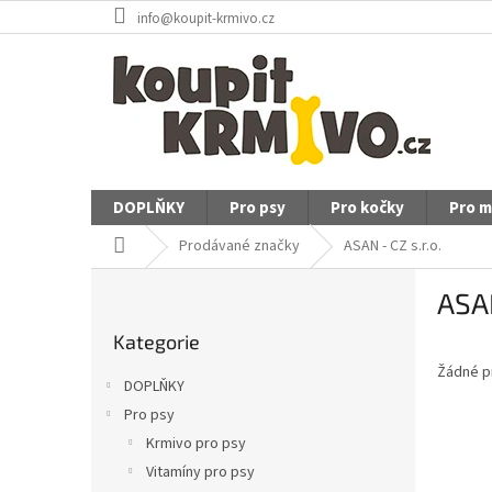
Přejít
info@koupit-krmivo.cz
na
obsah
DOPLŇKY
Pro psy
Pro kočky
Pro m
Domů
Prodávané značky
ASAN - CZ s.r.o.
P
ASAN
o
Přeskočit
s
Kategorie
kategorie
t
Žádné p
r
DOPLŇKY
a
Pro psy
n
Krmivo pro psy
n
í
Vitamíny pro psy