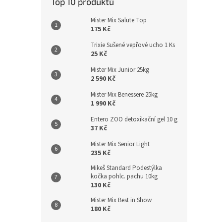
Top 10 produktů
Mister Mix Salute Top
175 Kč
Trixie Sušené vepřové ucho 1 Ks
25 Kč
Mister Mix Junior 25kg
2 590 Kč
Mister Mix Benessere 25kg
1 990 Kč
Entero ZOO detoxikační gel 10 g
37 Kč
Mister Mix Senior Light
235 Kč
Mikeš Standard Podestýlka
kočka pohlc. pachu 10kg
130 Kč
Mister Mix Best in Show
180 Kč