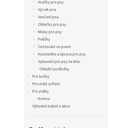
p
Hračky pro psy
a
Výcvik psa
n
Venčení psa
e
Oblečky pro psy
l
Misky pro psy
Pelíšky
Cestování se psem
Kosmetika a úprava pro psy
Vybavení pro psy na léto
Chladící podložky
Pro kočky
Pro malá zvířata
Pro ptáky
Krmivo
Výhodná balení a akce