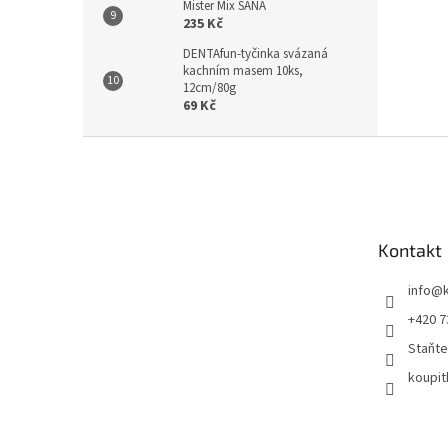
Mister Mix SANA
235 Kč
DENTAfun-tyčinka svázaná
kachním masem 10ks,
12cm/80g
69 Kč
Z
á
p
a
t
Kontakt
í
info
@
+420 7
Staňte
koupit