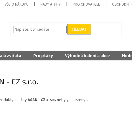
VŠE O NÁKUPU
RADY A TIPY
PRO CHOVATELE
OBCHODNÍ 
HLEDAT
alá zvířata
Pro ptáky
Výhodná balení a akce
Hodn
 - CZ s.r.o.
rodukty značky
ASAN - CZ s.r.o.
nebyly nalezeny...