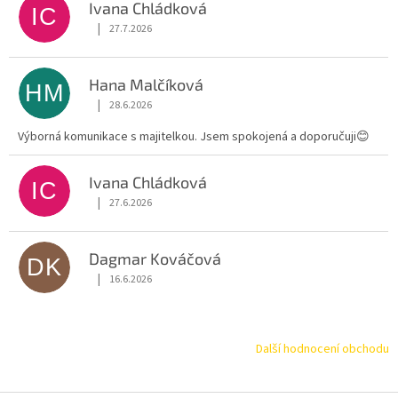
Ivana Chládková
IC
|
27.7.2026
Hodnocení obchodu je 5 z 5 hvězdiček.
Hana Malčíková
HM
|
28.6.2026
Hodnocení obchodu je 5 z 5 hvězdiček.
Výborná komunikace s majitelkou. Jsem spokojená a doporučuji😊
Ivana Chládková
IC
|
27.6.2026
Hodnocení obchodu je 5 z 5 hvězdiček.
Dagmar Kováčová
DK
|
16.6.2026
Hodnocení obchodu je 5 z 5 hvězdiček.
Další hodnocení obchodu