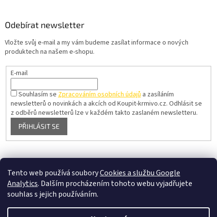
Odebírat newsletter
Vložte svůj e-mail a my vám budeme zasílat informace o nových
produktech na našem e-shopu.
E-mail
Souhlasím se
Zpracováním osobních údajů
a zasíláním
newsletterů o novinkách a akcích od Koupit-krmivo.cz.
Odhlásit se
z odběrů newsletterů lze v každém takto zaslaném newsletteru.
PŘIHLÁSIT SE
Pelíšky pro psy
Tento web používá soubory
Cookies a službu Google
Analytics
. Dalším procházením tohoto webu vyjadřujete
souhlas s jejich používáním.
Vytvořil Shoptet