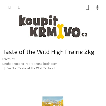
Přejít
NÁKUP
na
obsah
KOŠÍK
Taste of the Wild High Prairie 2kg
HS-79123
Průměrné
Neohodnoceno
Podrobnosti hodnocení
hodnocení
Značka:
Taste of the Wild Petfood
produktu
je
0,0
z
5
hvězdiček.