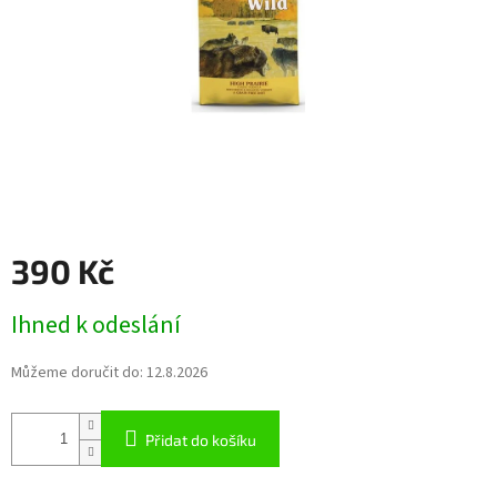
390 Kč
Měrná
Ihned k odeslání
cena:
Můžeme doručit do:
12.8.2026
Přidat do košíku