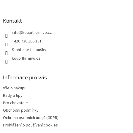
Z
á
p
a
Kontakt
t
info
@
koupit-krmivo.cz
í
+420 730 166 131
Staňte se fanoušky
koupitkrmivo.cz
Informace pro vás
Vše o nákupu
Rady a tipy
Pro chovatele
Obchodní podmínky
Ochrana osobních údajů (GDPR)
Prohlášení o používání cookies