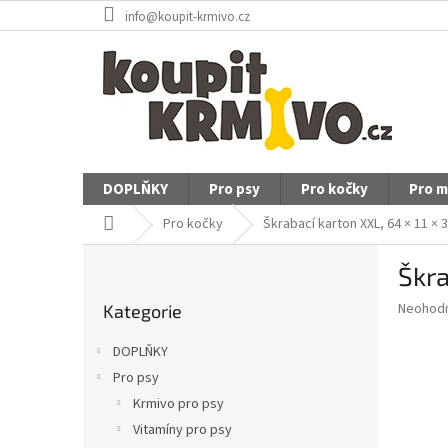
Přejít
info@koupit-krmivo.cz
na
obsah
DOPLŇKY
Pro psy
Pro kočky
Pro m
Domů
Pro kočky
Škrabací karton XXL, 64 × 11 ×
P
Škra
o
Přeskočit
s
Průměr
Neohod
Kategorie
kategorie
t
hodnoce
r
produkt
DOPLŇKY
a
je
Pro psy
0,0
n
z
Krmivo pro psy
n
5
í
Vitamíny pro psy
hvězdič