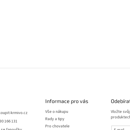
Informace pro vás
Odebíra
Vše o nákupu
Vložte svů
koupit-krmivo.cz
produktech
Rady a tipy
30 166 131
Pro chovatele
 se fanoušky
E-mail