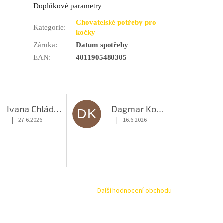
Doplňkové parametry
Chovatelské potřeby pro
Kategorie
:
kočky
Záruka
:
Datum spotřeby
EAN
:
4011905480305
Ivana Chládková
Dagmar Kováčová
DK
|
|
27.6.2026
16.6.2026
diček.
Hodnocení obchodu je 5 z 5 hvězdiček.
Hodnocení obchodu je 5 z 5 hvězdiče
Další hodnocení obchodu