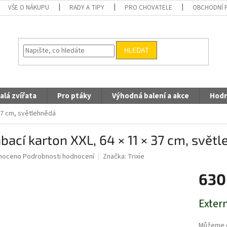
VŠE O NÁKUPU
RADY A TIPY
PRO CHOVATELE
OBCHODNÍ 
HLEDAT
alá zvířata
Pro ptáky
Výhodná balení a akce
Hodn
 37 cm, světlehnědá
bací karton XXL, 64 × 11 × 37 cm, svět
né
noceno
Podrobnosti hodnocení
Značka:
Trixie
ní
630
u
Měrná
Extern
cena:
ek.
Můžeme d