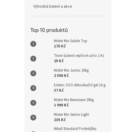
Výhodná balení a akce
Top 10 produktů
Mister Mix Salute Top
175 Kč
Trixie Sušené vepřové ucho 1 Ks
25 Kč
Mister Mix Junior 25kg
2 590 Kč
Entero ZOO detoxikační gel 10 g
37 Kč
Mister Mix Benessere 25kg
1 990 Kč
Mister Mix Senior Light
235 Kč
Mikeš Standard Podestýlka