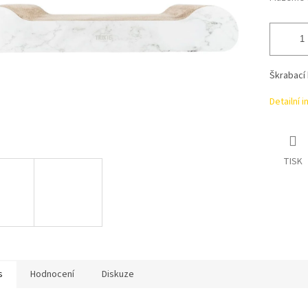
Škrabací 
Detailní 
TISK
s
Hodnocení
Diskuze