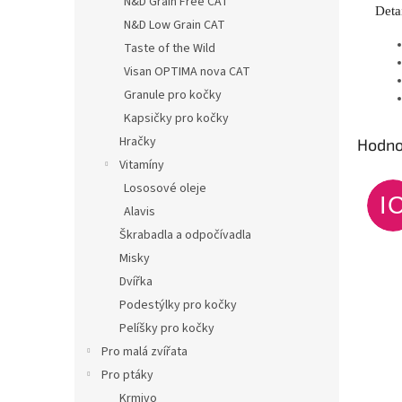
N&D Grain Free CAT
Deta
N&D Low Grain CAT
Taste of the Wild
Visan OPTIMA nova CAT
Granule pro kočky
Kapsičky pro kočky
Hračky
Hodno
Vitamíny
Lososové oleje
I
Alavis
Škrabadla a odpočívadla
Misky
Dvířka
Podestýlky pro kočky
Pelíšky pro kočky
Pro malá zvířata
Pro ptáky
Krmivo