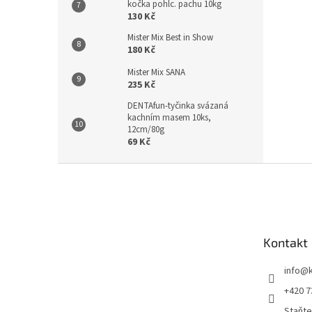
kočka pohlc. pachu 10kg
130 Kč
Mister Mix Best in Show
180 Kč
Mister Mix SANA
235 Kč
DENTAfun-tyčinka svázaná
kachním masem 10ks,
12cm/80g
69 Kč
Z
á
p
a
t
Kontakt
í
info
@
+420 7
Staňte