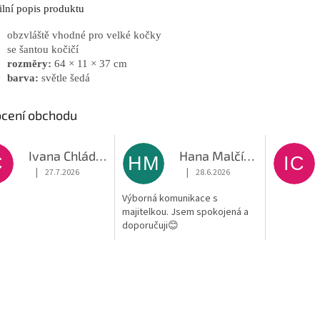
ilní popis produktu
obzvláště vhodné pro velké kočky
se šantou kočičí
rozměry:
64 × 11 × 37 cm
barva:
světle šedá
cení obchodu
Ivana Chládková
Hana Malčíková
C
HM
IC
|
|
27.7.2026
28.6.2026
Hodnocení obchodu je 5 z 5 hvězdiček.
Hodnocení obchodu je 5 z 5 hvěz
Výborná komunikace s
majitelkou. Jsem spokojená a
doporučuji😊