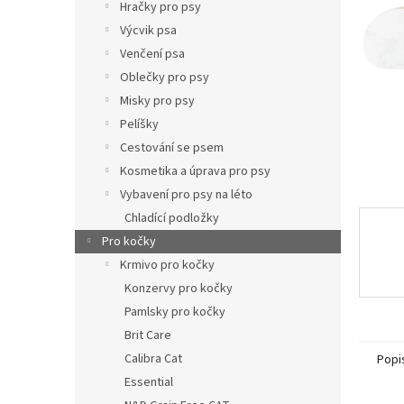
p
Hračky pro psy
a
Výcvik psa
n
Venčení psa
e
Oblečky pro psy
l
Misky pro psy
Pelíšky
Cestování se psem
Kosmetika a úprava pro psy
Vybavení pro psy na léto
Chladící podložky
Pro kočky
Krmivo pro kočky
Konzervy pro kočky
Pamlsky pro kočky
Brit Care
Calibra Cat
Popi
Essential