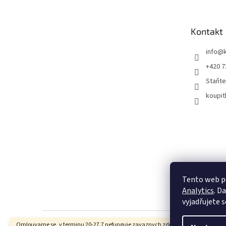
p
a
t
Kontakt
í
info
@
+420 7
Staňte
koupit
Tento web p
Analytics
. D
vyjadřujete s
Omlouvame se, v terminu 20-27.7 nefunguje zavaznych zdravotnich duvodu