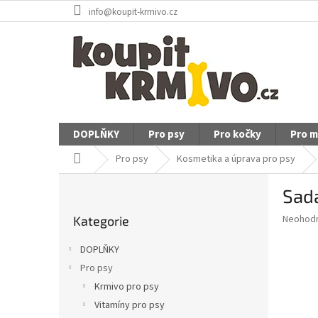
Přejít
info@koupit-krmivo.cz
na
obsah
DOPLŇKY
Pro psy
Pro kočky
Pro m
Domů
Pro psy
Kosmetika a úprava pro psy
P
Sada
o
Přeskočit
s
Průměr
Neohod
Kategorie
kategorie
t
hodnoce
r
produkt
DOPLŇKY
a
je
Pro psy
0,0
n
z
Krmivo pro psy
n
5
í
Vitamíny pro psy
hvězdič