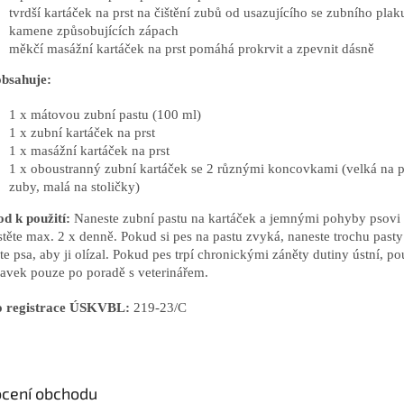
tvrdší kartáček na prst na čištění zubů od usazujícího se zubního plak
kamene způsobujících zápach
měkčí masážní kartáček na prst pomáhá prokrvit a zpevnit dásně
 obsahuje:
1 x mátovou zubní pastu (100 ml)
1 x zubní kartáček na prst
1 x masážní kartáček na prst
1 x oboustranný zubní kartáček se 2 různými koncovkami (velká na p
zuby, malá na stoličky)
d k použití:
Naneste zubní pastu na kartáček a jemnými pohyby psovi
stěte max. 2 x denně. Pokud si pes na pastu zvyká, naneste trochu pasty 
te psa, aby ji olízal. Pokud pes trpí chronickými záněty dutiny ústní, po
ravek pouze po poradě s veterinářem.
o registrace ÚSKVBL:
219-23/C
cení obchodu