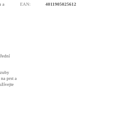
u a
EAN
:
4011905025612
řední
 zuby
na prst a
užívejte