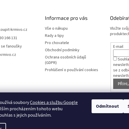
Informace pro vás
Odebíra
Vše o nákupu
Vložte svů
koupit-krmivo.cz
produktech
Rady a tipy
30 166 131
Pro chovatele
 se fanoušky
E-mail
Obchodní podmínky
krmivo.cz
Ochrana osobních údajů
Souhl
(GDPR)
newslett
Prohlášení o používání cookies
se z odb
newslett
PŘIHL
oužívá soubory
Cookies a službu Google
Odmítnout
Pelíšky pro psy
alším procházením tohoto webu
ouhlas s jejich používáním.