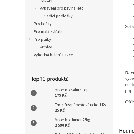
Ostatní
Vybavení pro psy na léto
Chladící podložky
Pro kočky
​Set
Pro malá zvířata
Pro ptáky
Krmivo
Výhodná balení a akce
Návo
Top 10 produktů
vyči
nech
Mister Mix Salute Top
příp
175 Kč
Čísl
Trixie Sušené vepřové ucho 1 Ks
25 Kč
Mister Mix Junior 25kg
2 590 Kč
Hodno