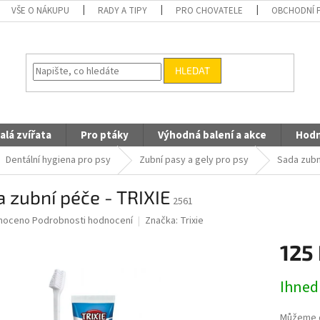
VŠE O NÁKUPU
RADY A TIPY
PRO CHOVATELE
OBCHODNÍ 
HLEDAT
alá zvířata
Pro ptáky
Výhodná balení a akce
Hodn
Dentální hygiena pro psy
Zubní pasy a gely pro psy
Sada zubn
 zubní péče - TRIXIE
2561
né
noceno
Podrobnosti hodnocení
Značka:
Trixie
ní
125
u
Měrná
Ihned
cena:
ek.
Můžeme d