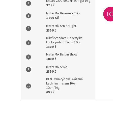
Entero ZOO detoxikační gel 10 g
37 Kč
I
Mister Mix Benessere 25kg
1 990 Kč
Mister Mix Senior Light
235 Kč
Mikeš Standard Podestýlka
kočka pohlc. pachu 10kg
130 Kč
Mister Mix Best in Show
180 Kč
Mister Mix SANA
235 Kč
DENTAfun-tyčinka svázaná
kachním masem 10ks,
12cm/80g
69 Kč
Z
á