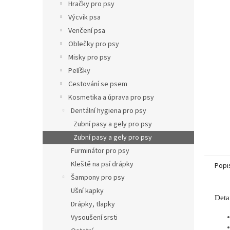
p
Hračky pro psy
a
Výcvik psa
n
Venčení psa
e
Oblečky pro psy
l
Misky pro psy
Pelíšky
Cestování se psem
Kosmetika a úprava pro psy
Dentální hygiena pro psy
Zubní pasy a gely pro psy
Zubní pasy a gely pro psy
Furminátor pro psy
Kleště na psí drápky
Popi
Šampony pro psy
Ušní kapky
Deta
Drápky, tlapky
Vysoušení srsti