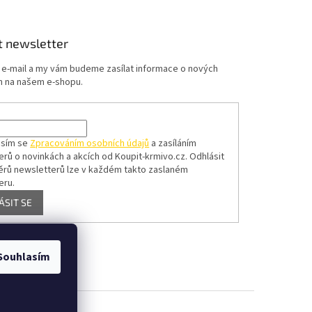
t newsletter
j e-mail a my vám budeme zasílat informace o nových
 na našem e-shopu.
asím se
Zpracováním osobních údajů
a zasíláním
erů o novinkách a akcích od Koupit-krmivo.cz.
Odhlásit
ěrů newsletterů lze v každém takto zaslaném
eru.
ÁSIT SE
Souhlasím