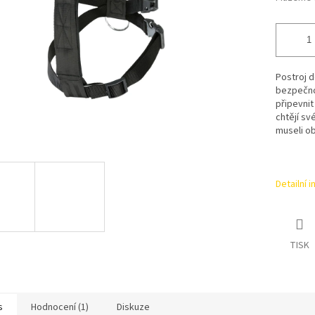
Postroj d
bezpečno
připevnit
chtějí sv
museli o
Detailní 
TISK
s
Hodnocení (1)
Diskuze