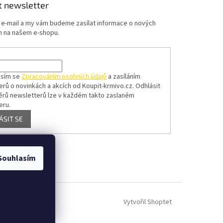
t newsletter
j e-mail a my vám budeme zasílat informace o nových
 na našem e-shopu.
asím se
Zpracováním osobních údajů
a zasíláním
erů o novinkách a akcích od Koupit-krmivo.cz.
Odhlásit
ěrů newsletterů lze v každém takto zaslaném
eru.
ÁSIT SE
Souhlasím
Vytvořil Shoptet