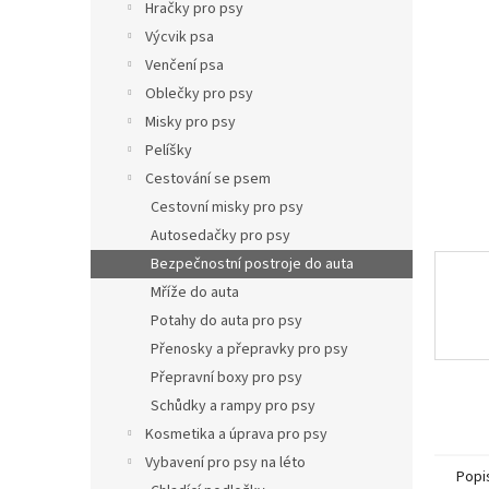
p
Hračky pro psy
a
Výcvik psa
n
Venčení psa
e
Oblečky pro psy
l
Misky pro psy
Pelíšky
Cestování se psem
Cestovní misky pro psy
Autosedačky pro psy
Bezpečnostní postroje do auta
Mříže do auta
Potahy do auta pro psy
Přenosky a přepravky pro psy
Přepravní boxy pro psy
Schůdky a rampy pro psy
Kosmetika a úprava pro psy
Vybavení pro psy na léto
Popi