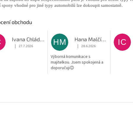
í spony vhodné pro jiné typy automobilů lze dokoupit samostatně.
cení obchodu
Ivana Chládková
Hana Malčíková
C
HM
IC
|
|
27.7.2026
28.6.2026
Hodnocení obchodu je 5 z 5 hvězdiček.
Hodnocení obchodu je 5 z 5 hvěz
Výborná komunikace s
majitelkou. Jsem spokojená a
doporučuji😊