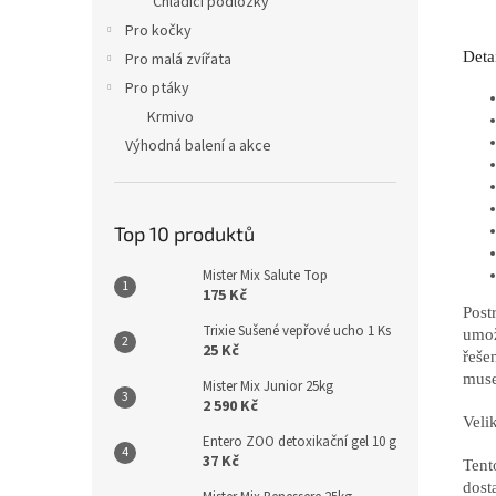
Chladící podložky
Pro kočky
Deta
Pro malá zvířata
Pro ptáky
Krmivo
Výhodná balení a akce
Top 10 produktů
Mister Mix Salute Top
175 Kč
Post
Trixie Sušené vepřové ucho 1 Ks
umož
25 Kč
řešen
muse
Mister Mix Junior 25kg
2 590 Kč
Veli
Entero ZOO detoxikační gel 10 g
37 Kč
Tent
dost