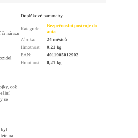
Doplňkové parametry
Bezpečnostní postroje do
Kategorie
:
auta
 či nárazu
Záruka
:
24 měsíců
Hmotnost
:
0.21 kg
EAN
:
4011905012902
ozidel
Hmotnost
:
0,21 kg
ojky, což
eální
by se
 byl
dete na