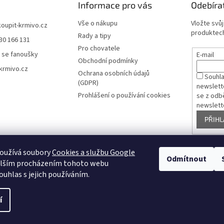
Informace pro vás
Odebíra
Vše o nákupu
Vložte svů
koupit-krmivo.cz
produktech
Rady a tipy
30 166 131
Pro chovatele
 se fanoušky
E-mail
Obchodní podmínky
krmivo.cz
Ochrana osobních údajů
Souhl
(GDPR)
newslett
Prohlášení o používání cookies
se z odb
newslett
PŘIHL
oužívá soubory
Cookies a službu Google
Pelíšky pro psy
Odmítnout
alším procházením tohoto webu
ouhlas s jejich používáním.
í
ena.
Upravit nastavení cookies