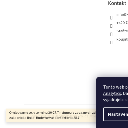
Kontakt
í
info
@
+420 7
Staňte
koupit
Tento web p
Analytics
. D
vyjadřujete s
Omlouvame se, v terminu 20-27.7 nefunguje zavaznych zdravotnich duvodu
Nastaven
Copyright 2026
koupit-krmivo.cz
. Všechna práva vyhraz
zakaznicka linka. Budeme vas kontaktovat 28.7