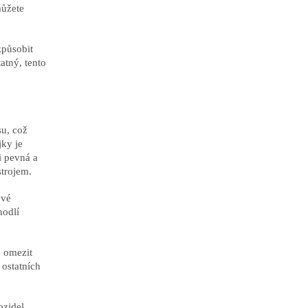
můžete
způsobit
atný, tento
su, což
jky je
i pevná a
strojem.
ové
hodlí
e omezit
 ostatních
zidel.