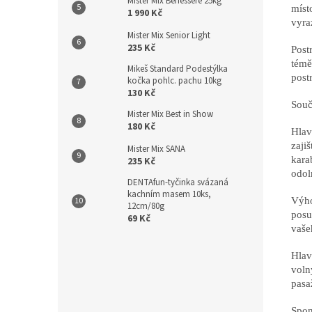
Mister Mix Benessere 25kg
míst
1 990 Kč
vyra
Mister Mix Senior Light
235 Kč
Post
témě
Mikeš Standard Podestýlka
post
kočka pohlc. pachu 10kg
130 Kč
Souč
Mister Mix Best in Show
180 Kč
Hlav
zaji
Mister Mix SANA
kara
235 Kč
odol
DENTAfun-tyčinka svázaná
kachním masem 10ks,
Výho
12cm/80g
posu
69 Kč
vaše
Hlav
voln
pasa
Spon