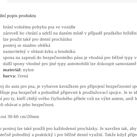
ilní popis produktu
brání volnému pohybu psa ve vozidle
zároveň ho chrání a udrží na daném místě v případě prudkého brždění
lze použit také pro denní procházku
postroj se snadno obléká
nastavitelný v oblasti krku a hrudníku
spona na zapnutí do bezpečnostního pásu je vhodná pro běžné typy v
další spony vhodné pro jiné typy automobilů lze dokoupit samostatně
materiál:
nylon
barva:
černá
roj do auta pro psa, je vybaven kroužkem pro připojení bezpečnostní sp
ňuje psa bezpečně a pohodlně připevnit k prodlužovací spojce. Je to id
í pro ty, kteří chtějí svého čtyřnohého přítele vzít na výlet autem, aniž 
li obávat o jeho bezpečnost.
kost 30-60 cm/20mm
o postroj lze také použít pro každodenní procházky. Je navržen tak, aby
atečně pohodlný a praktický i pro běžné denní využití. Takže když přije