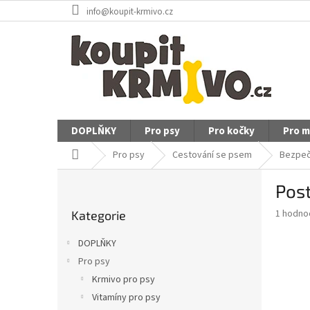
Přejít
info@koupit-krmivo.cz
na
obsah
DOPLŇKY
Pro psy
Pro kočky
Pro m
Domů
Pro psy
Cestování se psem
Bezpeč
P
Post
o
Přeskočit
s
Průměr
1 hodno
Kategorie
kategorie
t
hodnoce
r
produkt
DOPLŇKY
a
je
Pro psy
5,0
n
z
Krmivo pro psy
n
5
í
Vitamíny pro psy
hvězdič