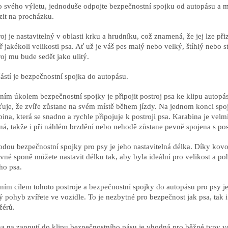
o svého výletu, jednoduše odpojte bezpečnostní spojku od autopásu a 
zit na procházku.
roj je nastavitelný v oblasti krku a hrudníku, což znamená, že jej lze při
ř jakékoli velikosti psa. Ať už je váš pes malý nebo velký, štíhlý nebo st
roj mu bude sedět jako ulitý.
ástí je bezpečnostní spojka do autopásu.
ním úkolem bezpečnostní spojky je připojit postroj psa ke klipu autopá
šťuje, že zvíře zůstane na svém místě během jízdy. Na jednom konci spo
bina, která se snadno a rychle připojuje k postroji psa. Karabina je velm
ná, takže i při náhlém brzdění nebo nehodě zůstane pevně spojena s po
dou bezpečnostní spojky pro psy je jeho nastavitelná délka. Díky kov
vné sponě můžete nastavit délku tak, aby byla ideální pro velikost a po
ho psa.
ním cílem tohoto postroje a bezpečnostní spojky do autopásu pro psy j
ý pohyb zvířete ve vozidle. To je nezbytné pro bezpečnost jak psa, tak i
žérů.
a na zapnutí do klipu bezpečnostního pásu je vhodná pro běžné typy vo