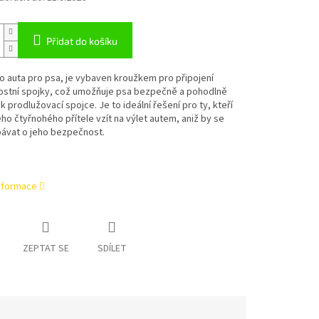
Přidat do košíku
o auta pro psa, je vybaven kroužkem pro připojení
stní spojky, což umožňuje psa bezpečně a pohodlně
 k prodlužovací spojce. Je to ideální řešení pro ty, kteří
ého čtyřnohého přítele vzít na výlet autem, aniž by se
bávat o jeho bezpečnost.
informace
ZEPTAT SE
SDÍLET