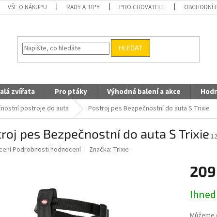
VŠE O NÁKUPU
RADY A TIPY
PRO CHOVATELE
OBCHODNÍ 
HLEDAT
alá zvířata
Pro ptáky
Výhodná balení a akce
Hodn
nostní postroje do auta
Postroj pes Bezpečnostní do auta S Trixie
roj pes Bezpečnostní do auta S Trixie
1
né
cení
Podrobnosti hodnocení
Značka:
Trixie
ní
209
u
Měrná
Ihned
cena:
ek.
Můžeme d