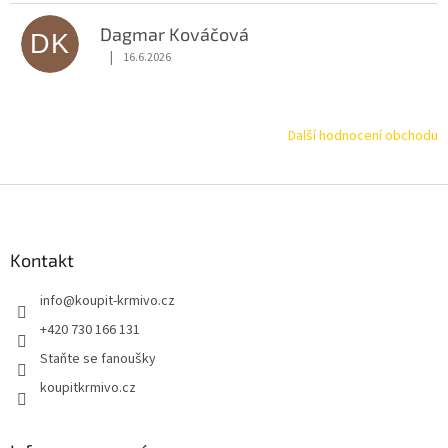
Dagmar Kováčová
DK
|
16.6.2026
Hodnocení obchodu je 5 z 5 hvězdiček.
Další hodnocení obchodu
Z
á
p
a
Kontakt
t
info
@
koupit-krmivo.cz
í
+420 730 166 131
Staňte se fanoušky
koupitkrmivo.cz