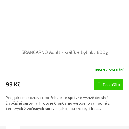
GRANCARNO Adult - králík + bylinky 800g
Ihned k odeslání
99 Kč
Do košíku
Pes, jako masožravec potřebuje ke správné výživě čerstvé
živočišné suroviny. Proto je GranCarno vyrobeno výhradně z
čerstvých živočišných surovin, jako jsou srdce, játra a...