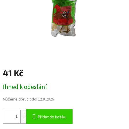
41 Kč
Měrná
Ihned k odeslání
cena:
Můžeme doručit do:
12.8.2026
Přidat do košíku