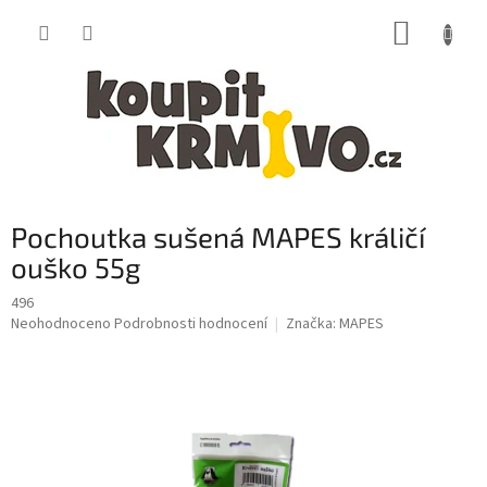
Přejít
NÁKUP
na
obsah
KOŠÍK
Pochoutka sušená MAPES králičí
ouško 55g
496
Průměrné
Neohodnoceno
Podrobnosti hodnocení
Značka:
MAPES
hodnocení
produktu
je
0,0
z
5
hvězdiček.