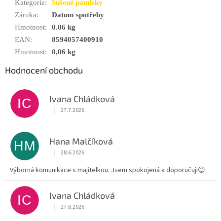
Kategorie
:
Sušené pamlsky
Záruka
:
Datum spotřeby
Hmotnost
:
0.06 kg
EAN
:
8594057400910
Hmotnost
:
0,06 kg
Hodnocení obchodu
Ivana Chládková
IC
|
27.7.2026
Hodnocení obchodu je 5 z 5 hvězdiček.
Hana Malčíková
HM
|
28.6.2026
Hodnocení obchodu je 5 z 5 hvězdiček.
Výborná komunikace s majitelkou. Jsem spokojená a doporučuji😊
Ivana Chládková
IC
|
27.6.2026
Hodnocení obchodu je 5 z 5 hvězdiček.