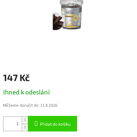
147 Kč
Měrná
Ihned k odeslání
cena:
Můžeme doručit do:
11.8.2026
Přidat do košíku