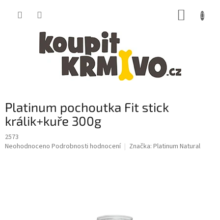
Přejít
NÁKUP
na
obsah
KOŠÍK
Platinum pochoutka Fit stick
králik+kuře 300g
2573
Průměrné
Neohodnoceno
Podrobnosti hodnocení
Značka:
Platinum Natural
hodnocení
produktu
je
0,0
z
5
hvězdiček.