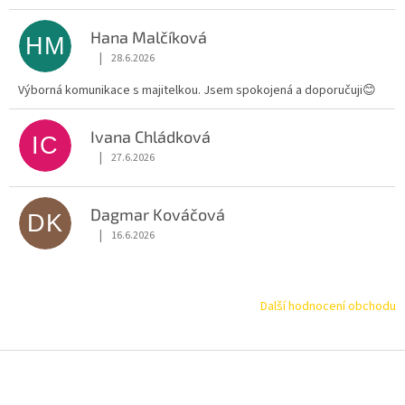
Hana Malčíková
HM
|
28.6.2026
Hodnocení obchodu je 5 z 5 hvězdiček.
Výborná komunikace s majitelkou. Jsem spokojená a doporučuji😊
Ivana Chládková
IC
|
27.6.2026
Hodnocení obchodu je 5 z 5 hvězdiček.
Dagmar Kováčová
DK
|
16.6.2026
Hodnocení obchodu je 5 z 5 hvězdiček.
Další hodnocení obchodu
Z
á
p