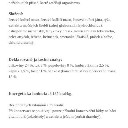
nežádoucích přísad, které zatěžují organismus.
Složení:
čerstvé kuřecí maso, čerstvé králičí maso, čerstvá kuřecí játra, rýže,
extrakt z mořských škeblí (zdroj glukosamin hydrochloridu),
ostropestřec mariánský, fenyklový prášek, kořen smilaxu lékařského,
celer, artyčok, řeřicha, heřmánek, smetanka lékařská, prášek z hořce,
chlorid draselný.
Deklarované jakostní znaky:
bílkoviny 24 %, tuk 8 %, popeloviny 9 %, hrubá vláknina 2,5 %,
vápník 1,5 %, fosfor 1 %, vlhkost (koncentrát šťávy z čerstvého masa)
18 %.
Energetická hodnota:
3.135 kcal/kg.
Bez přidaných vitamínů a minerálů.
Při konzervaci se používají pouze přírodní konzervační látky na bázi
vitamínu E (tokoferoly) a extrakt z jeřabin (sorbát draselný).