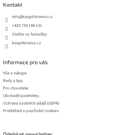
a
Kontakt
t
info
@
koupit-krmivo.cz
í
+420 730 166 131
Staňte se fanoušky
koupitkrmivo.cz
Informace pro vás
Vše o nákupu
Rady a tipy
Pro chovatele
Obchodní podmínky
Ochrana osobních údajů (GDPR)
Prohlášení o používání cookies
Odebírat newsletter