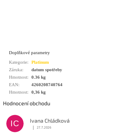
Doplňkové parametry
Kategorie
:
Platinum
Záruka
:
datum spotřeby
Hmotnost
:
0.36 kg
EAN
:
4260208740764
Hmotnost
:
0,36 kg
Hodnocení obchodu
Ivana Chládková
IC
|
27.7.2026
Hodnocení obchodu je 5 z 5 hvězdiček.