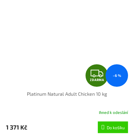
Z
–6 %
ZDARMA
D
Platinum Natural Adult Chicken 10 kg
A
R
Ihned k odeslání
M
1 371 Kč
Do košíku