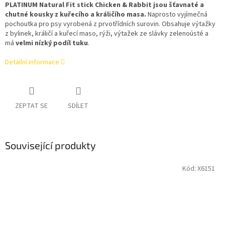
PLATINUM Natural Fit stick Chicken & Rabbit jsou šťavnaté a
chutné kousky z kuřecího a králičího masa.
Naprosto vyjímečná
pochoutka pro psy vyrobená z prvotřídních surovin. Obsahuje výtažky
z bylinek, králičí a kuřecí maso, rýži, výtažek ze slávky zelenoústé a
má
velmi nízký podíl tuku
.
Detailní informace
ZEPTAT SE
SDÍLET
Související produkty
Kód:
X6151