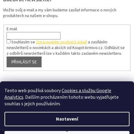
Vložte svůj e-mail a my vám budeme zasílat informace o nových
produktech na našem e-shopu.
E-mail
Souhlasím se
Zpracováním osobních údajů
a zasíláním
newsletterů o novinkách a akcích od Koupit-krmivo.cz.
Odhlásit se
z odběrů newsletterů lze v každém takto zaslaném newsletteru.
PŘIHLÁSIT SE
Pelíšky pro psy
Tento web používá soubory
Cookies a službu Google
Analytics
. Dalším procházením tohoto webu vyjadřujete
souhlas s jejich používáním.
Vytvořil Shoptet
Nastavení
Copyright 2026
koupit-krmivo.cz
. Všechna práva vyhrazena.