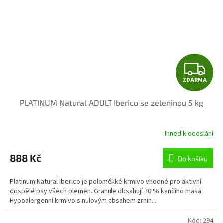
Z
ZDARMA
D
PLATINUM Natural ADULT Iberico se zeleninou 5 kg
A
R
Ihned k odeslání
M
888 Kč
Do košíku
A
Platinum Natural Iberico je poloměkké krmivo vhodné pro aktivní
dospělé psy všech plemen. Granule obsahují 70 % kančího masa.
Hypoalergenní krmivo s nulovým obsahem zrnin...
Kód:
294