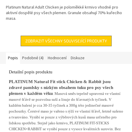
A
Platinum Natural Adult Chicken je poloměkké krmivo vhodné pro
aktivní dospělé psy všech plemen. Granule obsahují 70% kuřecího
masa.
ZOBRAZIT VŠECHNY SOUVISEJÍCÍ PRODUKTY
Popis
Podobné (4)
Hodnocení
Diskuze
Detailní popis produktu
PLATINUM Natural Fit stick Chicken & Rabbit jsou
z
dravé pamlsky s nízkým obsahem tuku pro psy všech
plemen v každém věku
. Masová směs tepelně upravená ve vlastní
masové šťávě se pozvolna suší a lisuje do šťavnatých tyčinek. V
každém balení je cca 30-35 tyčinek a 300g této jedinečné masové
pochoutky. Čerstvé maso je vařeno s rýží ve vlastní šťávě, šetrně sušeno
a tvarováno. Vyrábí se pouze z výběrových kusů masa určeného pro
lidskou spotřebu. Stejně jako krmivo, PLATINUM FIT-STICKS
CHICKEN+RABBIT se vyrábí pouze z vysoce kvalitních surovin. Bez