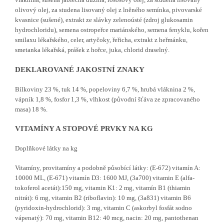
olivový olej, za studena lisovaný olej z lněného semínka, pivovarské
kvasnice (sušené), extrakt ze slávky zelenoústé (zdroj glukosamin
hydrochloridu), semena ostropeřce mariánského, semena fenyklu, kořen
smilaxu lékařského, celer, artyčoky, řeřicha, extrakt z heřmánku,
smetanka lékařská, prášek z hořce, juka, chlorid draselný.
DEKLAROVANÉ JAKOSTNÍ ZNAKY
Bílkoviny 23 %, tuk 14 %, popeloviny 6,7 %, hrubá vláknina 2 %,
vápník 1,8 %, fosfor 1,3 %, vlhkost (původní šťáva ze zpracovaného
masa) 18 %.
VITAMÍNY A STOPOVÉ PRVKY NA KG
Doplňkové látky na kg
Vitamíny, provitamíny a podobně působící látky: (E-672) vitamín A:
10000 ML, (E-671) vitamín D3: 1600 MJ, (3a700) vitamin E (alfa-
tokoferol acetát):150 mg, vitamin K1: 2 mg, vitamín B1 (thiamin
nitrát): 6 mg, vitamin B2 (riboflavin): 10 mg, (3a831) vitamin B6
(pyridoxin-hydrochlorid): 3 mg, vitamin C (askorbyl fosfát sodno
vápenatý): 70 mg, vitamin B12: 40 mcg, nacin: 20 mg, pantothenan