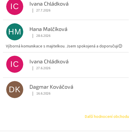
Ivana Chládková
IC
|
27.7.2026
Hodnocení obchodu je 5 z 5 hvězdiček.
Hana Malčíková
HM
|
28.6.2026
Hodnocení obchodu je 5 z 5 hvězdiček.
Výborná komunikace s majitelkou. Jsem spokojená a doporučuji😊
Ivana Chládková
IC
|
27.6.2026
Hodnocení obchodu je 5 z 5 hvězdiček.
Dagmar Kováčová
DK
|
16.6.2026
Hodnocení obchodu je 5 z 5 hvězdiček.
Další hodnocení obchodu