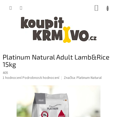
Přejít
NÁKUP
na
obsah
KOŠÍK
Platinum Natural Adult Lamb&Rice
15kg
405
Průměrné
1 hodnocení
Podrobnosti hodnocení
Značka:
Platinum Natural
hodnocení
produktu
je
5,0
z
5
hvězdiček.