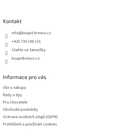
Z
á
p
a
Kontakt
t
info
@
koupit-krmivo.cz
í
+420 730 166 131
Staňte se fanoušky
koupitkrmivo.cz
Informace pro vás
Vše o nákupu
Rady a tipy
Pro chovatele
Obchodní podmínky
Ochrana osobních údajů (GDPR)
Prohlášení o používání cookies