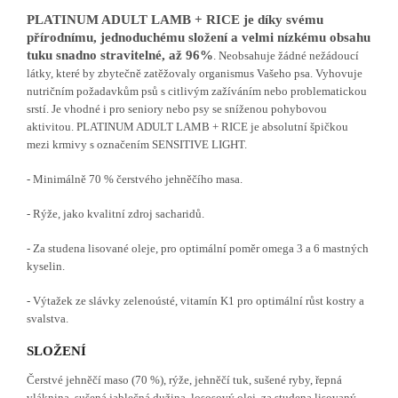
PLATINUM ADULT LAMB + RICE je díky svému
přírodnímu, jednoduchému složení a velmi nízkému obsahu
tuku snadno stravitelné, až 96%
. Neobsahuje žádné nežádoucí
látky, které by zbytečně zatěžovaly organismus Vašeho psa. Vyhovuje
nutričním požadavkům psů s citlivým zažíváním nebo problematickou
srstí. Je vhodné i pro seniory nebo psy se sníženou pohybovou
aktivitou. PLATINUM ADULT LAMB + RICE je absolutní špičkou
mezi krmivy s označením SENSITIVE LIGHT.
- Minimálně 70 % čerstvého jehněčího masa.
- Rýže, jako kvalitní zdroj sacharidů.
- Za studena lisované oleje, pro optimální poměr omega 3 a 6 mastných
kyselin.
- Výtažek ze slávky zelenoústé, vitamín K1 pro optimální růst kostry a
svalstva.
SLOŽENÍ
Čerstvé jehněčí maso (70 %), rýže, jehněčí tuk, sušené ryby, řepná
vláknina, sušená jablečná dužina, lososový olej, za studena lisovaný