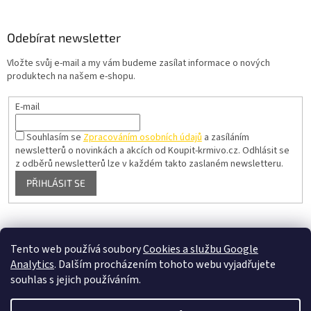
Odebírat newsletter
Vložte svůj e-mail a my vám budeme zasílat informace o nových
produktech na našem e-shopu.
E-mail
Souhlasím se
Zpracováním osobních údajů
a zasíláním
newsletterů o novinkách a akcích od Koupit-krmivo.cz.
Odhlásit se
z odběrů newsletterů lze v každém takto zaslaném newsletteru.
PŘIHLÁSIT SE
Pelíšky pro psy
Tento web používá soubory
Cookies a službu Google
Analytics
. Dalším procházením tohoto webu vyjadřujete
souhlas s jejich používáním.
Vytvořil Shoptet