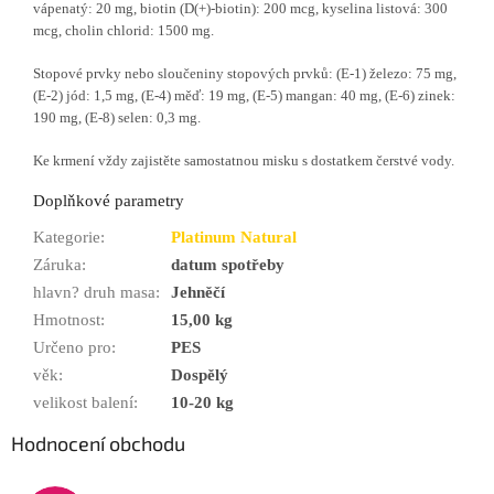
vápenatý: 20 mg, biotin (D(+)-biotin): 200 mcg, kyselina listová: 300
mcg, cholin chlorid: 1500 mg.
Stopové prvky nebo sloučeniny stopových prvků: (E-1) železo: 75 mg,
(E-2) jód: 1,5 mg, (E-4) měď: 19 mg, (E-5) mangan: 40 mg, (E-6) zinek:
190 mg, (E-8) selen: 0,3 mg.
Ke krmení vždy zajistěte samostatnou misku s dostatkem čerstvé vody.
Doplňkové parametry
Kategorie
:
Platinum Natural
Záruka
:
datum spotřeby
hlavn? druh masa
:
Jehněčí
Hmotnost
:
15,00 kg
Určeno pro
:
PES
věk
:
Dospělý
velikost balení
:
10-20 kg
Hodnocení obchodu