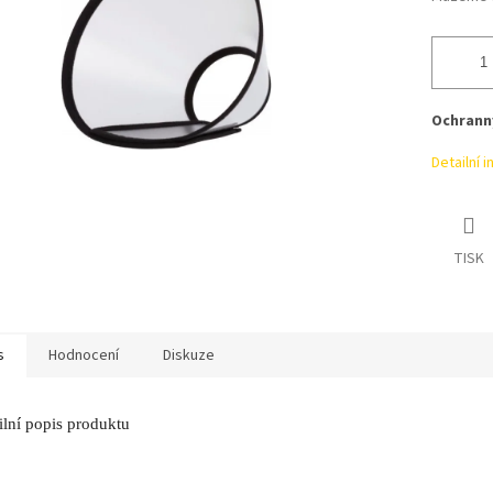
Ochranný
Detailní 
TISK
s
Hodnocení
Diskuze
ilní popis produktu