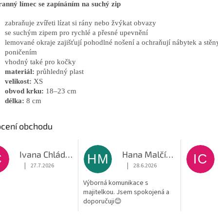
anný límec se zapínáním na suchý zip
zabraňuje zvířeti lízat si rány nebo žvýkat obvazy
se suchým zipem pro rychlé a přesné upevnění
lemované okraje zajišťují pohodlné nošení a ochraňují nábytek a stěn
poničením
vhodný také pro kočky
materiál:
průhledný plast
velikost:
XS
obvod krku:
18–23 cm
délka:
8 cm
cení obchodu
Ivana Chládková
Hana Malčíková
C
HM
IC
|
|
27.7.2026
28.6.2026
Hodnocení obchodu je 5 z 5 hvězdiček.
Hodnocení obchodu je 5 z 5 hvěz
Výborná komunikace s
majitelkou. Jsem spokojená a
doporučuji😊