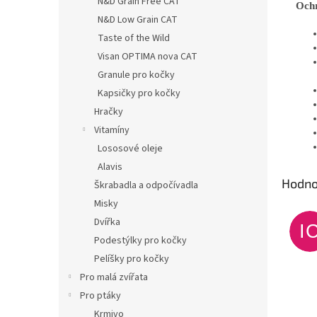
N&D Grain Free CAT
Ochr
N&D Low Grain CAT
Taste of the Wild
Visan OPTIMA nova CAT
Granule pro kočky
Kapsičky pro kočky
Hračky
Vitamíny
Lososové oleje
Alavis
Hodno
Škrabadla a odpočívadla
Misky
Dvířka
I
Podestýlky pro kočky
Pelíšky pro kočky
Pro malá zvířata
Pro ptáky
Krmivo