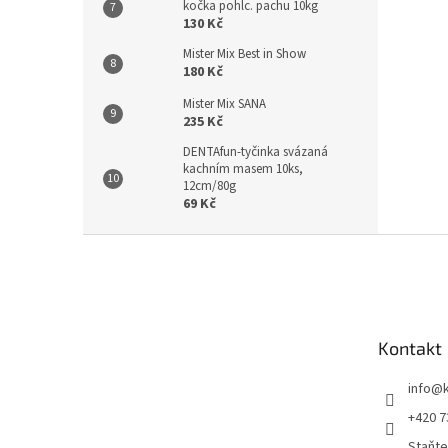
kočka pohlc. pachu 10kg
130 Kč
Mister Mix Best in Show
180 Kč
Mister Mix SANA
235 Kč
DENTAfun-tyčinka svázaná
kachním masem 10ks,
12cm/80g
69 Kč
Z
á
p
a
t
Kontakt
í
info
@
+420 7
Staňte