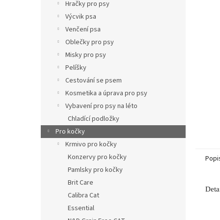
p
Hračky pro psy
a
Výcvik psa
n
Venčení psa
e
Oblečky pro psy
l
Misky pro psy
Pelíšky
Cestování se psem
Kosmetika a úprava pro psy
Vybavení pro psy na léto
Chladící podložky
Pro kočky
Krmivo pro kočky
Konzervy pro kočky
Popi
Pamlsky pro kočky
Brit Care
Deta
Calibra Cat
Essential