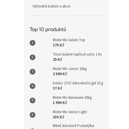
Výhodná balení a akce
Top 10 produktů
Mister Mix Salute Top
175 Kč
Trixie Sušené vepřové ucho 1 Ks
25 Kč
Mister Mix Junior 25kg
2 590 Kč
Entero ZOO detoxikační gel 10 g
37 Kč
Mister Mix Benessere 25kg
1 990 Kč
Mister Mix Senior Light
235 Kč
Mikeš Standard Podestýlka