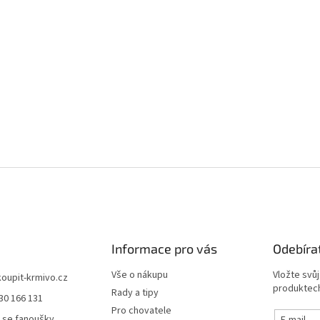
Informace pro vás
Odebíra
Vše o nákupu
Vložte svů
koupit-krmivo.cz
produktech
Rady a tipy
30 166 131
Pro chovatele
 se fanoušky
E-mail