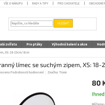
VŠE O NÁKUPU
RADY A TIPY
PRO CHOVATELE
OBCHODNÍ 
HLEDAT
alá zvířata
Pro ptáky
Výhodná balení a akce
Hodn
em, XS: 18-23cm/ 8cm
ranný límec se suchým zipem, XS: 18
né
noceno
Podrobnosti hodnocení
Značka:
Trixie
ní
80 
u
Měrná
Ihned
cena:
ek.
Můžeme d