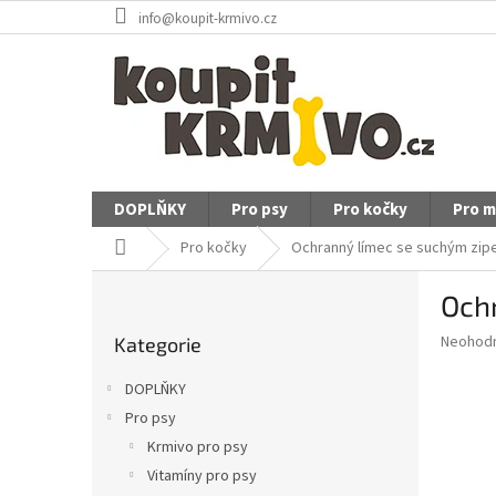
Přejít
info@koupit-krmivo.cz
na
obsah
DOPLŇKY
Pro psy
Pro kočky
Pro m
Domů
Pro kočky
Ochranný límec se suchým zip
P
Och
o
Přeskočit
s
Průměr
Neohod
Kategorie
kategorie
t
hodnoce
r
produkt
DOPLŇKY
a
je
Pro psy
0,0
n
z
Krmivo pro psy
n
5
í
Vitamíny pro psy
hvězdič