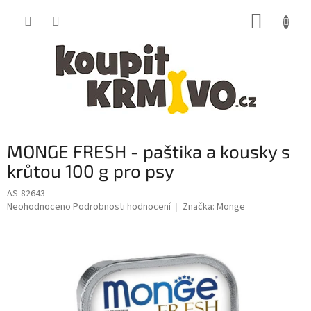
Přejít
NÁKUP
na
obsah
KOŠÍK
MONGE FRESH - paštika a kousky s
krůtou 100 g pro psy
AS-82643
Průměrné
Neohodnoceno
Podrobnosti hodnocení
Značka:
Monge
hodnocení
produktu
je
0,0
z
5
hvězdiček.