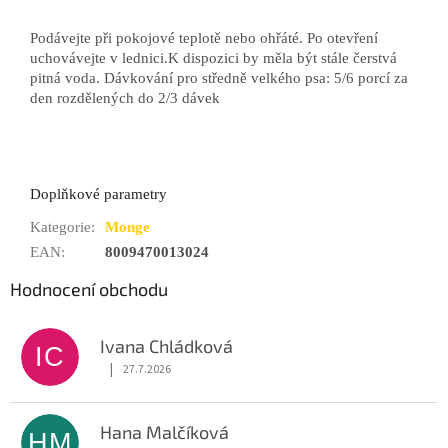
Podávejte při pokojové teplotě nebo ohřáté. Po otevření
uchovávejte v lednici.K dispozici by měla být stále čerstvá
pitná voda. Dávkování pro středně velkého psa: 5/6 porcí za
den rozdělených do 2/3 dávek
Doplňkové parametry
Kategorie
:
Monge
EAN
:
8009470013024
Hodnocení obchodu
Ivana Chládková
IC
|
27.7.2026
Hodnocení obchodu je 5 z 5 hvězdiček.
Hana Malčíková
HM