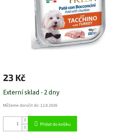
23 Kč
Měrná
Externí sklad - 2 dny
cena:
Můžeme doručit do:
12.8.2026
Přidat do košíku