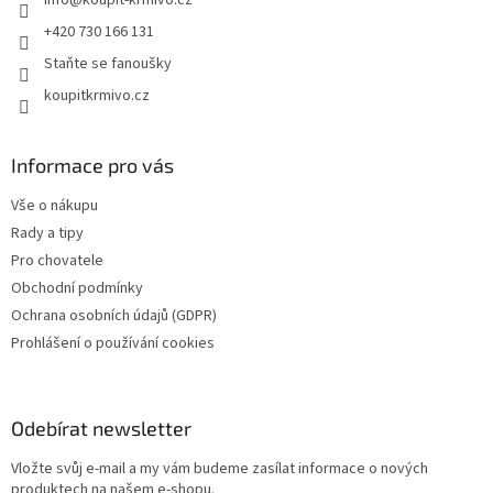
í
+420 730 166 131
Staňte se fanoušky
koupitkrmivo.cz
Informace pro vás
Vše o nákupu
Rady a tipy
Pro chovatele
Obchodní podmínky
Ochrana osobních údajů (GDPR)
Prohlášení o používání cookies
Odebírat newsletter
Vložte svůj e-mail a my vám budeme zasílat informace o nových
produktech na našem e-shopu.