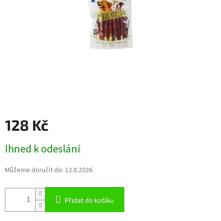
128 Kč
Měrná
Ihned k odeslání
cena:
Můžeme doručit do:
12.8.2026
Přidat do košíku