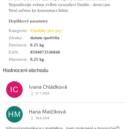
Nepodávejte svému zvířeti vysoušecí činidlo - desiccant.
Není určeno ke konzumaci lidmi.
Doplňkové parametry
Kategorie
:
Pamlsky pro psy
Záruka
:
datum spotřeby
Hmotnost
:
0.25 kg
EAN
:
8594073536846
Hmotnost
:
0,25 kg
Hodnocení obchodu
Ivana Chládková
IC
|
27.7.2026
Hodnocení obchodu je 5 z 5 hvězdiček.
Hana Malčíková
HM
|
28.6.2026
Hodnocení obchodu je 5 z 5 hvězdiček.
Výborná komunikace s majitelkou. Jsem spokojená a doporučuji😊