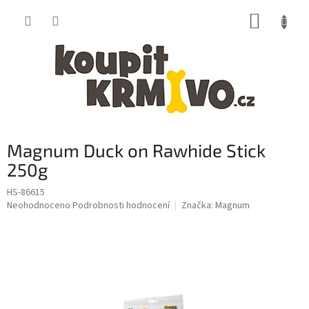
Přejít
NÁKUP
na
obsah
KOŠÍK
Magnum Duck on Rawhide Stick
250g
HS-86615
Průměrné
Neohodnoceno
Podrobnosti hodnocení
Značka:
Magnum
hodnocení
produktu
je
0,0
z
5
hvězdiček.