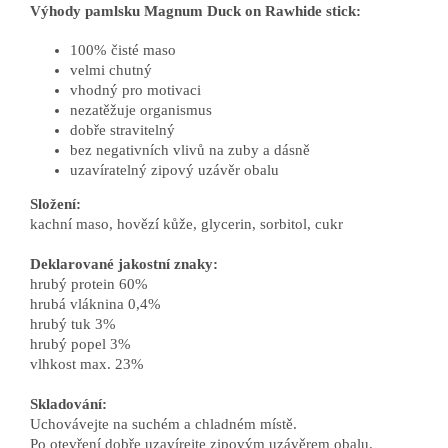
Výhody pamlsku Magnum Duck on Rawhide stick:
100% čisté maso
velmi chutný
vhodný pro motivaci
nezatěžuje organismus
dobře stravitelný
bez negativních vlivů na zuby a dásně
uzavíratelný zipový uzávěr obalu
Složení:
kachní maso, hovězí kůže, glycerin, sorbitol, cukr
Deklarované jakostní znaky:
hrubý protein 60%
hrubá vláknina 0,4%
hrubý tuk 3%
hrubý popel 3%
vlhkost max. 23%
Skladování:
Uchovávejte na suchém a chladném místě.
Po otevření dobře uzavírejte zipovým uzávěrem obalu.