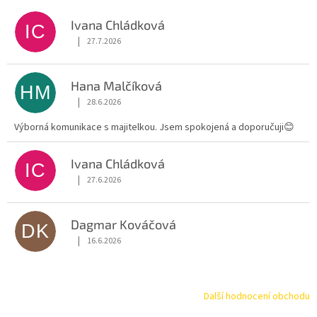
Ivana Chládková
IC
|
27.7.2026
Hodnocení obchodu je 5 z 5 hvězdiček.
Hana Malčíková
HM
|
28.6.2026
Hodnocení obchodu je 5 z 5 hvězdiček.
Výborná komunikace s majitelkou. Jsem spokojená a doporučuji😊
Ivana Chládková
IC
|
27.6.2026
Hodnocení obchodu je 5 z 5 hvězdiček.
Dagmar Kováčová
DK
|
16.6.2026
Hodnocení obchodu je 5 z 5 hvězdiček.
Další hodnocení obchodu