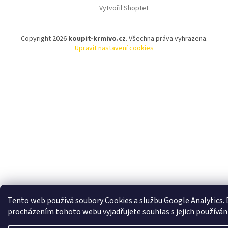
Vytvořil Shoptet
Copyright 2026
koupit-krmivo.cz
. Všechna práva vyhrazena.
Upravit nastavení cookies
Tento web používá soubory
Cookies a službu Google Analytics
.
procházením tohoto webu vyjadřujete souhlas s jejich používán