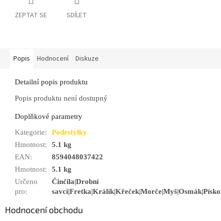
ZEPTAT SE
SDÍLET
Popis
Hodnocení
Diskuze
Detailní popis produktu
Popis produktu není dostupný
Doplňkové parametry
Kategorie
:
Podestýlky
Hmotnost
:
5.1 kg
EAN
:
8594048037422
Hmotnost
:
5.1 kg
Určeno
Činčila|Drobní
pro
:
savci|Fretka|Králík|Křeček|Morče|Myš|Osmák|Písko
Hodnocení obchodu