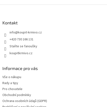
Z
á
p
a
Kontakt
t
info
@
koupit-krmivo.cz
í
+420 730 166 131
Staňte se fanoušky
koupitkrmivo.cz
Informace pro vás
Vše o nákupu
Rady a tipy
Pro chovatele
Obchodní podmínky
Ochrana osobních údajů (GDPR)