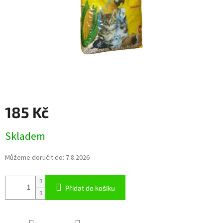
185 Kč
Měrná
Skladem
cena:
Můžeme doručit do:
7.8.2026
Přidat do košíku