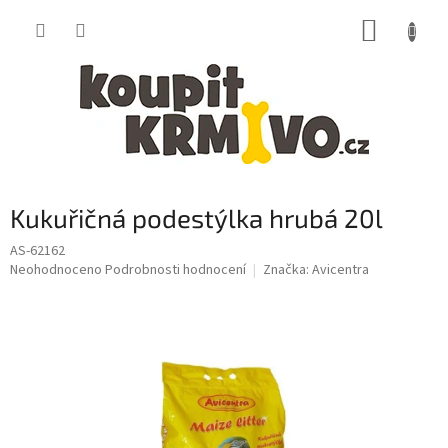
Přejít
NÁKUP
na
obsah
KOŠÍK
Kukuřičná podestýlka hrubá 20l
AS-62162
Průměrné
Neohodnoceno
Podrobnosti hodnocení
Značka:
Avicentra
hodnocení
produktu
je
0,0
z
5
hvězdiček.