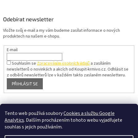
Odebírat newsletter
Vložte svůj e-mail a my vám budeme zasílat informace o nových
produktech na našem e-shopu.
E-mail
Souhlasím se
Zpracováním osobních údajů
a zasíláním
newsletterů o novinkách a akcích od Koupit-krmivo.cz.
Odhlásit se
z odběrů newsletterů lze v každém takto zaslaném newsletteru.
PŘIHLÁSIT SE
Pelíšky pro psy
Tento web používá soubory
Cookies a službu Google
Analytics
. Dalším procházením tohoto webu vyjadřujete
souhlas s jejich používáním.