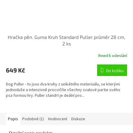
Hračka pěn. Guma Kruh Standard Puller průměr 28 cm,
2 ks
Ihned k odeslání
Průměrné
hodnocení
produktu
649 Kč
Do košíku
je
5,0
Dog Puller - to jsou dva kruhy z unikátního materiuálu, se kterými
z
jednoduše a intenzivně procvičíte všechny svalové partie svého
5
psa formou hry. Puller standrt je deální pro...
hvězdiček.
Popis
Podobné (1)
Hodnocení
Diskuze