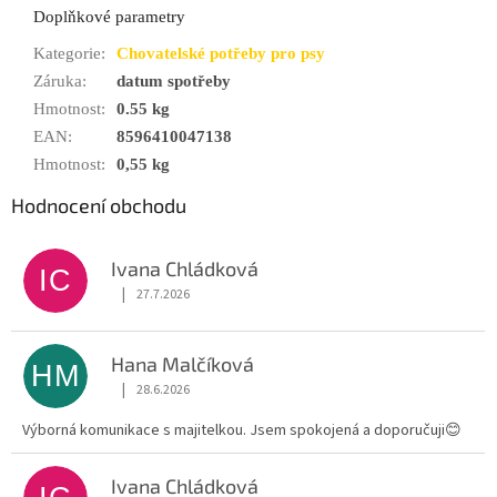
Doplňkové parametry
Kategorie
:
Chovatelské potřeby pro psy
Záruka
:
datum spotřeby
Hmotnost
:
0.55 kg
EAN
:
8596410047138
Hmotnost
:
0,55 kg
Hodnocení obchodu
Ivana Chládková
IC
|
27.7.2026
Hodnocení obchodu je 5 z 5 hvězdiček.
Hana Malčíková
HM
|
28.6.2026
Hodnocení obchodu je 5 z 5 hvězdiček.
Výborná komunikace s majitelkou. Jsem spokojená a doporučuji😊
Ivana Chládková