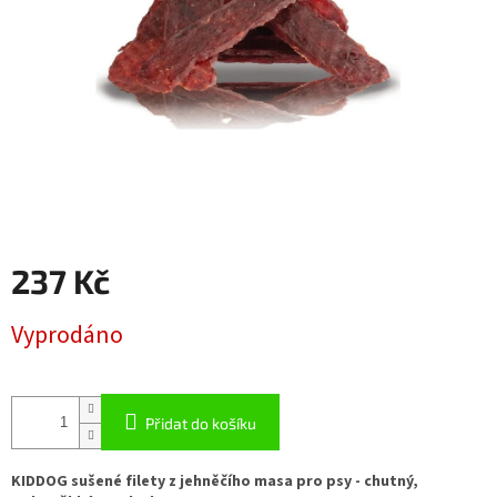
237 Kč
Měrná
Vyprodáno
cena:
Přidat do košíku
KIDDOG sušené filety z jehněčího masa pro psy - chutný,