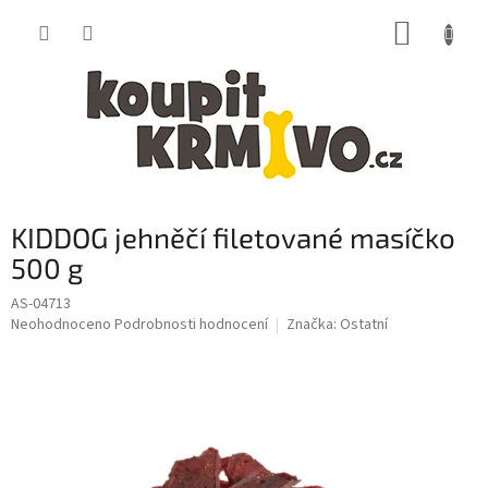
Přejít
NÁKUP
na
obsah
KOŠÍK
KIDDOG jehněčí filetované masíčko
500 g
AS-04713
Průměrné
Neohodnoceno
Podrobnosti hodnocení
Značka:
Ostatní
hodnocení
produktu
je
0,0
z
5
hvězdiček.