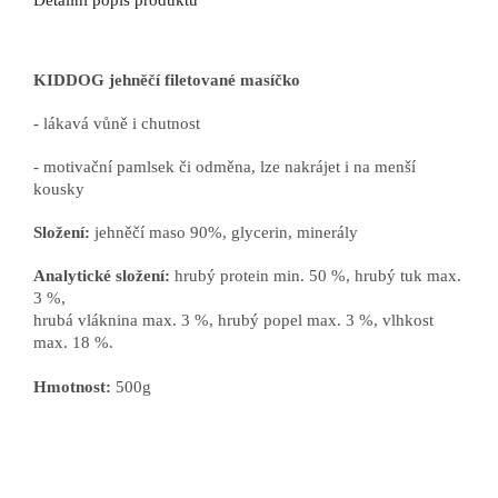
Detailní popis produktu
KIDDOG jehněčí filetované masíčko
- lákavá vůně i chutnost
- motivační pamlsek či odměna, lze nakrájet i na menší
kousky
Složení:
jehněčí maso 90%, glycerin, minerály
Analytické složení:
hrubý protein min. 50 %, hrubý tuk max.
3 %,
hrubá vláknina max. 3 %, hrubý popel max. 3 %, vlhkost
max. 18 %.
Hmotnost:
500g