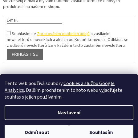
Vložte svůj e-mail a my vám budeme zasílat informace o nových
produktech na našem e-shopu.
E-mail
Souhlasím se
Zpracováním osobních údajů
a zasíláním
newsletterů o novinkách a akcích od Koupit-krmivo.cz.
Odhlásit se
z odběrů newsletterů lze v každém takto zaslaném newsletteru.
PŘIHLÁSIT SE
Pelíšky pro psy
Tento web používá soubory
Cookies a službu Google
Analytics
. Dalším procházením tohoto webu vyjadřujete
souhlas s jejich používáním.
Vytvořil Shoptet
Nastavení
Copyright 2026
koupit-krmivo.cz
. Všechna práva vyhrazena.
Omlouvame se, v terminu 20-27.7 nefunguje zavaznych zdravotnich
Odmítnout
Souhlasím
Upravit nastavení cookies
duvodu zakaznicka linka. Budeme vas kontaktovat 28.7