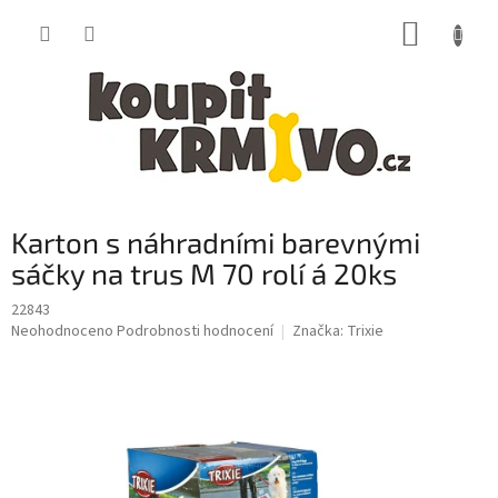
Přejít
NÁKUP
na
obsah
KOŠÍK
Karton s náhradními barevnými
sáčky na trus M 70 rolí á 20ks
22843
Průměrné
Neohodnoceno
Podrobnosti hodnocení
Značka:
Trixie
hodnocení
produktu
je
0,0
z
5
hvězdiček.