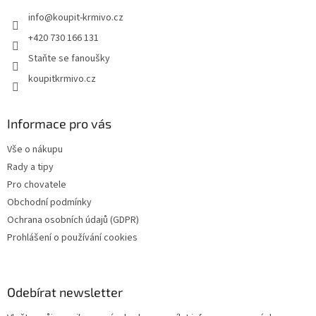
t
info
@
koupit-krmivo.cz
í
+420 730 166 131
Staňte se fanoušky
koupitkrmivo.cz
Informace pro vás
Vše o nákupu
Rady a tipy
Pro chovatele
Obchodní podmínky
Ochrana osobních údajů (GDPR)
Prohlášení o používání cookies
Odebírat newsletter