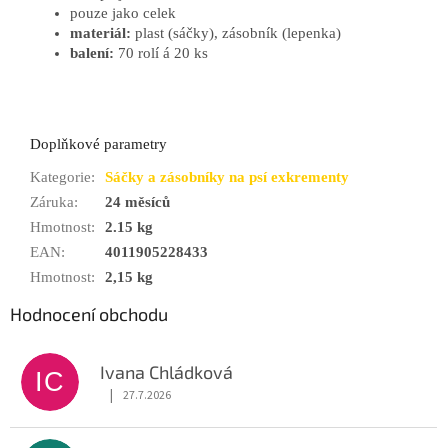
pouze jako celek
materiál:
plast (sáčky), zásobník (lepenka)
balení:
70 rolí á 20 ks
Doplňkové parametry
Kategorie
:
Sáčky a zásobníky na psí exkrementy
Záruka
:
24 měsíců
Hmotnost
:
2.15 kg
EAN
:
4011905228433
Hmotnost
:
2,15 kg
Hodnocení obchodu
Ivana Chládková
IC
|
27.7.2026
Hodnocení obchodu je 5 z 5 hvězdiček.