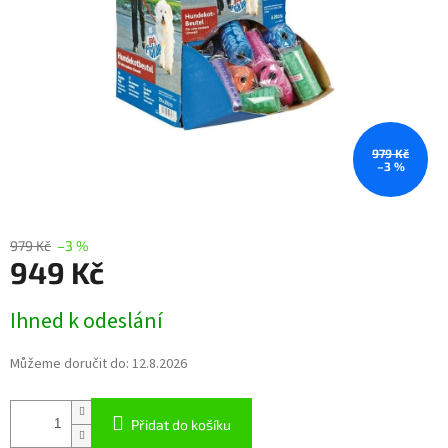
979 Kč
–3 %
979 Kč
–3 %
949 Kč
Měrná
Ihned k odeslání
cena:
Můžeme doručit do:
12.8.2026
Přidat do košíku