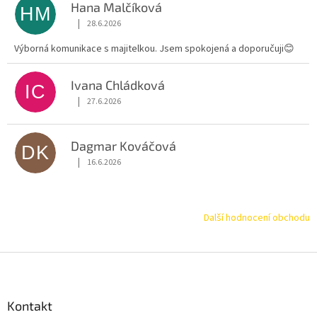
Hana Malčíková
HM
|
28.6.2026
Hodnocení obchodu je 5 z 5 hvězdiček.
Výborná komunikace s majitelkou. Jsem spokojená a doporučuji😊
Ivana Chládková
IC
|
27.6.2026
Hodnocení obchodu je 5 z 5 hvězdiček.
Dagmar Kováčová
DK
|
16.6.2026
Hodnocení obchodu je 5 z 5 hvězdiček.
Další hodnocení obchodu
Z
á
p
a
Kontakt