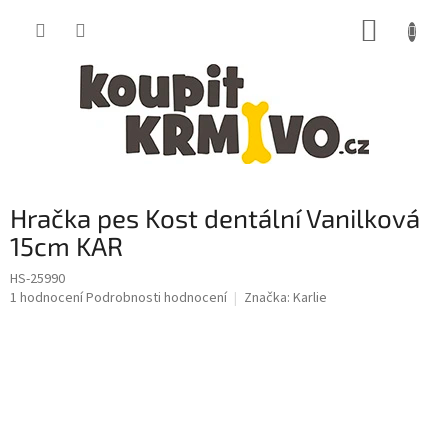
Přejít
NÁKUP
na
obsah
KOŠÍK
Hračka pes Kost dentální Vanilková
15cm KAR
HS-25990
Průměrné
1 hodnocení
Podrobnosti hodnocení
Značka:
Karlie
hodnocení
produktu
je
1,0
z
5
hvězdiček.