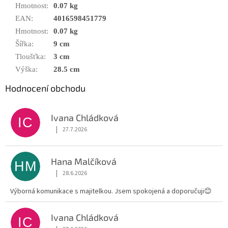
Hmotnost
:
0.07 kg
EAN
:
4016598451779
Hmotnost
:
0.07 kg
Šířka
:
9 cm
Tloušťka
:
3 cm
Výška
:
28.5 cm
Hodnocení obchodu
Ivana Chládková
IC
|
27.7.2026
Hodnocení obchodu je 5 z 5 hvězdiček.
Hana Malčíková
HM
|
28.6.2026
Hodnocení obchodu je 5 z 5 hvězdiček.
Výborná komunikace s majitelkou. Jsem spokojená a doporučuji😊
Ivana Chládková
IC