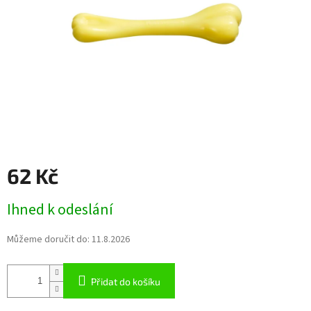
62 Kč
Měrná
Ihned k odeslání
cena:
Můžeme doručit do:
11.8.2026
Přidat do košíku