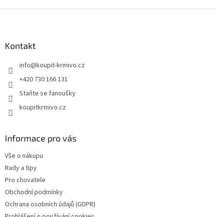
Z
á
p
a
Kontakt
t
info
@
koupit-krmivo.cz
í
+420 730 166 131
Staňte se fanoušky
koupitkrmivo.cz
Informace pro vás
Vše o nákupu
Rady a tipy
Pro chovatele
Obchodní podmínky
Ochrana osobních údajů (GDPR)
Prohlášení o používání cookies