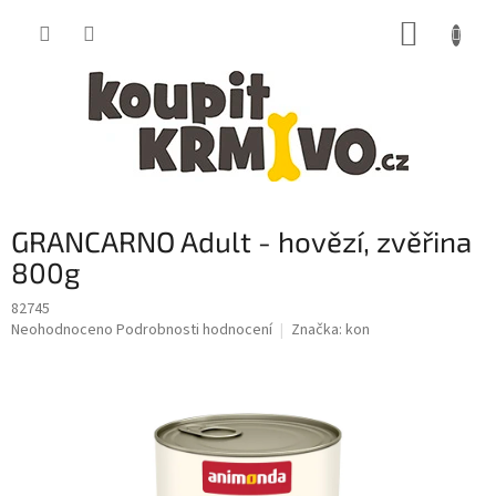
Přejít
NÁKUP
na
obsah
KOŠÍK
GRANCARNO Adult - hovězí, zvěřina
800g
82745
Průměrné
Neohodnoceno
Podrobnosti hodnocení
Značka:
kon
hodnocení
produktu
je
0,0
z
5
hvězdiček.