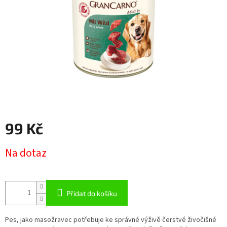
99 Kč
Měrná
Na dotaz
cena:
Přidat do košíku
Pes, jako masožravec potřebuje ke správné výživě čerstvé živočišné