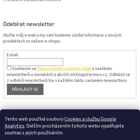
Odebírat newsletter
Vložte svůj e-mail a my vám budeme zasílat informace o nových
produktech na našem e-shopu.
E-mail
Souhlasím se
Zpracováním osobních údajů
a zasíláním
newsletterů o novinkách a akcích od Koupit-krmivo.cz.
Odhlásit se
z odběrů newsletterů lze v každém takto zaslaném newsletteru.
PŘIHLÁSIT SE
Pelíšky pro psy
Tento web používá soubory
Cookies a službu Google
Analytics
. Dalším procházením tohoto webu vyjadřujete
souhlas s jejich používáním.