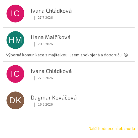
Ivana Chládková
IC
|
27.7.2026
Hodnocení obchodu je 5 z 5 hvězdiček.
Hana Malčíková
HM
|
28.6.2026
Hodnocení obchodu je 5 z 5 hvězdiček.
Výborná komunikace s majitelkou. Jsem spokojená a doporučuji😊
Ivana Chládková
IC
|
27.6.2026
Hodnocení obchodu je 5 z 5 hvězdiček.
Dagmar Kováčová
DK
|
16.6.2026
Hodnocení obchodu je 5 z 5 hvězdiček.
Další hodnocení obchodu