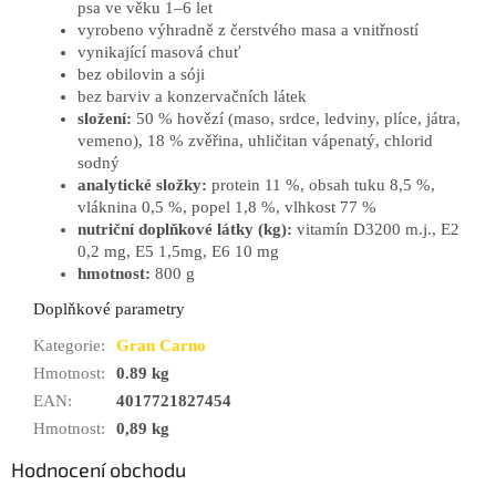
psa ve věku 1
–
6 let
vyrobeno výhradně z čerstvého masa a vnitřností
vynikající masová chuť
bez obilovin a sóji
bez barviv a konzervačních látek
složení:
50 % hovězí (maso, srdce, ledviny, plíce, játra,
vemeno), 18 % zvěřina, uhličitan vápenatý, chlorid
sodný
analytické složky:
protein 11 %, obsah tuku 8,5 %,
vláknina 0,5 %, popel 1,8 %, vlhkost 77 %
nutriční doplňkové látky (kg):
vitamín D3200 m.j., E2
0,2 mg, E5 1,5mg, E6 10 mg
hmotnost:
800 g
Doplňkové parametry
Kategorie
:
Gran Carno
Hmotnost
:
0.89 kg
EAN
:
4017721827454
Hmotnost
:
0,89 kg
Hodnocení obchodu