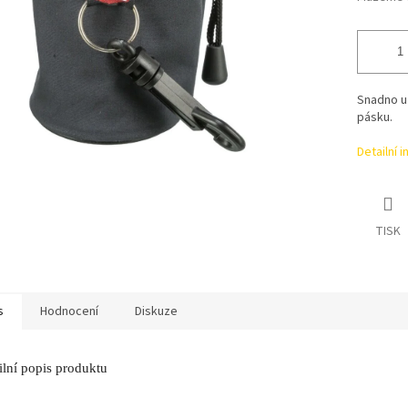
Snadno uz
pásku.
Detailní 
TISK
s
Hodnocení
Diskuze
ilní popis produktu