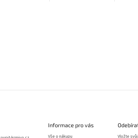
Informace pro vás
Odebíra
Vše o nákupu
Vložte svů
koupit-krmivo.cz