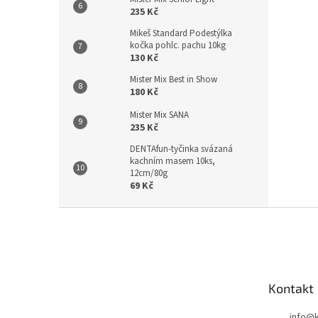
235 Kč
Mikeš Standard Podestýlka
kočka pohlc. pachu 10kg
130 Kč
Mister Mix Best in Show
180 Kč
Mister Mix SANA
235 Kč
DENTAfun-tyčinka svázaná
kachním masem 10ks,
12cm/80g
69 Kč
Z
á
p
a
t
Kontakt
í
info
@