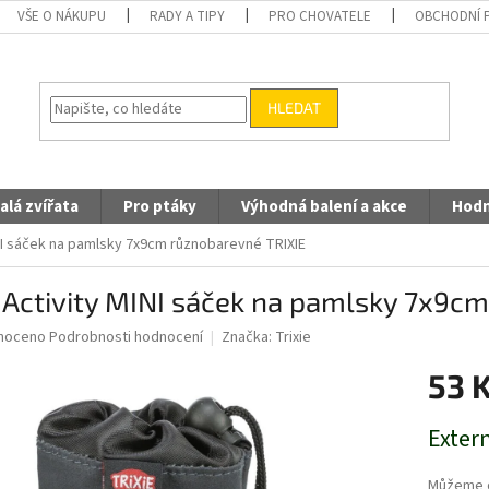
VŠE O NÁKUPU
RADY A TIPY
PRO CHOVATELE
OBCHODNÍ 
HLEDAT
alá zvířata
Pro ptáky
Výhodná balení a akce
Hodn
NI sáček na pamlsky 7x9cm různobarevné TRIXIE
Activity MINI sáček na pamlsky 7x9c
né
noceno
Podrobnosti hodnocení
Značka:
Trixie
ní
53 
u
Měrná
Extern
cena:
ek.
Můžeme d