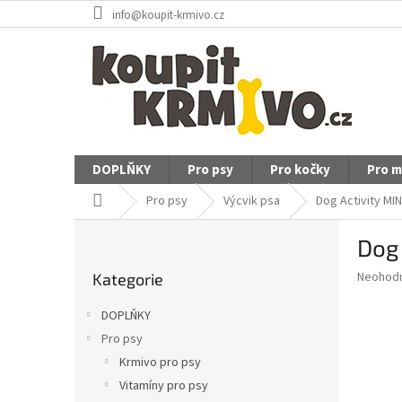
Přejít
info@koupit-krmivo.cz
na
obsah
DOPLŇKY
Pro psy
Pro kočky
Pro m
Domů
Pro psy
Výcvik psa
Dog Activity MI
P
Dog 
o
Přeskočit
s
Průměr
Neohod
Kategorie
kategorie
t
hodnoce
r
produkt
DOPLŇKY
a
je
Pro psy
0,0
n
z
Krmivo pro psy
n
5
í
Vitamíny pro psy
hvězdič