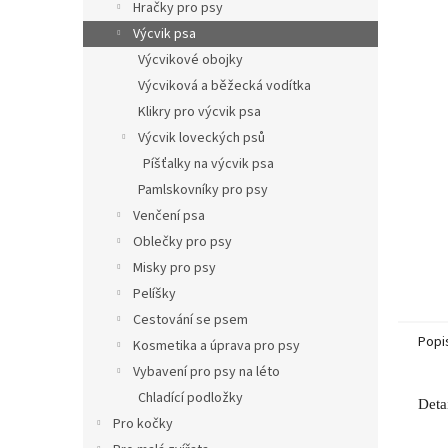
p
Hračky pro psy
a
Výcvik psa
n
Výcvikové obojky
e
Výcviková a běžecká vodítka
l
Klikry pro výcvik psa
Výcvik loveckých psů
Píšťalky na výcvik psa
Pamlskovníky pro psy
Venčení psa
Oblečky pro psy
Misky pro psy
Pelíšky
Cestování se psem
Popi
Kosmetika a úprava pro psy
Vybavení pro psy na léto
Chladící podložky
Deta
Pro kočky