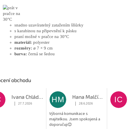
snadno uzavíratelný zatažením šňůrky
s karabinou na připevnění k pásku
praní možné v pračce na 30°C
materiál:
polyester
rozměry:
ø 7 × 9 cm
barva:
černá se šedou
cení obchodu
Ivana Chládková
Hana Malčíková
C
HM
IC
|
|
27.7.2026
28.6.2026
Hodnocení obchodu je 5 z 5 hvězdiček.
Hodnocení obchodu je 5 z 5 hvěz
Výborná komunikace s
majitelkou. Jsem spokojená a
doporučuji😊