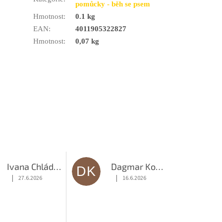
pomůcky - běh se psem
Hmotnost
:
0.1 kg
EAN
:
4011905322827
Hmotnost
:
0,07 kg
Ivana Chládková
Dagmar Kováčová
DK
|
|
27.6.2026
16.6.2026
diček.
Hodnocení obchodu je 5 z 5 hvězdiček.
Hodnocení obchodu je 5 z 5 hvězdiče