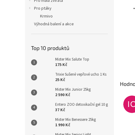
Pro malá zvířata
Pro ptáky
Krmivo
Výhodná balení a akce
Top 10 produktů
Mister Mix Salute Top
175 Kč
Trixie Sušené vepřové ucho 1 Ks
25 Kč
Hodno
Mister Mix Junior 25kg
2 590 Kč
I
Entero ZOO detoxikační gel 10 g
37 Kč
Mister Mix Benessere 25kg
1 990 Kč
Mister Mix Senior Light