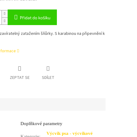
Přidat do košíku
avíratelný zatažením šňůrky. S karabinou na připevnění k
informace
ZEPTAT SE
SDÍLET
Doplňkové parametry
Výcvik psa - výcvikové
Kategorie
: