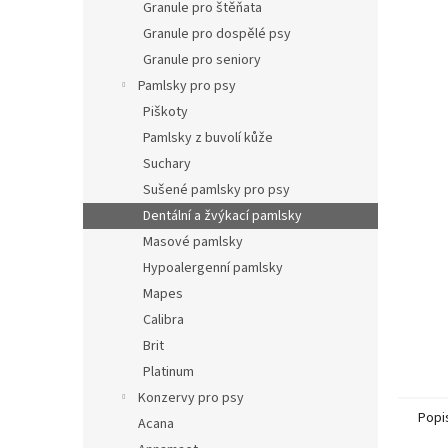
p
Granule pro štěňata
a
Granule pro dospělé psy
n
Granule pro seniory
e
Pamlsky pro psy
l
Piškoty
Pamlsky z buvolí kůže
Suchary
Sušené pamlsky pro psy
Dentální a žvýkací pamlsky
Masové pamlsky
Hypoalergenní pamlsky
Mapes
Calibra
Brit
Platinum
Konzervy pro psy
Popi
Acana