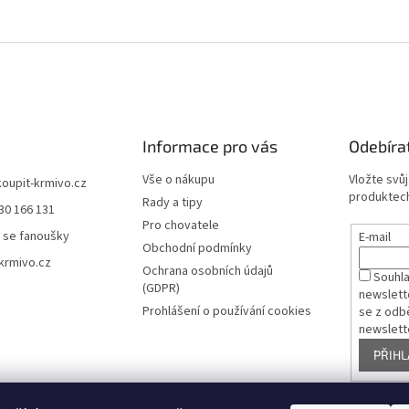
Informace pro vás
Odebíra
Vše o nákupu
Vložte svů
koupit-krmivo.cz
produktech
Rady a tipy
30 166 131
Pro chovatele
 se fanoušky
E-mail
Obchodní podmínky
krmivo.cz
Ochrana osobních údajů
Souhl
(GDPR)
newslett
Prohlášení o používání cookies
se z odb
newslett
PŘIHL