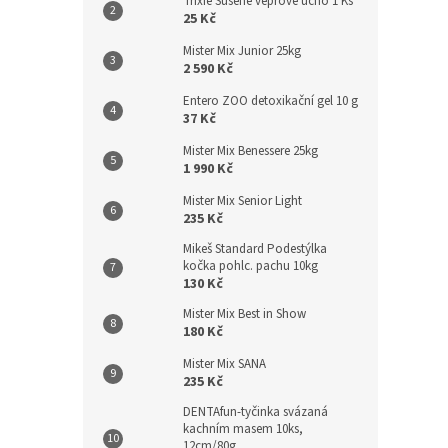
Trixie Sušené vepřové ucho 1 Ks
25 Kč
Mister Mix Junior 25kg
2 590 Kč
Entero ZOO detoxikační gel 10 g
37 Kč
Mister Mix Benessere 25kg
1 990 Kč
Mister Mix Senior Light
235 Kč
Mikeš Standard Podestýlka
kočka pohlc. pachu 10kg
130 Kč
Mister Mix Best in Show
180 Kč
Mister Mix SANA
235 Kč
DENTAfun-tyčinka svázaná
kachním masem 10ks,
12cm/80g