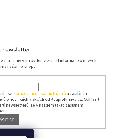
t newsletter
j e-mail a my vám budeme zasílat informace o nových
 na našem e-shopu.
asím se
Zpracováním osobních údajů
a zasíláním
erů o novinkách a akcích od Koupit-krmivo.cz.
Odhlásit
ěrů newsletterů lze v každém takto zaslaném
eru.
ÁSIT SE