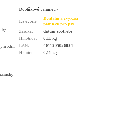
Doplňkové parametry
Dentální a žvýkací
Kategorie
:
pamlsky pro psy
zuby
Záruka
:
datum spotřeby
Hmotnost
:
0.11 kg
EAN
:
4011905026824
 přírodní
Hmotnost
:
0,11 kg
chanicky