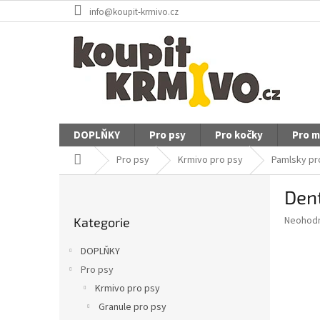
Přejít
info@koupit-krmivo.cz
na
obsah
DOPLŇKY
Pro psy
Pro kočky
Pro m
Domů
Pro psy
Krmivo pro psy
Pamlsky pr
P
Dent
o
Přeskočit
s
Průměr
Neohod
Kategorie
kategorie
t
hodnoce
r
produkt
DOPLŇKY
a
je
Pro psy
0,0
n
z
Krmivo pro psy
n
5
í
Granule pro psy
hvězdič