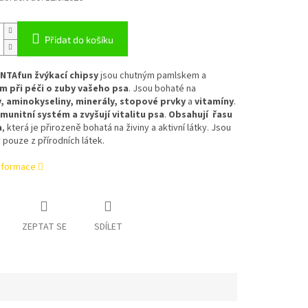
Přidat do košíku
ENTAfun žvýkací chipsy
jsou chutným pamlskem a
 při péči o zuby vašeho psa
. Jsou bohaté na
, aminokyseliny, minerály, stopové prvky
a
vitamíny
.
imunitní systém a zvyšují vitalitu psa
.
Obsahují řasu
a
, která je přirozeně bohatá na živiny a aktivní látky. Jsou
pouze z přírodních látek.
informace
ZEPTAT SE
SDÍLET