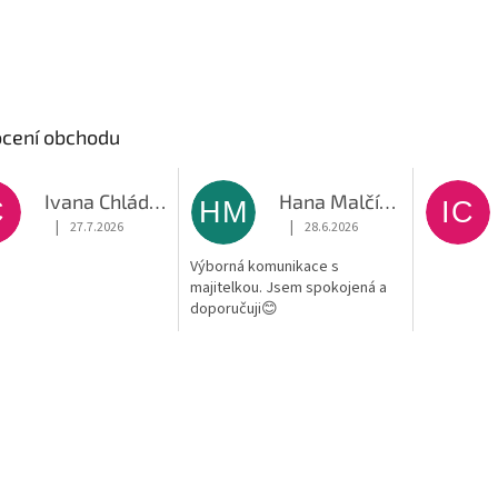
cení obchodu
Ivana Chládková
Hana Malčíková
C
HM
IC
|
|
27.7.2026
28.6.2026
Hodnocení obchodu je 5 z 5 hvězdiček.
Hodnocení obchodu je 5 z 5 hvěz
Výborná komunikace s
majitelkou. Jsem spokojená a
doporučuji😊