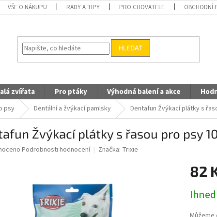
VŠE O NÁKUPU
RADY A TIPY
PRO CHOVATELE
OBCHODNÍ 
HLEDAT
alá zvířata
Pro ptáky
Výhodná balení a akce
Hodn
o psy
Dentální a žvýkací pamlsky
Dentafun Žvýkací plátky s řa
afun Žvýkací plátky s řasou pro psy 1
né
noceno
Podrobnosti hodnocení
Značka:
Trixie
ní
82 
u
Měrná
Ihned
cena:
ek.
Můžeme d