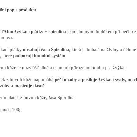
ilní popis produktu
Afun žvýkací plátky + spirulina
jsou chutným doplňkem při péči o 
ho psa.
ýkací plátky
obsahují řasu Spirulina,
která je bohatá na živiny a účinné
y, které
podporují imunitní systém
volí kůže je obzvlášť silná a uspokojí přirozenou touhu psa žvýkat
átek z buvolí kůže napomáhá
péči o zuby a posiluje žvýkací svaly, me
í zuby a masíruje dásně
ení: plátek z buvolí kůže, řasa Spirulina
nost: 100g