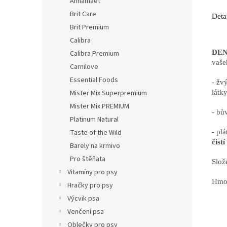
Annamaet
Brit Care
Deta
Brit Premium
Calibra
DENT
Calibra Premium
vaše
Carnilove
Essential Foods
- žv
Mister Mix Superpremium
látk
Mister Mix PREMIUM
- bů
Platinum Natural
Taste of the Wild
- pl
čist
Barely na krmivo
Pro štěňata
Slož
Vitamíny pro psy
Hmot
Hračky pro psy
Výcvik psa
Venčení psa
Oblečky pro psy