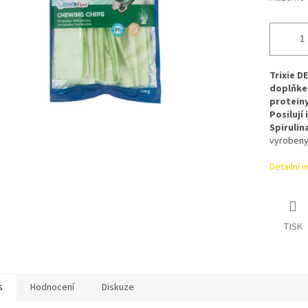
Trixie D
doplňkem
proteiny
Posilují 
Spirulin
vyrobeny 
Detailní 
TISK
s
Hodnocení
Diskuze