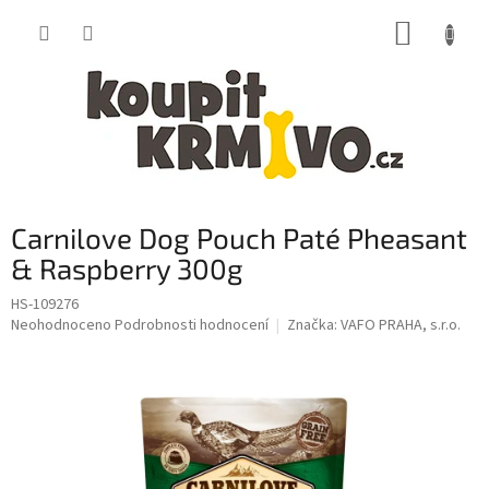
Přejít
NÁKUP
na
obsah
KOŠÍK
Carnilove Dog Pouch Paté Pheasant
& Raspberry 300g
HS-109276
Průměrné
Neohodnoceno
Podrobnosti hodnocení
Značka:
VAFO PRAHA, s.r.o.
hodnocení
produktu
je
0,0
z
5
hvězdiček.