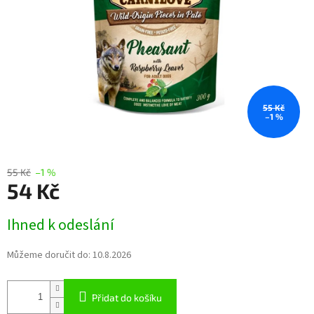
55 Kč
–1 %
55 Kč
–1 %
54 Kč
Měrná
Ihned k odeslání
cena:
Můžeme doručit do:
10.8.2026
Přidat do košíku