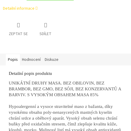
Detailní informace
ZEPTAT SE
SDÍLET
Popis
Hodnocení
Diskuze
Detailní popis produktu
UNIKÁTNÍ DRUHY MASA. BEZ OBILOVIN, BEZ
BRAMBOR, BEZ GMO, BEZ SÓJI, BEZ KONZERVANTŮ A
BARVIV. S VYSOKÝM OBSAHEM MASA 85%
Hypoalergenní a vysoce stravitelné maso z bažanta, díky
vysokému obsahu poly-nenasycených mastných kyselin
chrání srdce a oběhový aparát. Vysoký obsah selenu chrání
buňky před oxidačním stresem, čímž zlepšuje kvalitu kůže,
kloubů, mozku. Malinové listí má vysoký obsah antioxidantů