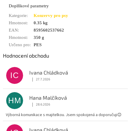
Doplňkové parametry
Kategorie
:
Konzervy pro psy
Hmotnost
:
0.35 kg
EAN
:
8595602537662
Hmotnost
:
350 g
Určeno pro
:
PES
Hodnocení obchodu
Ivana Chládková
IC
|
27.7.2026
Hodnocení obchodu je 5 z 5 hvězdiček.
Hana Malčíková
HM
|
28.6.2026
Hodnocení obchodu je 5 z 5 hvězdiček.
Výborná komunikace s majitelkou. Jsem spokojená a doporučuji😊
Ivana Chládková