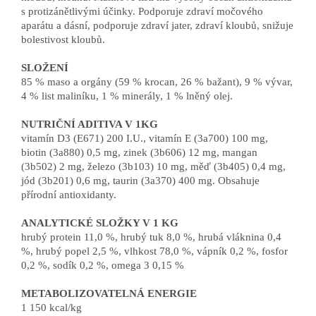
s protizánětlivými účinky. Podporuje zdraví močového
aparátu a dásní, podporuje zdraví jater, zdraví kloubů, snižuje
bolestivost kloubů.
SLOŽENÍ
85 % maso a orgány (59 % krocan, 26 % bažant), 9 % vývar,
4 % list maliníku, 1 % minerály, 1 % lněný olej.
NUTRIČNÍ ADITIVA V 1KG
vitamín D3 (E671) 200 I.U., vitamín E (3a700) 100 mg,
biotin (3a880) 0,5 mg, zinek (3b606) 12 mg, mangan
(3b502) 2 mg, železo (3b103) 10 mg, měď (3b405) 0,4 mg,
jód (3b201) 0,6 mg, taurin (3a370) 400 mg. Obsahuje
přírodní antioxidanty.
ANALYTICKÉ SLOŽKY V 1 KG
hrubý protein 11,0 %, hrubý tuk 8,0 %, hrubá vláknina 0,4
%, hrubý popel 2,5 %, vlhkost 78,0 %, vápník 0,2 %, fosfor
0,2 %, sodík 0,2 %, omega 3 0,15 %
METABOLIZOVATELNÁ ENERGIE
1 150 kcal/kg