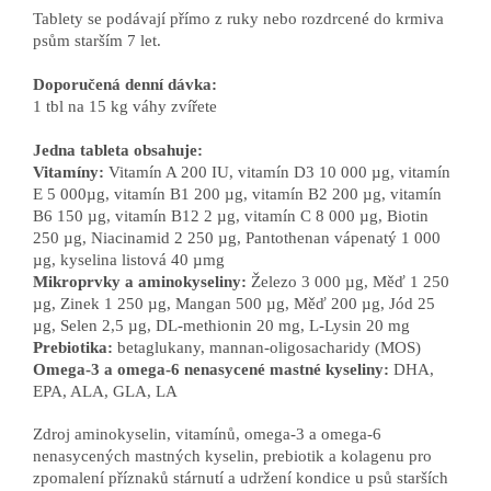
Tablety se podávají přímo z ruky nebo rozdrcené do krmiva
psům starším 7 let.
Doporučená denní dávka:
1 tbl na 15 kg váhy zvířete
Jedna tableta obsahuje:
Vitamíny:
Vitamín A 200 IU, vitamín D3 10 000 µg, vitamín
E 5 000µg, vitamín B1 200 µg, vitamín B2 200 µg, vitamín
B6 150 µg, vitamín B12 2 µg, vitamín C 8 000 µg, Biotin
250 µg, Niacinamid 2 250 µg, Pantothenan vápenatý 1 000
µg, kyselina listová 40 µmg
Mikroprvky a aminokyseliny:
Železo 3 000 µg, Měď 1 250
µg, Zinek 1 250 µg, Mangan 500 µg, Měď 200 µg, Jód 25
µg, Selen 2,5 µg, DL-methionin 20 mg, L-Lysin 20 mg
Prebiotika:
betaglukany, mannan-oligosacharidy (MOS)
Omega-3 a omega-6 nenasycené mastné kyseliny:
DHA,
EPA, ALA, GLA, LA
Zdroj aminokyselin, vitamínů, omega-3 a omega-6
nenasycených mastných kyselin, prebiotik a kolagenu pro
zpomalení příznaků stárnutí a udržení kondice u psů starších