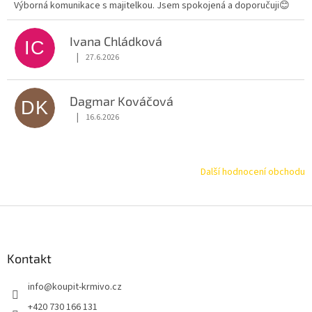
Výborná komunikace s majitelkou. Jsem spokojená a doporučuji😊
Ivana Chládková
IC
|
27.6.2026
Hodnocení obchodu je 5 z 5 hvězdiček.
Dagmar Kováčová
DK
|
16.6.2026
Hodnocení obchodu je 5 z 5 hvězdiček.
Další hodnocení obchodu
Z
á
p
a
Kontakt
t
info
@
koupit-krmivo.cz
í
+420 730 166 131