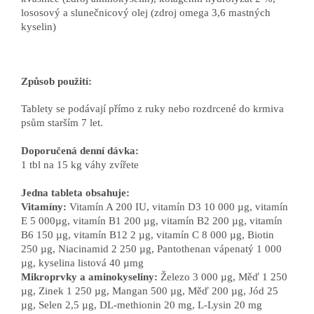
lososový a slunečnicový olej (zdroj omega 3,6 mastných
kyselin)
Způsob použití:
Tablety se podávají přímo z ruky nebo rozdrcené do krmiva
psům starším 7 let.
Doporučená denní dávka:
1 tbl na 15 kg váhy zvířete
Jedna tableta obsahuje:
Vitamíny:
Vitamín A 200 IU, vitamín D3 10 000 µg, vitamín
E 5 000µg, vitamín B1 200 µg, vitamín B2 200 µg, vitamín
B6 150 µg, vitamín B12 2 µg, vitamín C 8 000 µg, Biotin
250 µg, Niacinamid 2 250 µg, Pantothenan vápenatý 1 000
µg, kyselina listová 40 µmg
Mikroprvky a aminokyseliny:
Železo 3 000 µg, Měď 1 250
µg, Zinek 1 250 µg, Mangan 500 µg, Měď 200 µg, Jód 25
µg, Selen 2,5 µg, DL-methionin 20 mg, L-Lysin 20 mg