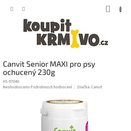
Přejít
NÁKUP
na
obsah
KOŠÍK
Canvit Senior MAXI pro psy
ochucený 230g
HS-97040
Průměrné
Neohodnoceno
Podrobnosti hodnocení
Značka:
Canvit
hodnocení
produktu
je
0,0
z
5
hvězdiček.