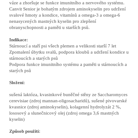
váze a zhoršuje se funkce imunitního a nervového systému.
Canvit Senior je bohatým zdrojem aminokyselin pro udržení
svalové hmoty a kondice, vitamínů a omega-3 a omega-6
nenasycených mastných kyselin pro zlepšení
obranyschopnosti a paměti u starších psů.
Indikace:
Stárnoucí a staří psi všech plemen a velikosti starší 7 let
Zpomalení úbytku svalů, podpora kloubů a udržení kondice u
stárnoucích a starých psů
Podpora funkce imunitního systému a paměti u stárnoucích a
starých psů
Složení:
sušená laktóza, kvasinkové buněčné stěny ze Saccharomyces
cerevisiae (zdroj mannan-oligosacharidů), sušené pivovarské
kvasnice (zdroj aminokyselin), kolagenní hydrolyzát 2 %,
lososový a slunečnicový olej (zdroj omega 3,6 mastných
kyselin)
Způsob použití: