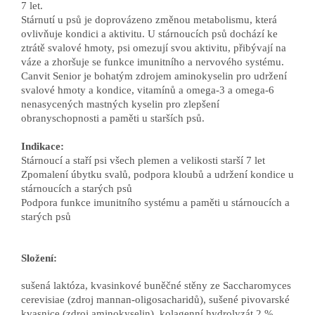
7 let.
Stárnutí u psů je doprovázeno změnou metabolismu, která
ovlivňuje kondici a aktivitu. U stárnoucích psů dochází ke
ztrátě svalové hmoty, psi omezují svou aktivitu, přibývají na
váze a zhoršuje se funkce imunitního a nervového systému.
Canvit Senior je bohatým zdrojem aminokyselin pro udržení
svalové hmoty a kondice, vitamínů a omega-3 a omega-6
nenasycených mastných kyselin pro zlepšení
obranyschopnosti a paměti u starších psů.
Indikace:
Stárnoucí a staří psi všech plemen a velikosti starší 7 let
Zpomalení úbytku svalů, podpora kloubů a udržení kondice u
stárnoucích a starých psů
Podpora funkce imunitního systému a paměti u stárnoucích a
starých psů
Složení:
sušená laktóza, kvasinkové buněčné stěny ze Saccharomyces
cerevisiae (zdroj mannan-oligosacharidů), sušené pivovarské
kvasnice (zdroj aminokyselin), kolagenní hydrolyzát 2 %,