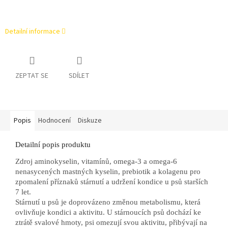
Detailní informace
ZEPTAT SE
SDÍLET
Popis
Hodnocení
Diskuze
Detailní popis produktu
Zdroj aminokyselin, vitamínů, omega-3 a omega-6
nenasycených mastných kyselin, prebiotik a kolagenu pro
zpomalení příznaků stárnutí a udržení kondice u psů starších
7 let.
Stárnutí u psů je doprovázeno změnou metabolismu, která
ovlivňuje kondici a aktivitu. U stárnoucích psů dochází ke
ztrátě svalové hmoty, psi omezují svou aktivitu, přibývají na