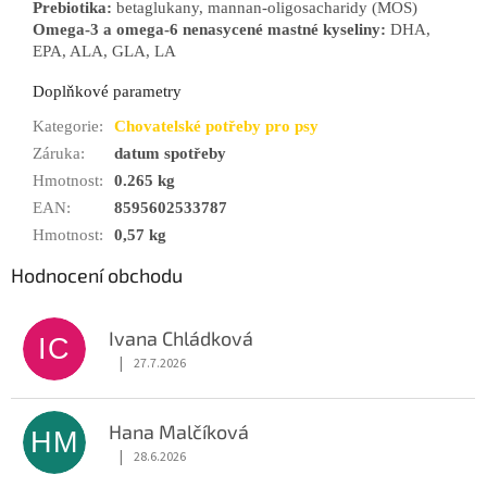
Prebiotika:
betaglukany, mannan-oligosacharidy (MOS)
Omega-3 a omega-6 nenasycené mastné kyseliny:
DHA,
EPA, ALA, GLA, LA
Doplňkové parametry
Kategorie
:
Chovatelské potřeby pro psy
Záruka
:
datum spotřeby
Hmotnost
:
0.265 kg
EAN
:
8595602533787
Hmotnost
:
0,57 kg
Hodnocení obchodu
Ivana Chládková
IC
|
27.7.2026
Hodnocení obchodu je 5 z 5 hvězdiček.
Hana Malčíková
HM
|
28.6.2026
Hodnocení obchodu je 5 z 5 hvězdiček.