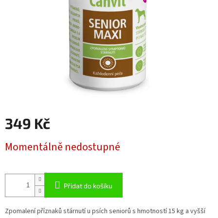
349 Kč
Měrná
Momentálně nedostupné
cena:
Přidat do košíku
Zpomalení příznaků stárnutí u psích seniorů s hmotností 15 kg a vyšší