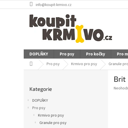
Přejít
info@koupit-krmivo.cz
na
obsah
DOPLŇKY
Pro psy
Pro kočky
Pro m
Domů
Pro psy
Krmivo pro psy
Granule pr
P
Brit
o
Přeskočit
s
Průměr
Neohod
Kategorie
kategorie
t
hodnoce
r
produkt
DOPLŇKY
a
je
Pro psy
0,0
n
z
Krmivo pro psy
n
5
í
Granule pro psy
hvězdič