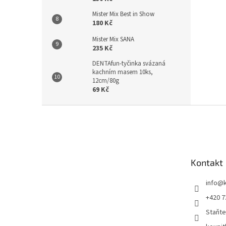
Mister Mix Best in Show
180 Kč
Mister Mix SANA
235 Kč
DENTAfun-tyčinka svázaná
kachním masem 10ks,
12cm/80g
69 Kč
Z
á
p
a
t
Kontakt
í
info
@
+420 7
Staňte