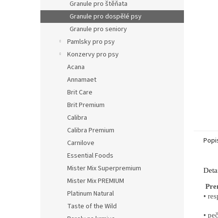
p
Granule pro štěňata
a
Granule pro dospělé psy
n
Granule pro seniory
e
Pamlsky pro psy
l
Konzervy pro psy
Acana
Annamaet
Brit Care
Brit Premium
Calibra
Calibra Premium
Popi
Carnilove
Essential Foods
Mister Mix Superpremium
Deta
Mister Mix PREMIUM
Pre
Platinum Natural
• re
Taste of the Wild
• pe