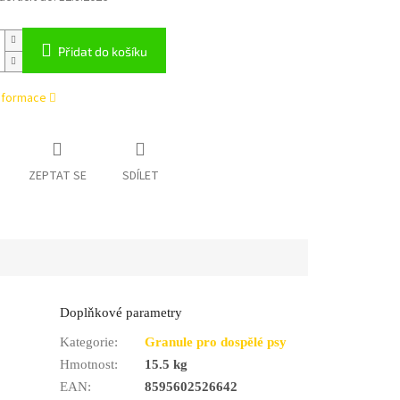
Přidat do košíku
informace
ZEPTAT SE
SDÍLET
Doplňkové parametry
Kategorie
:
Granule pro dospělé psy
Hmotnost
:
15.5 kg
EAN
:
8595602526642