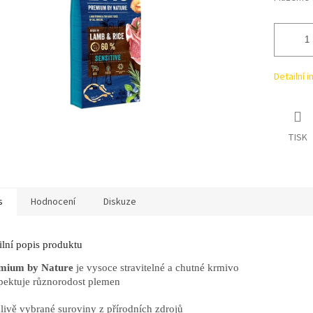
Detailní 
TISK
s
Hodnocení
Diskuze
ilní popis produktu
mium by Nature
je vysoce stravitelné a chutné krmivo
spektuje různorodost plemen
člivě vybrané suroviny z přírodních zdrojů