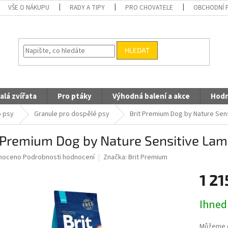
VŠE O NÁKUPU
RADY A TIPY
PRO CHOVATELE
OBCHODNÍ 
HLEDAT
alá zvířata
Pro ptáky
Výhodná balení a akce
Hodn
o psy
Granule pro dospělé psy
Brit Premium Dog by Nature Sen
 Premium Dog by Nature Sensitive Lam
né
noceno
Podrobnosti hodnocení
Značka:
Brit Premium
ní
1 21
u
Měrná
Ihned
cena:
ek.
Můžeme d