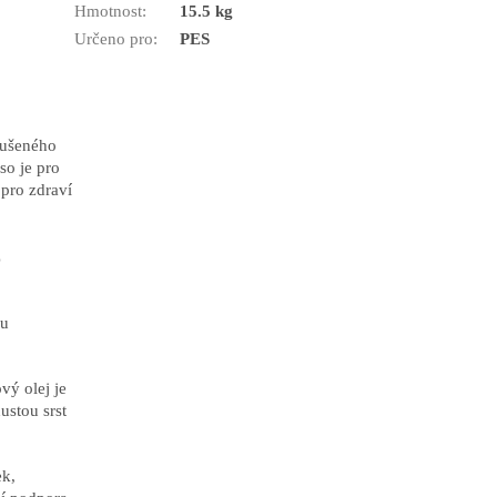
Hmotnost
:
15.5 kg
Určeno pro
:
PES
ušeného
so je pro
 pro zdraví
ž
u
ý olej je
ustou srst
k,