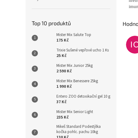
hřeb
imun
Top 10 produktů
Hodno
Mister Mix Salute Top
175 Kč
I
Trixie Sušené vepřové ucho 1 Ks
25 Kč
Mister Mix Junior 25kg
2 590 Kč
Mister Mix Benessere 25kg
1 990 Kč
Entero ZOO detoxikační gel 10 g
37 Kč
Mister Mix Senior Light
235 Kč
Mikeš Standard Podestýlka
kočka pohlc. pachu 10kg
130 Kč