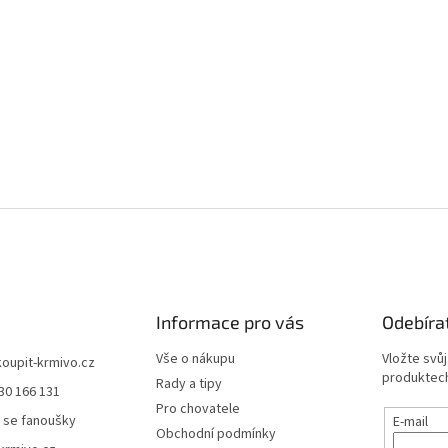
Informace pro vás
Odebíra
Vše o nákupu
Vložte svů
koupit-krmivo.cz
produktech
Rady a tipy
30 166 131
Pro chovatele
 se fanoušky
E-mail
Obchodní podmínky