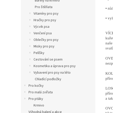
Barely na krmivo
Pro štěňata
• ní
Vitamíny pro psy
• vy
Hračky pro psy
Výcvik psa
Venčení psa
VÍCE
kuře
Oblečky pro psy
naše
Misky pro psy
svalů
Pelíšky
OVES
Cestování se psem
nezp
Kosmetika a úprava pro psy
Vybavení pro psy na léto
KOL
přír
Chladící podložky
Pro kočky
LOSO
Pro malá zvířata
přír
a ta
Pro ptáky
Krmivo
OVOC
Výhodná balení a akce