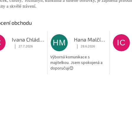
íček, citrusy, rozmarýn, kurkuma a sušené borůvky, je zajištěna přírod
ity a skvělé trávení.
cení obchodu
Ivana Chládková
Hana Malčíková
C
HM
IC
|
|
27.7.2026
28.6.2026
Hodnocení obchodu je 5 z 5 hvězdiček.
Hodnocení obchodu je 5 z 5 hvěz
Výborná komunikace s
majitelkou. Jsem spokojená a
doporučuji😊