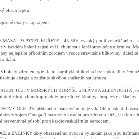
zký obsah lepku
lepšené obaly s top zipem
 MASA – ½ PYTEL KUŘETE – 45-55% vysoký podíl vykoštěného a s
te v každém balení zajistí vyšší chutnost a lepší stravitelnost krmiva. Ma
 psy nejlepším přírodním zdrojem vysoce stravitelné bílkoviny, důležité
 a tkání.
 bohatý zdroj energie. Je to starobylá obilovina bez lepku, díky čemu
ůsobuje alergie a zajištuje skvělou snášenlivost krmiva.
AGEN, ULITY MOŘSKÝCH KORÝŠŮ a SLÁVKA ZELENOÚSTÁ jso
odními zdroji chondroprotektiv pro zdravé klouby, chrupavky a šlachy.
SOVÝ OLEJ 2% přidaného lososového oleje v každém balení. Lososov
odním zdrojem Omega-3 mastných kyselin pro zdravou kůži, lesklou a h
ké preventivně působí proti kardiovaskulárním nemocem.
E a BYLINKY díky obsaženému ovoci a bylinkám jako jsou heřmáne