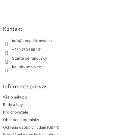
Z
á
p
a
Kontakt
t
info
@
koupit-krmivo.cz
í
+420 730 166 131
Staňte se fanoušky
koupitkrmivo.cz
Informace pro vás
Vše o nákupu
Rady a tipy
Pro chovatele
Obchodní podmínky
Ochrana osobních údajů (GDPR)