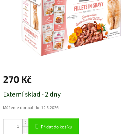
270 Kč
Měrná
Externí sklad - 2 dny
cena:
Můžeme doručit do:
12.8.2026
Přidat do košíku