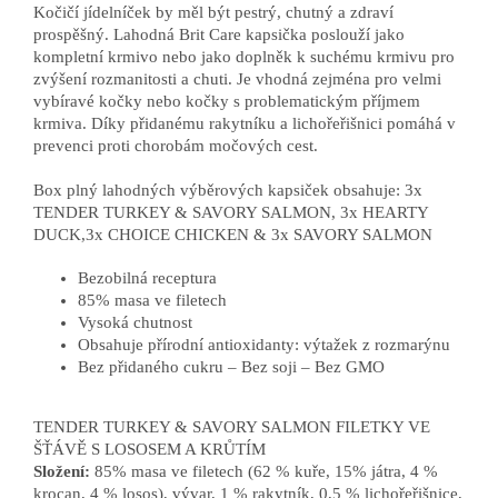
Kočičí jídelníček by měl být pestrý, chutný a zdraví
prospěšný. Lahodná Brit Care kapsička poslouží jako
kompletní krmivo nebo jako doplněk k suchému krmivu pro
zvýšení rozmanitosti a chuti. Je vhodná zejména pro velmi
vybíravé kočky nebo kočky s problematickým příjmem
krmiva. Díky přidanému rakytníku a lichořeřišnici pomáhá v
prevenci proti chorobám močových cest.
Box plný lahodných výběrových kapsiček obsahuje: 3x
TENDER TURKEY & SAVORY SALMON, 3x HEARTY
DUCK,3x CHOICE CHICKEN & 3x SAVORY SALMON
Bezobilná receptura
85% masa ve filetech
Vysoká chutnost
Obsahuje přírodní antioxidanty: výtažek z rozmarýnu
Bez přidaného cukru – Bez soji – Bez GMO
TENDER TURKEY & SAVORY SALMON FILETKY VE
ŠŤÁVĚ S LOSOSEM A KRŮTÍM
Složení:
85% masa ve filetech (62 % kuře, 15% játra, 4 %
krocan, 4 % losos), vývar, 1 % rakytník, 0,5 % lichořeřišnice,