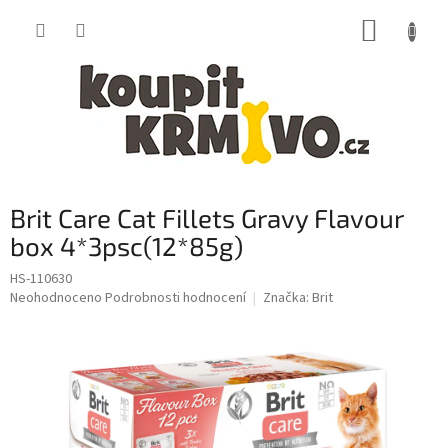
Přejít
NÁKUP
na
obsah
KOŠÍK
Brit Care Cat Fillets Gravy Flavour
box 4*3psc(12*85g)
HS-110630
Průměrné
Neohodnoceno
Podrobnosti hodnocení
Značka:
Brit
hodnocení
produktu
je
0,0
z
5
hvězdiček.