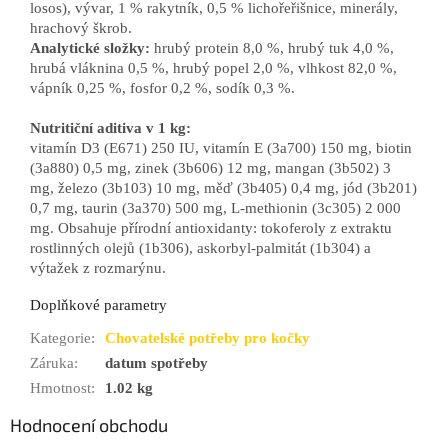
losos), vývar, 1 % rakytník, 0,5 % lichořeřišnice, minerály,
hrachový škrob.
Analytické složky:
hrubý protein 8,0 %, hrubý tuk 4,0 %,
hrubá vláknina 0,5 %, hrubý popel 2,0 %, vlhkost 82,0 %,
vápník 0,25 %, fosfor 0,2 %, sodík 0,3 %.
Nutritiční aditiva v 1 kg:
vitamín D3 (E671) 250 IU, vitamín E (3a700) 150 mg, biotin
(3a880) 0,5 mg, zinek (3b606) 12 mg, mangan (3b502) 3
mg, železo (3b103) 10 mg, měď (3b405) 0,4 mg, jód (3b201)
0,7 mg, taurin (3a370) 500 mg, L-methionin (3c305) 2 000
mg. Obsahuje přírodní antioxidanty: tokoferoly z extraktu
rostlinných olejů (1b306), askorbyl-palmitát (1b304) a
výtažek z rozmarýnu.
Doplňkové parametry
Kategorie
:
Chovatelské potřeby pro kočky
Záruka
:
datum spotřeby
Hmotnost
:
1.02 kg
Hodnocení obchodu