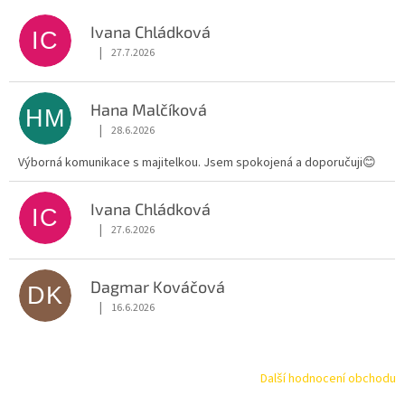
Ivana Chládková
IC
|
27.7.2026
Hodnocení obchodu je 5 z 5 hvězdiček.
Hana Malčíková
HM
|
28.6.2026
Hodnocení obchodu je 5 z 5 hvězdiček.
Výborná komunikace s majitelkou. Jsem spokojená a doporučuji😊
Ivana Chládková
IC
|
27.6.2026
Hodnocení obchodu je 5 z 5 hvězdiček.
Dagmar Kováčová
DK
|
16.6.2026
Hodnocení obchodu je 5 z 5 hvězdiček.
Další hodnocení obchodu