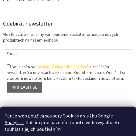
Prohlášení o používání cookies
Odebírat newsletter
Vložte svůj e-mail a my vám budeme zasílat informace o nových
produktech na našem e-shopu.
E-mail
Souhlasím se
Zpracováním osobních údajů
a zasíláním
newsletterů o novinkách a akcích od Koupit-krmivo.cz.
Odhlásit se
z odběrů newsletterů lze v každém takto zaslaném newsletteru.
PŘIHLÁSIT SE
Pelíšky pro psy
Tento web používá soubory
Cookies a službu Google
Analytics
. Dalším procházením tohoto webu vyjadřujete
souhlas s jejich používáním.